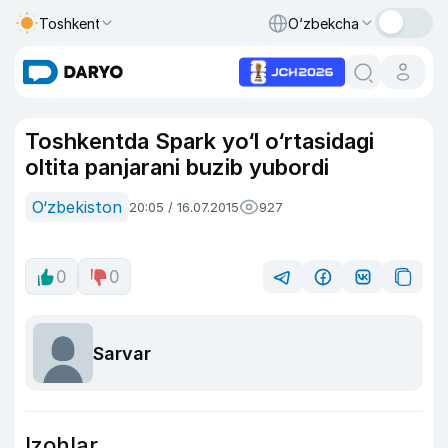
Toshkent
O‘zbekcha
Toshkentda Spark yo‘l o‘rtasidagi
oltita panjarani buzib yubordi
O‘zbekiston
20:05 / 16.07.2015
927
0
0
Sarvar
Izohlar