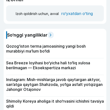
ro‘yxatdan o‘ting
Izoh qoldirish uchun, avval
So‘nggi yangiliklar
Qozog‘iston terma jamoasining yangi bosh
murabbiyi ma’lum bo‘ldi
Sea Breeze loyihasi bo‘yicha hali to‘liq xulosa
berilmagan — Ekoekspertiza markazi
Instagram: Mish-mishlarga javob qaytargan aktyor,
san’atga qaytgan Shahzoda, yo‘lga asfalt yotqizgan
Jahongir Otajonov
Shimoliy Koreya aholiga it sho‘rvasini ichishni tavsiya
qildi