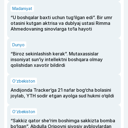
Madaniyat
“U boshqalar baxti uchun tug‘ilgan edi”. Bir umr
otasini kutgan aktrisa va dublyaj ustasi Rimma
Ahmedovaning sinovlarga to‘la hayoti
Dunyo
“Biroz sekinlashish kerak”. Mutaxassislar
insoniyat sun’iy intellektni boshqara olmay
qolishidan xavotir bildirdi
O‘zbekiston
Andijonda Tracker’ga 21 nafar bog‘cha bolasini
joylab, YTH sodir etgan ayolga sud hukmi o‘qildi
O‘zbekiston
“Sakkiz qator she’rim boshimga sakkizta bomba
bo‘lgan”. Abdulla Oripovni siyosiy ayblovlardan