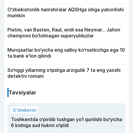
O‘zbekistonlik hamshiralar AQSHga ishga yuborilishi
mumkin
Platini, van Basten, Raul, endi esa Neymar... Jahon
chempioni bo‘lolmagan superyulduzlar
Murojaatlar bo‘yicha eng salbiy ko‘rsatkichga ega 10
ta bank e’lon qilindi
So‘nggi yillarning o‘qishga arzigulik 7 ta eng yaxshi
detektiv romani
Tavsiyalar
O‘zbekiston
Toshkentda o‘pirilib tushgan yo‘l qurilishi bo‘yicha
6 kishiga sud hukmi o‘qildi