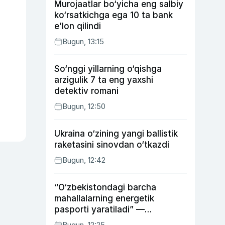
Murojaatlar bo‘yicha eng salbiy
ko‘rsatkichga ega 10 ta bank
e’lon qilindi
Bugun, 13:15
So‘nggi yillarning o‘qishga
arzigulik 7 ta eng yaxshi
detektiv romani
Bugun, 12:50
Ukraina o‘zining yangi ballistik
raketasini sinovdan o‘tkazdi
Bugun, 12:42
“O‘zbekistondagi barcha
mahallalarning energetik
pasporti yaratiladi” —
energetika vaziri
Bugun, 12:25