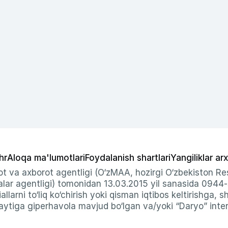
hr
Aloqa ma'lumotlari
Foydalanish shartlari
Yangiliklar arx
t va axborot agentligi (O‘zMAA, hozirgi O‘zbekiston Res
ar agentligi) tomonidan 13.03.2015 yil sanasida 0944
allarni to‘liq ko‘chirish yoki qisman iqtibos keltirishga, 
ytiga giperhavola mavjud bo‘lgan va/yoki “Daryo” intern