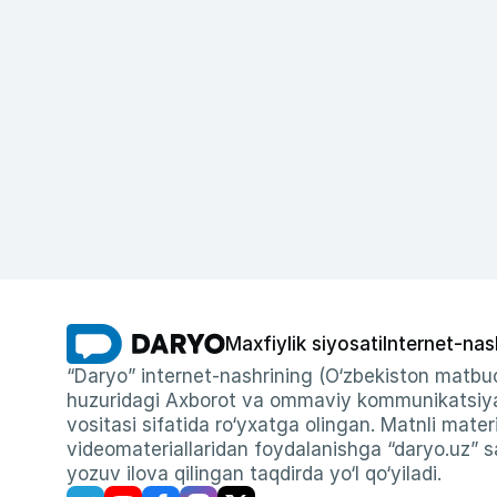
Maxfiylik siyosati
Internet-nas
“Daryo” internet-nashrining (O‘zbekiston matbuo
huzuridagi Axborot va ommaviy kommunikatsiyal
vositasi sifatida ro‘yxatga olingan. Matnli materi
videomateriallaridan foydalanishga “daryo.uz” sa
yozuv ilova qilingan taqdirda yo‘l qo‘yiladi.