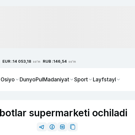
EUR :
RUB :
14 053,18
146,54
so'm
so'm
 Osiyo
Dunyo
Pul
Madaniyat
Sport
Layfstayl
botlar supermarketi ochiladi