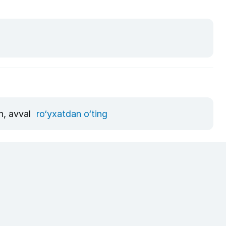
n, avval
ro‘yxatdan o‘ting