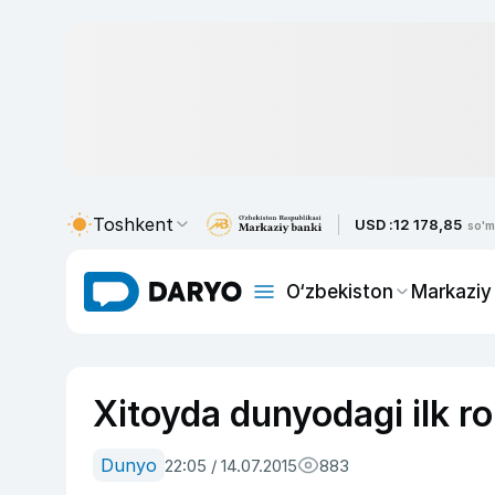
Toshkent
USD :
12 178,85
so'm
O‘zbekiston
Markaziy
Xitoyda dunyodagi ilk ro
Dunyo
22:05 / 14.07.2015
883