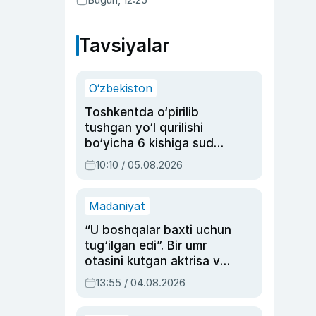
Tavsiyalar
O‘zbekiston
Toshkentda o‘pirilib
tushgan yo‘l qurilishi
bo‘yicha 6 kishiga sud
hukmi o‘qildi
10:10 / 05.08.2026
Madaniyat
“U boshqalar baxti uchun
tug‘ilgan edi”. Bir umr
otasini kutgan aktrisa va
dublyaj ustasi Rimma
13:55 / 04.08.2026
Ahmedovaning
sinovlarga to‘la hayoti