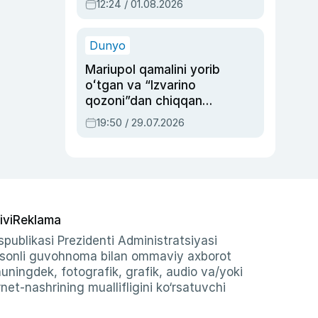
12:24 / 01.08.2026
ayblovlardan asrab
qolgan voqea
Dunyo
Mariupol qamalini yorib
oʻtgan va “Izvarino
qozoni”dan chiqqan
qahramon — Ukraina
19:50 / 29.07.2026
armiyasi bosh
qoʻmondoni Drapatiy
haqida
ivi
Reklama
publikasi Prezidenti Administratsiyasi
-sonli guvohnoma bilan ommaviy axborot
shuningdek, fotografik, grafik, audio va/yoki
et-nashrining muallifligini ko‘rsatuvchi