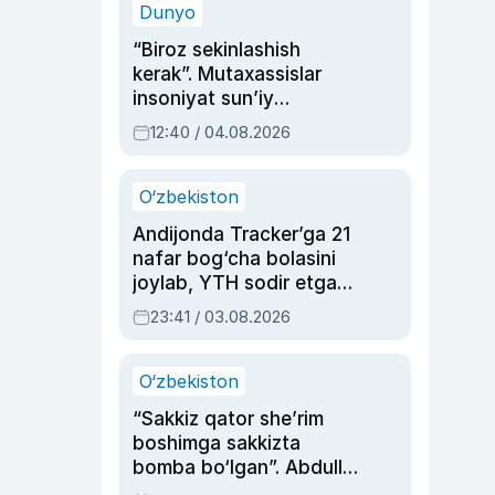
Dunyo
“Biroz sekinlashish
kerak”. Mutaxassislar
insoniyat sun’iy
intellektni boshqara
12:40 / 04.08.2026
olmay qolishidan xavotir
bildirdi
O‘zbekiston
Andijonda Tracker’ga 21
nafar bog‘cha bolasini
joylab, YTH sodir etgan
ayolga sud hukmi o‘qildi
23:41 / 03.08.2026
O‘zbekiston
“Sakkiz qator she’rim
boshimga sakkizta
bomba bo‘lgan”. Abdulla
Oripovni siyosiy