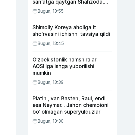
san’atga qaytgan Shahzoda,
yo‘lga asfalt yotqizgan
Bugun, 13:55
Jahongir Otajonov
Shimoliy Koreya aholiga it
sho‘rvasini ichishni tavsiya qildi
Bugun, 13:45
O‘zbekistonlik hamshiralar
AQSHga ishga yuborilishi
mumkin
Bugun, 13:39
Platini, van Basten, Raul, endi
esa Neymar... Jahon chempioni
bo‘lolmagan superyulduzlar
Bugun, 13:30