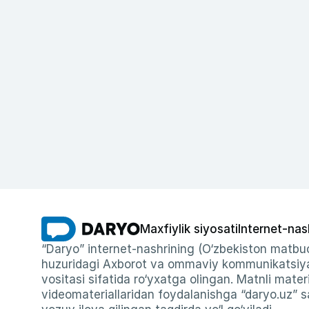
Maxfiylik siyosati
Internet-nas
“Daryo” internet-nashrining (O‘zbekiston matbuo
huzuridagi Axborot va ommaviy kommunikatsiyal
vositasi sifatida ro‘yxatga olingan. Matnli materi
videomateriallaridan foydalanishga “daryo.uz” sa