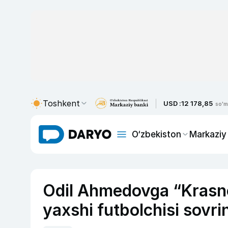
Toshkent
USD :
12 178,85
so'm
O‘zbekiston
Markaziy
Odil Ahmedovga “Krasn
yaxshi futbolchisi sovrin