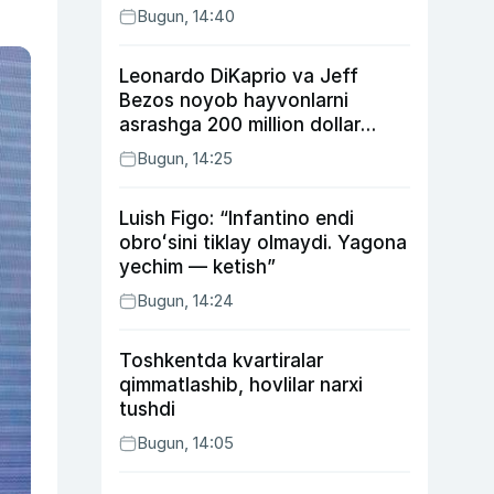
Bugun, 14:40
Leonardo DiKaprio va Jeff
Bezos noyob hayvonlarni
asrashga 200 million dollar
ajratdi
Bugun, 14:25
Luish Figo: “Infantino endi
obroʻsini tiklay olmaydi. Yagona
yechim — ketish”
Bugun, 14:24
Toshkentda kvartiralar
qimmatlashib, hovlilar narxi
tushdi
Bugun, 14:05