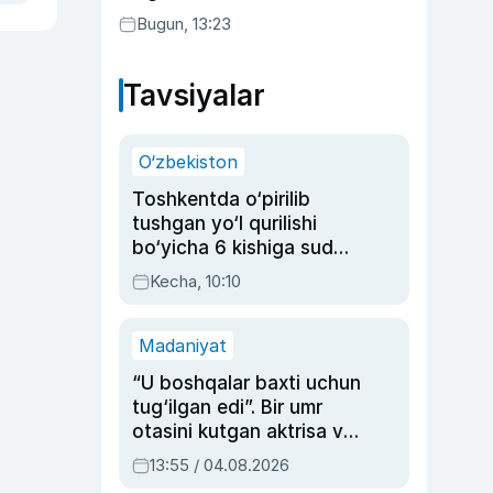
Bugun, 13:23
Tavsiyalar
O‘zbekiston
Toshkentda o‘pirilib
tushgan yo‘l qurilishi
bo‘yicha 6 kishiga sud
hukmi o‘qildi
Kecha, 10:10
Madaniyat
“U boshqalar baxti uchun
tug‘ilgan edi”. Bir umr
otasini kutgan aktrisa va
dublyaj ustasi Rimma
13:55 / 04.08.2026
Ahmedovaning