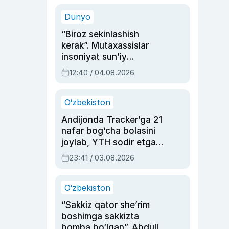
sinovlarga to‘la hayoti
Dunyo
“Biroz sekinlashish
kerak”. Mutaxassislar
insoniyat sun’iy
intellektni boshqara
12:40 / 04.08.2026
olmay qolishidan xavotir
bildirdi
O‘zbekiston
Andijonda Tracker’ga 21
nafar bog‘cha bolasini
joylab, YTH sodir etgan
ayolga sud hukmi o‘qildi
23:41 / 03.08.2026
O‘zbekiston
“Sakkiz qator she’rim
boshimga sakkizta
bomba bo‘lgan”. Abdulla