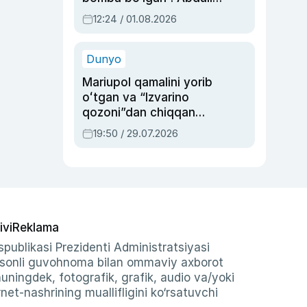
Oripovni siyosiy
12:24 / 01.08.2026
ayblovlardan asrab
qolgan voqea
Dunyo
Mariupol qamalini yorib
oʻtgan va “Izvarino
qozoni”dan chiqqan
qahramon — Ukraina
19:50 / 29.07.2026
armiyasi bosh
qoʻmondoni Drapatiy
haqida
ivi
Reklama
publikasi Prezidenti Administratsiyasi
-sonli guvohnoma bilan ommaviy axborot
shuningdek, fotografik, grafik, audio va/yoki
et-nashrining muallifligini ko‘rsatuvchi