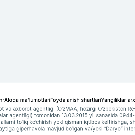
hr
Aloqa ma'lumotlari
Foydalanish shartlari
Yangiliklar arx
t va axborot agentligi (O‘zMAA, hozirgi O‘zbekiston Res
ar agentligi) tomonidan 13.03.2015 yil sanasida 0944
allarni to‘liq ko‘chirish yoki qisman iqtibos keltirishga, 
ytiga giperhavola mavjud bo‘lgan va/yoki “Daryo” intern