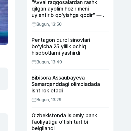
“Avval raqqosalardan rashk
qilgan ayolim hozir meni
uylantirib qo‘yishga qodir” —
Anvar Sobirov davlat ishidagi
Bugun, 13:50
faoliyati va o‘g‘il tarbiyasidagi
xatosi haqida gapirdi
Pentagon qurol sinovlari
bo‘yicha 25 yillik ochiq
hisobotlarni yashirdi
Bugun, 13:40
Bibisora Assaubayeva
Samarqanddagi olimpiadada
ishtirok etadi
Bugun, 13:29
O‘zbekistonda islomiy bank
faoliyatiga o‘tish tartibi
belgilandi