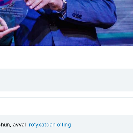
uchun, avval
ro‘yxatdan o‘ting