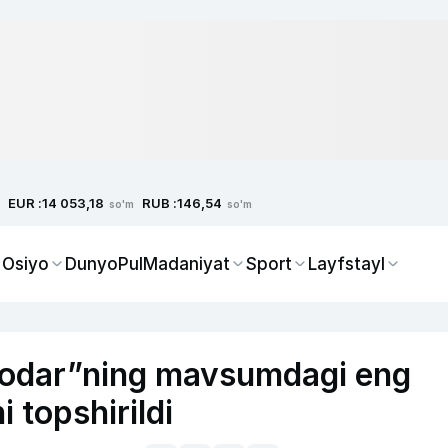
EUR :
RUB :
14 053,18
146,54
so'm
so'm
 Osiyo
Dunyo
Pul
Madaniyat
Sport
Layfstayl
odar”ning mavsumdagi eng
i topshirildi