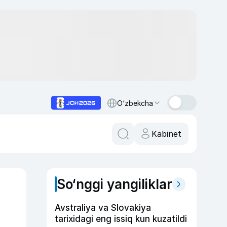
O‘zbekcha
Kabinet
So‘nggi yangiliklar
Avstraliya va Slovakiya
tarixidagi eng issiq kun kuzatildi