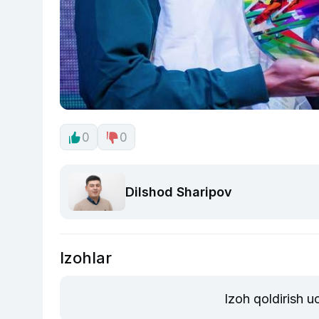
0
0
Dilshod Sharipov
Izohlar
Izoh qoldirish 