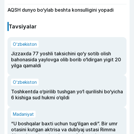
AQSH dunyo bo‘ylab beshta konsulligini yopadi
Tavsiyalar
O‘zbekiston
Jizzaxda 77 yoshli taksichini qo‘y sotib olish
bahonasida yaylovga olib borib o‘ldirgan yigit 20
yilga qamaldi
O‘zbekiston
Toshkentda o‘pirilib tushgan yo‘l qurilishi bo‘yicha
6 kishiga sud hukmi o‘qildi
Madaniyat
“U boshqalar baxti uchun tug‘ilgan edi”. Bir umr
otasini kutgan aktrisa va dublyaj ustasi Rimma