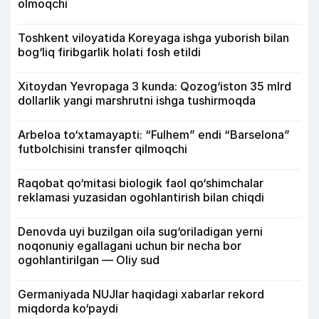
olmoqchi
Toshkent viloyatida Koreyaga ishga yuborish bilan
bog‘liq firibgarlik holati fosh etildi
Xitoydan Yevropaga 3 kunda: Qozog‘iston 35 mlrd
dollarlik yangi marshrutni ishga tushirmoqda
Arbeloa to‘xtamayapti: “Fulhem” endi “Barselona”
futbolchisini transfer qilmoqchi
Raqobat qo‘mitasi biologik faol qo‘shimchalar
reklamasi yuzasidan ogohlantirish bilan chiqdi
Denovda uyi buzilgan oila sug‘oriladigan yerni
noqonuniy egallagani uchun bir necha bor
ogohlantirilgan — Oliy sud
Germaniyada NUJlar haqidagi xabarlar rekord
miqdorda ko‘paydi