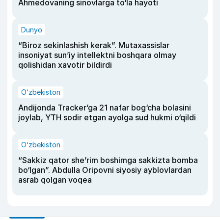
Ahmedovaning sinovlarga to‘la hayoti
Dunyo
“Biroz sekinlashish kerak”. Mutaxassislar
insoniyat sun’iy intellektni boshqara olmay
qolishidan xavotir bildirdi
O‘zbekiston
Andijonda Tracker’ga 21 nafar bog‘cha bolasini
joylab, YTH sodir etgan ayolga sud hukmi o‘qildi
O‘zbekiston
“Sakkiz qator she’rim boshimga sakkizta bomba
bo‘lgan”. Abdulla Oripovni siyosiy ayblovlardan
asrab qolgan voqea