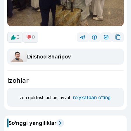
0
0
Dilshod Sharipov
Izohlar
ro‘yxatdan o‘ting
Izoh qoldirish uchun, avval
So‘nggi yangiliklar