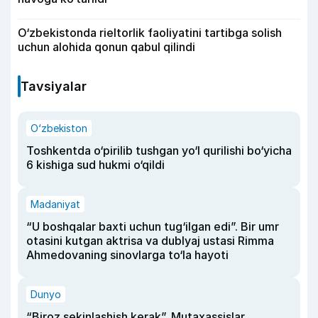
O‘zbekistonda rieltorlik faoliyatini tartibga solish
uchun alohida qonun qabul qilindi
Tavsiyalar
O‘zbekiston
Toshkentda o‘pirilib tushgan yo‘l qurilishi bo‘yicha
6 kishiga sud hukmi o‘qildi
Madaniyat
“U boshqalar baxti uchun tug‘ilgan edi”. Bir umr
otasini kutgan aktrisa va dublyaj ustasi Rimma
Ahmedovaning sinovlarga to‘la hayoti
Dunyo
“Biroz sekinlashish kerak”. Mutaxassislar