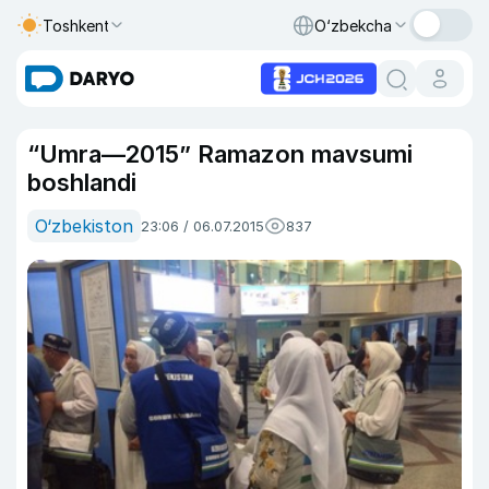
Toshkent
O‘zbekcha
“Umra—2015” Ramazon mavsumi
boshlandi
O‘zbekiston
23:06 / 06.07.2015
837