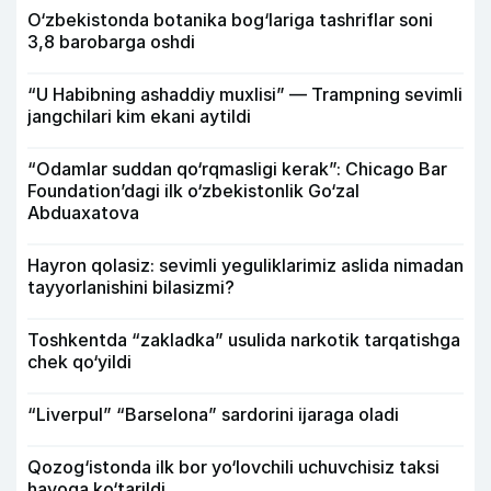
O‘zbekistonda botanika bog‘lariga tashriflar soni
3,8 barobarga oshdi
“U Habibning ashaddiy muxlisi” — Trampning sevimli
jangchilari kim ekani aytildi
“Odamlar suddan qo‘rqmasligi kerak”: Chicago Bar
Foundation’dagi ilk o‘zbekistonlik Go‘zal
Abduaxatova
Hayron qolasiz: sevimli yeguliklarimiz aslida nimadan
tayyorlanishini bilasizmi?
Toshkentda “zakladka” usulida narkotik tarqatishga
chek qo‘yildi
“Liverpul” “Barselona” sardorini ijaraga oladi
Qozog‘istonda ilk bor yo‘lovchili uchuvchisiz taksi
havoga ko‘tarildi