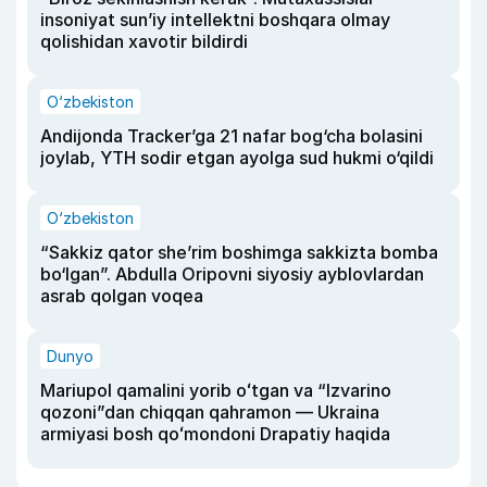
insoniyat sun’iy intellektni boshqara olmay
qolishidan xavotir bildirdi
O‘zbekiston
Andijonda Tracker’ga 21 nafar bog‘cha bolasini
joylab, YTH sodir etgan ayolga sud hukmi o‘qildi
O‘zbekiston
“Sakkiz qator she’rim boshimga sakkizta bomba
bo‘lgan”. Abdulla Oripovni siyosiy ayblovlardan
asrab qolgan voqea
Dunyo
Mariupol qamalini yorib oʻtgan va “Izvarino
qozoni”dan chiqqan qahramon — Ukraina
armiyasi bosh qoʻmondoni Drapatiy haqida