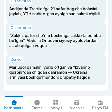
O‘zbekiston
Andijonda Tracker’ga 21 nafar bog‘cha bolasini
joylab, YTH sodir etgan ayolga sud hukmi o‘qildi
O‘zbekiston
“Sakkiz qator she’rim boshimga sakkizta bomba
bo‘lgan”. Abdulla Oripovni siyosiy ayblovlardan
asrab qolgan voqea
Dunyo
Mariupol qamalini yorib oʻtgan va “Izvarino
qozoni”dan chiqqan qahramon — Ukraina
armiyasi bosh qoʻmondoni Drapatiy haqida
Bosh sahifa
Tasma
Menyu
Videolar
Daryo FM