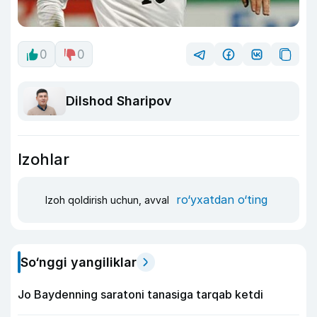
0
0
Dilshod Sharipov
Izohlar
ro‘yxatdan o‘ting
Izoh qoldirish uchun, avval
So‘nggi yangiliklar
Jo Baydenning saratoni tanasiga tarqab ketdi