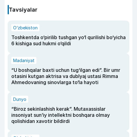
Tavsiyalar
O‘zbekiston
Toshkentda o‘pirilib tushgan yo‘l qurilishi bo‘yicha
6 kishiga sud hukmi o‘qildi
Madaniyat
“U boshqalar baxti uchun tug‘ilgan edi”. Bir umr
otasini kutgan aktrisa va dublyaj ustasi Rimma
Ahmedovaning sinovlarga to‘la hayoti
Dunyo
“Biroz sekinlashish kerak”. Mutaxassislar
insoniyat sun’iy intellektni boshqara olmay
qolishidan xavotir bildirdi