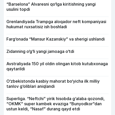
“Barselona” Alvaresni qo‘lga kiritishning yangi
usulini topdi
Grenlandiyada Trampga aloqador neft kompaniyasi
hukumat ruxsatisiz ish boshladi
Farg‘onada “Mansur Kazanskiy” va sherigi ushlandi
Zidanning o‘g‘li yangi jamoaga o‘tdi
Avstraliyada 150 yil oldin olingan kitob kutubxonaga
qaytarildi
O‘zbekistonda kasbiy mahorat bo‘yicha ilk milliy
tanlov g‘oliblari aniqlandi
Superliga. “Neftchi” yirik hisobda g‘alaba qozondi,
“OKMK” super kambek evaziga “Bunyodkor”dan
ustun keldi, “Nasaf” durang qayd etdi