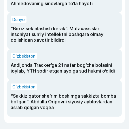
Ahmedovaning sinovlarga to‘la hayoti
Dunyo
“Biroz sekinlashish kerak”. Mutaxassislar
insoniyat sun’iy intellektni boshqara olmay
qolishidan xavotir bildirdi
O‘zbekiston
Andijonda Tracker’ga 21 nafar bog‘cha bolasini
joylab, YTH sodir etgan ayolga sud hukmi o‘qildi
O‘zbekiston
“Sakkiz qator she’rim boshimga sakkizta bomba
bo‘lgan”. Abdulla Oripovni siyosiy ayblovlardan
asrab qolgan voqea