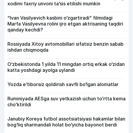
xodimi faxriy unvoni taʼsis etilishi mumkin
“Ivan Vasilyevich kasbini o‘zgartiradi” filmidagi
Marfa Vasilyevna rolini ijro etgan aktrisaning taqdiri
qanday kechdi?
Rossiyada Xitoy avtomobillari sifatsiz benzin sabab
ishdan chiqmoqda
O‘zbekistonda 1 yilda 11 mingdan ortiq erkak o‘zidan
katta yoshdagi ayolga uylandi
Yozda e’tiborsiz qoldirish xavfli bo‘lgan alomatlar
Ruminiyada AESga suv yetkazish uchun toʻrtta kema
choʻktirildi
Janubiy Koreya futbol assotsiatsiyasi hakamlar bilan
bog‘liq sharmandali holat bo‘yicha bayonot berdi