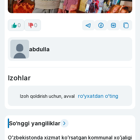
0
0
abdulla
Izohlar
ro‘yxatdan o‘ting
Izoh qoldirish uchun, avval
So‘nggi yangiliklar
Oʻzbekistonda xizmat koʻrsatgan kommunal xoʻjaligi