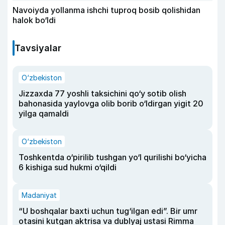
Navoiyda yollanma ishchi tuproq bosib qolishidan
halok bo‘ldi
Tavsiyalar
O‘zbekiston
Jizzaxda 77 yoshli taksichini qo‘y sotib olish
bahonasida yaylovga olib borib o‘ldirgan yigit 20
yilga qamaldi
O‘zbekiston
Toshkentda o‘pirilib tushgan yo‘l qurilishi bo‘yicha
6 kishiga sud hukmi o‘qildi
Madaniyat
“U boshqalar baxti uchun tug‘ilgan edi”. Bir umr
otasini kutgan aktrisa va dublyaj ustasi Rimma