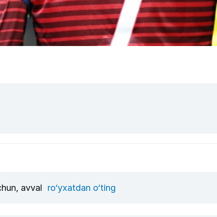
uchun, avval
ro‘yxatdan o‘ting