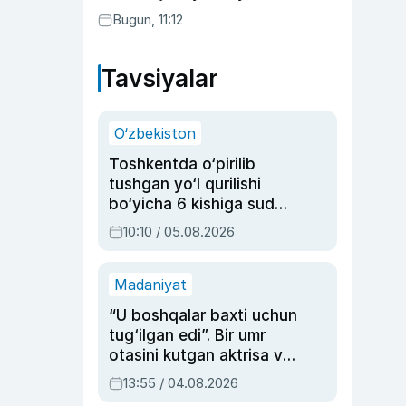
Bugun, 11:12
Tavsiyalar
O‘zbekiston
Toshkentda o‘pirilib
tushgan yo‘l qurilishi
bo‘yicha 6 kishiga sud
hukmi o‘qildi
10:10 / 05.08.2026
Madaniyat
“U boshqalar baxti uchun
tug‘ilgan edi”. Bir umr
otasini kutgan aktrisa va
dublyaj ustasi Rimma
13:55 / 04.08.2026
Ahmedovaning