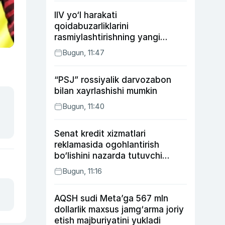
IIV yo‘l harakati
qoidabuzarliklarini
rasmiylashtirishning yangi
tartibini taklif qildi
Bugun, 11:47
“PSJ” rossiyalik darvozabon
bilan xayrlashishi mumkin
Bugun, 11:40
Senat kredit xizmatlari
reklamasida ogohlantirish
bo‘lishini nazarda tutuvchi
qonunni ma’qulladi
Bugun, 11:16
AQSH sudi Meta’ga 567 mln
dollarlik maxsus jamg‘arma joriy
etish majburiyatini yukladi