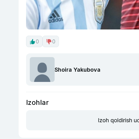
0
0
Shoira Yakubova
Izohlar
Izoh qoldirish 