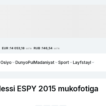
EUR :
RUB :
14 053,18
146,54
so'm
so'm
 Osiyo
Dunyo
Pul
Madaniyat
Sport
Layfstayl
Messi ESPY 2015 mukofotiga