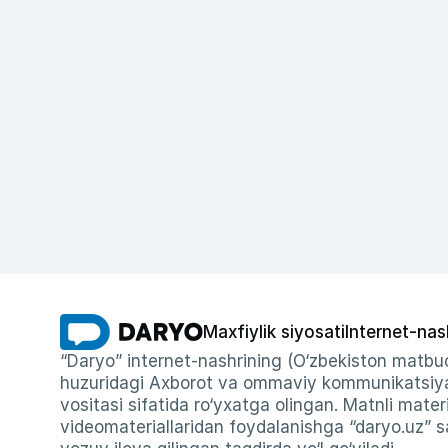
Maxfiylik siyosati
Internet-nas
“Daryo” internet-nashrining (O‘zbekiston matbuo
huzuridagi Axborot va ommaviy kommunikatsiyal
vositasi sifatida ro‘yxatga olingan. Matnli materi
videomateriallaridan foydalanishga “daryo.uz” sa