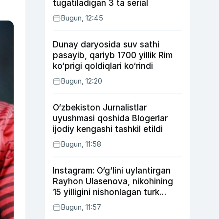
tugatiladigan 3 ta serial
Bugun, 12:45
Dunay daryosida suv sathi
pasayib, qariyb 1700 yillik Rim
ko‘prigi qoldiqlari ko‘rindi
Bugun, 12:20
O‘zbekiston Jurnalistlar
uyushmasi qoshida Blogerlar
ijodiy kengashi tashkil etildi
Bugun, 11:58
Instagram: O‘g‘lini uylantirgan
Rayhon Ulasenova, nikohining
15 yilligini nishonlagan turk
aktyorlari va Kamelot qasriga
Bugun, 11:57
sayohat qilgan Zebo Rahimova