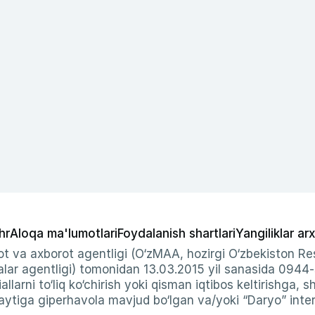
hr
Aloqa ma'lumotlari
Foydalanish shartlari
Yangiliklar arx
t va axborot agentligi (O‘zMAA, hozirgi O‘zbekiston Res
ar agentligi) tomonidan 13.03.2015 yil sanasida 0944
allarni to‘liq ko‘chirish yoki qisman iqtibos keltirishga, 
ytiga giperhavola mavjud bo‘lgan va/yoki “Daryo” intern