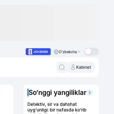
O‘zbekcha
Kabinet
So‘nggi yangiliklar
Detektiv, sir va dahshat
uyg‘unligi: bir nafasda ko‘rib