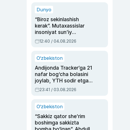
sinovlarga to‘la hayoti
Dunyo
“Biroz sekinlashish
kerak”. Mutaxassislar
insoniyat sun’iy
intellektni boshqara
12:40 / 04.08.2026
olmay qolishidan xavotir
bildirdi
O‘zbekiston
Andijonda Tracker’ga 21
nafar bog‘cha bolasini
joylab, YTH sodir etgan
ayolga sud hukmi o‘qildi
23:41 / 03.08.2026
O‘zbekiston
“Sakkiz qator she’rim
boshimga sakkizta
bomba bo‘lgan”. Abdulla