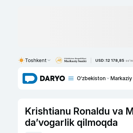
Toshkent
USD :
12 178,85
so'm
O‘zbekiston
Markaziy
Krishtianu Ronaldu va 
da’vogarlik qilmoqda