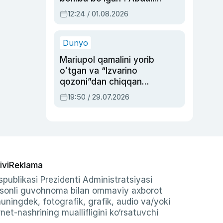
Oripovni siyosiy
12:24 / 01.08.2026
ayblovlardan asrab
qolgan voqea
Dunyo
Mariupol qamalini yorib
oʻtgan va “Izvarino
qozoni”dan chiqqan
qahramon — Ukraina
19:50 / 29.07.2026
armiyasi bosh
qoʻmondoni Drapatiy
haqida
ivi
Reklama
publikasi Prezidenti Administratsiyasi
-sonli guvohnoma bilan ommaviy axborot
shuningdek, fotografik, grafik, audio va/yoki
et-nashrining muallifligini ko‘rsatuvchi