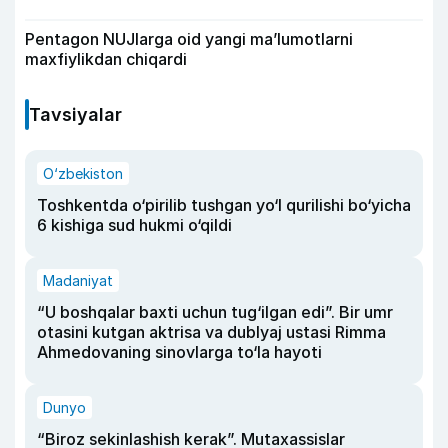
Pentagon NUJlarga oid yangi maʼlumotlarni
maxfiylikdan chiqardi
Tavsiyalar
O‘zbekiston
Toshkentda o‘pirilib tushgan yo‘l qurilishi bo‘yicha
6 kishiga sud hukmi o‘qildi
Madaniyat
“U boshqalar baxti uchun tug‘ilgan edi”. Bir umr
otasini kutgan aktrisa va dublyaj ustasi Rimma
Ahmedovaning sinovlarga to‘la hayoti
Dunyo
“Biroz sekinlashish kerak”. Mutaxassislar