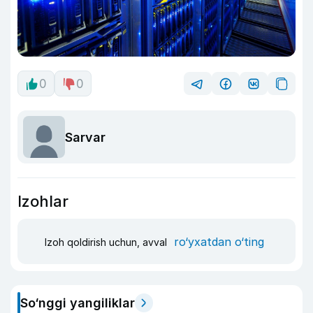
0
0
Sarvar
Izohlar
ro‘yxatdan o‘ting
Izoh qoldirish uchun, avval
So‘nggi yangiliklar