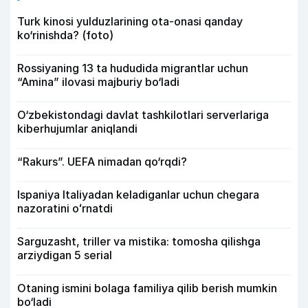
Turk kinosi yulduzlarining ota-onasi qanday
ko‘rinishda? (foto)
Rossiyaning 13 ta hududida migrantlar uchun
“Amina” ilovasi majburiy bo‘ladi
O‘zbekistondagi davlat tashkilotlari serverlariga
kiberhujumlar aniqlandi
“Rakurs”. UEFA nimadan qo‘rqdi?
Ispaniya Italiyadan keladiganlar uchun chegara
nazoratini oʻrnatdi
Sarguzasht, triller va mistika: tomosha qilishga
arziydigan 5 serial
Otaning ismini bolaga familiya qilib berish mumkin
bo‘ladi