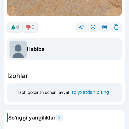
0
0
Habiba
Izohlar
ro‘yxatdan o‘ting
Izoh qoldirish uchun, avval
So‘nggi yangiliklar