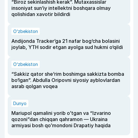
“Biroz sekinlashish kerak”. Mutaxassislar
insoniyat sun’iy intellektni boshqara olmay
qolishidan xavotir bildirdi
O‘zbekiston
Andijonda Tracker’ga 21 nafar bog‘cha bolasini
joylab, YTH sodir etgan ayolga sud hukmi o‘qildi
O‘zbekiston
“Sakkiz qator she’rim boshimga sakkizta bomba
bo‘lgan”. Abdulla Oripovni siyosiy ayblovlardan
asrab qolgan voqea
Dunyo
Mariupol qamalini yorib oʻtgan va “Izvarino
qozoni”dan chiqqan qahramon — Ukraina
armiyasi bosh qoʻmondoni Drapatiy haqida