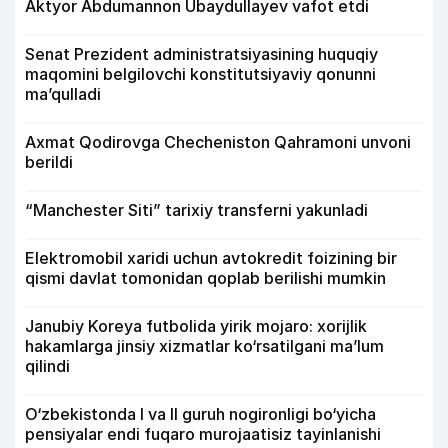
Aktyor Abdu­mannon Ubaydullayev vafot etdi
Senat Prezident administratsiyasining huquqiy
maqomini belgilovchi konstitutsiyaviy qonunni
ma’qulladi
Axmat Qodirovga Checheniston Qahramoni unvoni
berildi
“Manchester Siti” tarixiy transferni yakunladi
Elektromobil xaridi uchun avtokredit foizining bir
qismi davlat tomonidan qoplab berilishi mumkin
Janubiy Koreya futbolida yirik mojaro: xorijlik
hakamlarga jinsiy xizmatlar ko‘rsatilgani ma’lum
qilindi
O‘zbekistonda I va II guruh nogironligi bo‘yicha
pensiyalar endi fuqaro murojaatisiz tayinlanishi