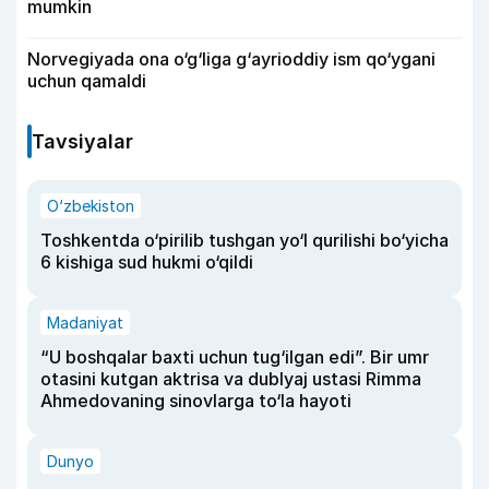
mumkin
Norvegiyada ona o‘g‘liga g‘ayrioddiy ism qo‘ygani
uchun qamaldi
Tavsiyalar
O‘zbekiston
Toshkentda o‘pirilib tushgan yo‘l qurilishi bo‘yicha
6 kishiga sud hukmi o‘qildi
Madaniyat
“U boshqalar baxti uchun tug‘ilgan edi”. Bir umr
otasini kutgan aktrisa va dublyaj ustasi Rimma
Ahmedovaning sinovlarga to‘la hayoti
Dunyo