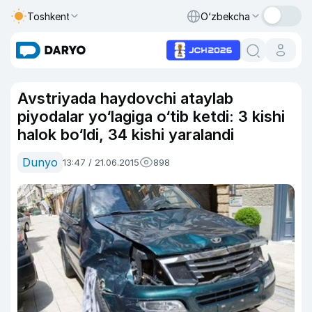
Toshkent
O‘zbekcha
Avstriyada haydovchi ataylab
piyodalar yo‘lagiga o‘tib ketdi: 3 kishi
halok bo‘ldi, 34 kishi yaralandi
Dunyo
13:47 / 21.06.2015
898