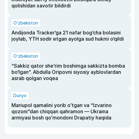
qolishidan xavotir bildirdi
O‘zbekiston
Andijonda Tracker’ga 21 nafar bog‘cha bolasini
joylab, YTH sodir etgan ayolga sud hukmi o‘qildi
O‘zbekiston
“Sakkiz qator she’rim boshimga sakkizta bomba
bo‘lgan”. Abdulla Oripovni siyosiy ayblovlardan
asrab qolgan voqea
Dunyo
Mariupol qamalini yorib oʻtgan va “Izvarino
qozoni”dan chiqqan qahramon — Ukraina
armiyasi bosh qoʻmondoni Drapatiy haqida