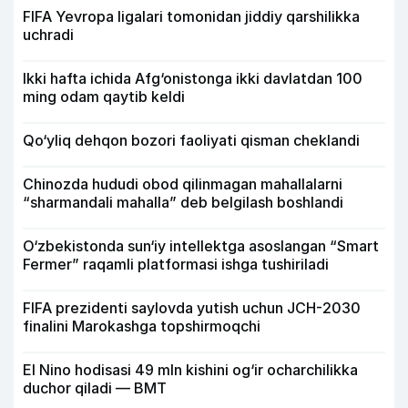
FIFA Yevropa ligalari tomonidan jiddiy qarshilikka
uchradi
Ikki hafta ichida Afg‘onistonga ikki davlatdan 100
ming odam qaytib keldi
Qo‘yliq dehqon bozori faoliyati qisman cheklandi
Chinozda hududi obod qilinmagan mahallalarni
“sharmandali mahalla” deb belgilash boshlandi
O‘zbekistonda sun‘iy intellektga asoslangan “Smart
Fermer” raqamli platformasi ishga tushiriladi
FIFA prezidenti saylovda yutish uchun JCH-2030
finalini Marokashga topshirmoqchi
El Nino hodisasi 49 mln kishini og‘ir ocharchilikka
duchor qiladi — BMT