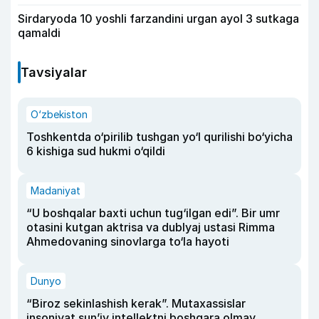
Sirdaryoda 10 yoshli farzandini urgan ayol 3 sutkaga
qamaldi
Tavsiyalar
O‘zbekiston
Toshkentda o‘pirilib tushgan yo‘l qurilishi bo‘yicha
6 kishiga sud hukmi o‘qildi
Madaniyat
“U boshqalar baxti uchun tug‘ilgan edi”. Bir umr
otasini kutgan aktrisa va dublyaj ustasi Rimma
Ahmedovaning sinovlarga to‘la hayoti
Dunyo
“Biroz sekinlashish kerak”. Mutaxassislar
insoniyat sun’iy intellektni boshqara olmay