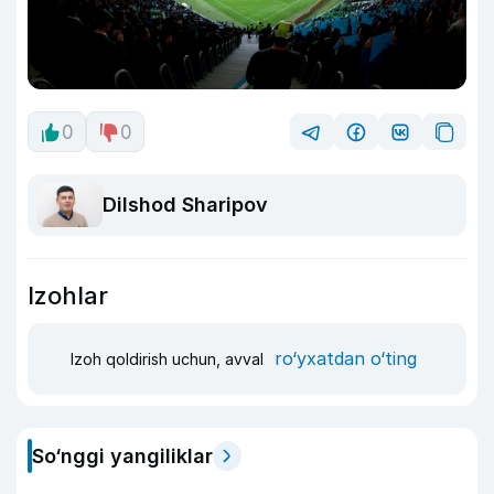
0
0
Dilshod Sharipov
Izohlar
ro‘yxatdan o‘ting
Izoh qoldirish uchun, avval
So‘nggi yangiliklar