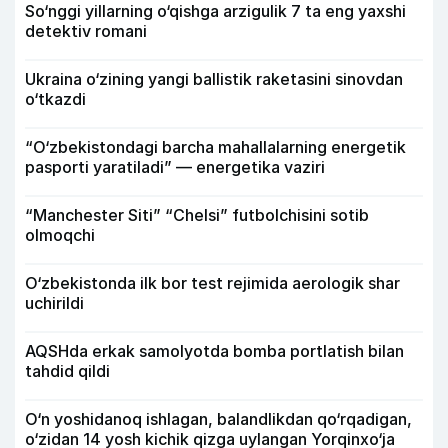
So‘nggi yillarning o‘qishga arzigulik 7 ta eng yaxshi
detektiv romani
Ukraina o‘zining yangi ballistik raketasini sinovdan
o‘tkazdi
“O‘zbekistondagi barcha mahallalarning energetik
pasporti yaratiladi” — energetika vaziri
“Manchester Siti” “Chelsi” futbolchisini sotib
olmoqchi
O‘zbekistonda ilk bor test rejimida aerologik shar
uchirildi
AQSHda erkak samolyotda bomba portlatish bilan
tahdid qildi
O‘n yoshidanoq ishlagan, balandlikdan qo‘rqadigan,
o‘zidan 14 yosh kichik qizga uylangan Yorqinxo‘ja