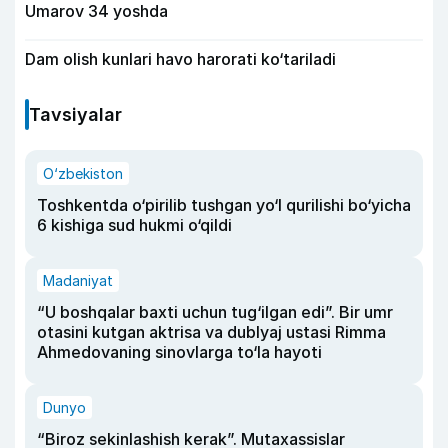
Umarov 34 yoshda
Dam olish kunlari havo harorati ko‘tariladi
Tavsiyalar
O‘zbekiston
Toshkentda o‘pirilib tushgan yo‘l qurilishi bo‘yicha
6 kishiga sud hukmi o‘qildi
Madaniyat
“U boshqalar baxti uchun tug‘ilgan edi”. Bir umr
otasini kutgan aktrisa va dublyaj ustasi Rimma
Ahmedovaning sinovlarga to‘la hayoti
Dunyo
“Biroz sekinlashish kerak”. Mutaxassislar