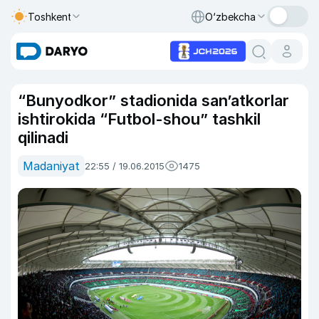
Toshkent
O‘zbekcha
“Bunyodkor” stadionida san’atkorlar
ishtirokida “Futbol-shou” tashkil
qilinadi
Madaniyat
22:55 / 19.06.2015
1475