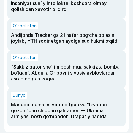
insoniyat sun’iy intellektni boshqara olmay
qolishidan xavotir bildirdi
O‘zbekiston
Andijonda Tracker’ga 21 nafar bog‘cha bolasini
joylab, YTH sodir etgan ayolga sud hukmi o‘qildi
O‘zbekiston
“Sakkiz qator she’rim boshimga sakkizta bomba
bo‘lgan”. Abdulla Oripovni siyosiy ayblovlardan
asrab qolgan voqea
Dunyo
Mariupol qamalini yorib oʻtgan va “Izvarino
qozoni”dan chiqqan qahramon — Ukraina
armiyasi bosh qoʻmondoni Drapatiy haqida