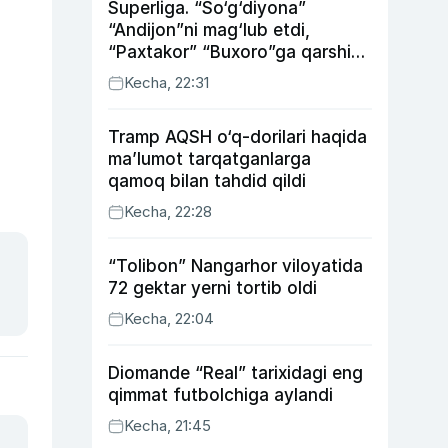
Superliga. “So‘g‘diyona”
“Andijon”ni mag‘lub etdi,
“Paxtakor” “Buxoro”ga qarshi
bahsda g‘alabani qo‘ldan
Kecha, 22:31
chiqardi
Tramp AQSH o‘q-dorilari haqida
ma’lumot tarqatganlarga
qamoq bilan tahdid qildi
Kecha, 22:28
“Tolibon” Nangarhor viloyatida
72 gektar yerni tortib oldi
Kecha, 22:04
Diomande “Real” tarixidagi eng
qimmat futbolchiga aylandi
Kecha, 21:45