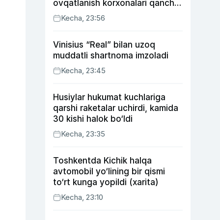
ovqatlanish korxonalari qancha
soliq toʻlagani ochiqlandi
Kecha, 23:56
Vinisius “Real” bilan uzoq
muddatli shartnoma imzoladi
Kecha, 23:45
Husiylar hukumat kuchlariga
qarshi raketalar uchirdi, kamida
30 kishi halok bo‘ldi
Kecha, 23:35
Toshkentda Kichik halqa
avtomobil yo‘lining bir qismi
to‘rt kunga yopildi (xarita)
Kecha, 23:10