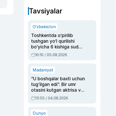
Tavsiyalar
O‘zbekiston
Toshkentda o‘pirilib
tushgan yo‘l qurilishi
bo‘yicha 6 kishiga sud
hukmi o‘qildi
10:10 / 05.08.2026
Madaniyat
“U boshqalar baxti uchun
tug‘ilgan edi”. Bir umr
otasini kutgan aktrisa va
dublyaj ustasi Rimma
13:55 / 04.08.2026
Ahmedovaning
sinovlarga to‘la hayoti
Dunyo