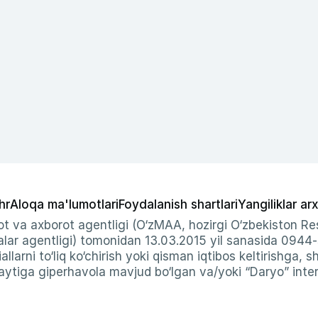
hr
Aloqa ma'lumotlari
Foydalanish shartlari
Yangiliklar arx
t va axborot agentligi (O‘zMAA, hozirgi O‘zbekiston Res
ar agentligi) tomonidan 13.03.2015 yil sanasida 0944
allarni to‘liq ko‘chirish yoki qisman iqtibos keltirishga, 
ytiga giperhavola mavjud bo‘lgan va/yoki “Daryo” intern