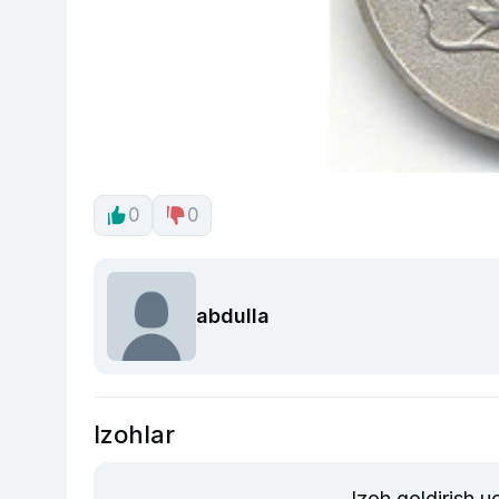
0
0
abdulla
Izohlar
Izoh qoldirish 