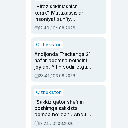
“Biroz sekinlashish
kerak”. Mutaxassislar
insoniyat sun’iy
intellektni boshqara
12:40 / 04.08.2026
olmay qolishidan xavotir
bildirdi
O‘zbekiston
Andijonda Tracker’ga 21
nafar bog‘cha bolasini
joylab, YTH sodir etgan
ayolga sud hukmi o‘qildi
23:41 / 03.08.2026
O‘zbekiston
“Sakkiz qator she’rim
boshimga sakkizta
bomba bo‘lgan”. Abdulla
Oripovni siyosiy
12:24 / 01.08.2026
ayblovlardan asrab