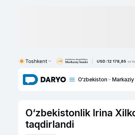
Toshkent
USD :
12 178,85
so'm
O‘zbekiston
Markaziy
O‘zbekistonlik Irina Xil
taqdirlandi