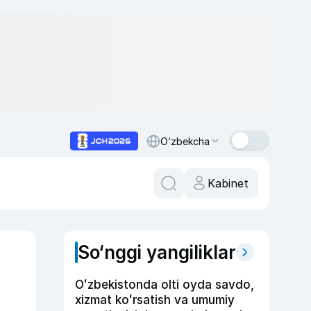
O‘zbekcha
Kabinet
So‘nggi yangiliklar
Oʻzbekistonda olti oyda savdo,
xizmat koʻrsatish va umumiy