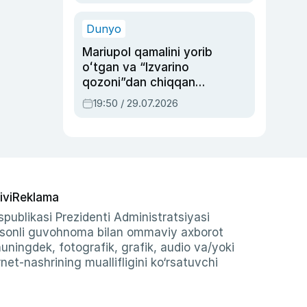
qolgan voqea
Dunyo
Mariupol qamalini yorib
oʻtgan va “Izvarino
qozoni”dan chiqqan
qahramon — Ukraina
19:50 / 29.07.2026
armiyasi bosh
qoʻmondoni Drapatiy
haqida
ivi
Reklama
publikasi Prezidenti Administratsiyasi
-sonli guvohnoma bilan ommaviy axborot
shuningdek, fotografik, grafik, audio va/yoki
et-nashrining muallifligini ko‘rsatuvchi