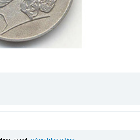
uchun, avval
ro‘yxatdan o‘ting