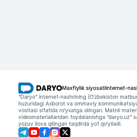
Maxfiylik siyosati
Internet-nas
“Daryo” internet-nashrining (O‘zbekiston matbuo
huzuridagi Axborot va ommaviy kommunikatsiyal
vositasi sifatida ro‘yxatga olingan. Matnli materi
videomateriallaridan foydalanishga “daryo.uz” sa
yozuv ilova qilingan taqdirda yo‘l qo‘yiladi.