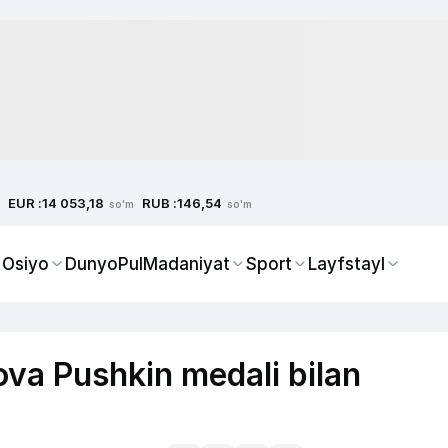
EUR :
RUB :
14 053,18
146,54
so'm
so'm
 Osiyo
Dunyo
Pul
Madaniyat
Sport
Layfstayl
kova Pushkin medali bilan