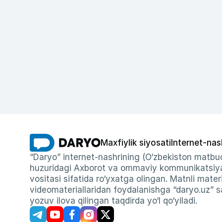
Maxfiylik siyosati
Internet-nas
“Daryo” internet-nashrining (O‘zbekiston matbuo
huzuridagi Axborot va ommaviy kommunikatsiyal
vositasi sifatida ro‘yxatga olingan. Matnli materi
videomateriallaridan foydalanishga “daryo.uz” sa
yozuv ilova qilingan taqdirda yo‘l qo‘yiladi.