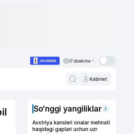
O‘zbekcha
Kabinet
So‘nggi yangiliklar
il
Avstriya kansleri onalar mehnati
haqidagi gaplari uchun uzr