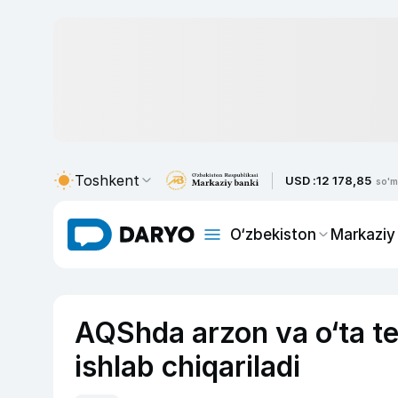
Toshkent
USD :
12 178,85
so'm
O‘zbekiston
Markaziy
AQShda arzon va o‘ta te
ishlab chiqariladi