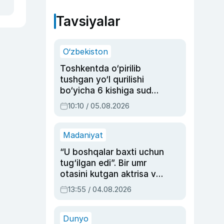
Tavsiyalar
O‘zbekiston
Toshkentda o‘pirilib
tushgan yo‘l qurilishi
bo‘yicha 6 kishiga sud
hukmi o‘qildi
10:10 / 05.08.2026
Madaniyat
“U boshqalar baxti uchun
tug‘ilgan edi”. Bir umr
otasini kutgan aktrisa va
dublyaj ustasi Rimma
13:55 / 04.08.2026
Ahmedovaning
sinovlarga to‘la hayoti
Dunyo