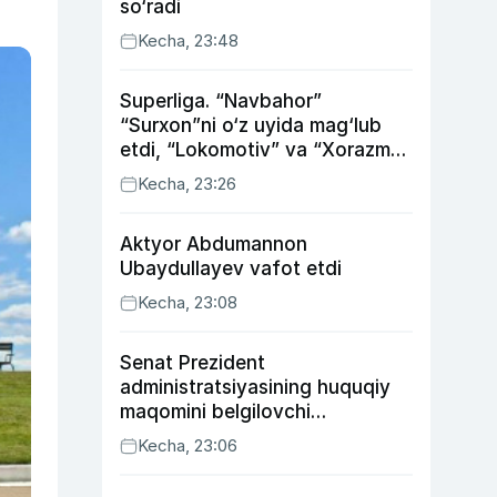
so‘radi
Kecha, 23:48
Superliga. “Navbahor”
“Surxon”ni o‘z uyida mag‘lub
etdi, “Lokomotiv” va “Xorazm”
uyda g‘alaba qozondi
Kecha, 23:26
Aktyor Abdu­mannon
Ubaydullayev vafot etdi
Kecha, 23:08
Senat Prezident
administratsiyasining huquqiy
maqomini belgilovchi
konstitutsiyaviy qonunni
Kecha, 23:06
ma’qulladi