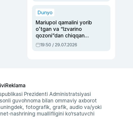
qolgan voqea
Dunyo
Mariupol qamalini yorib
oʻtgan va “Izvarino
qozoni”dan chiqqan
qahramon — Ukraina
19:50 / 29.07.2026
armiyasi bosh
qoʻmondoni Drapatiy
haqida
ivi
Reklama
publikasi Prezidenti Administratsiyasi
-sonli guvohnoma bilan ommaviy axborot
shuningdek, fotografik, grafik, audio va/yoki
et-nashrining muallifligini ko‘rsatuvchi