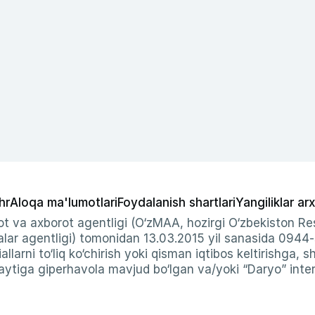
hr
Aloqa ma'lumotlari
Foydalanish shartlari
Yangiliklar arx
t va axborot agentligi (O‘zMAA, hozirgi O‘zbekiston Res
ar agentligi) tomonidan 13.03.2015 yil sanasida 0944
allarni to‘liq ko‘chirish yoki qisman iqtibos keltirishga, 
ytiga giperhavola mavjud bo‘lgan va/yoki “Daryo” intern