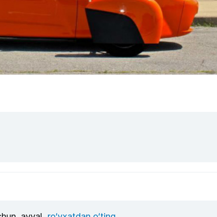
uchun, avval
ro‘yxatdan o‘ting