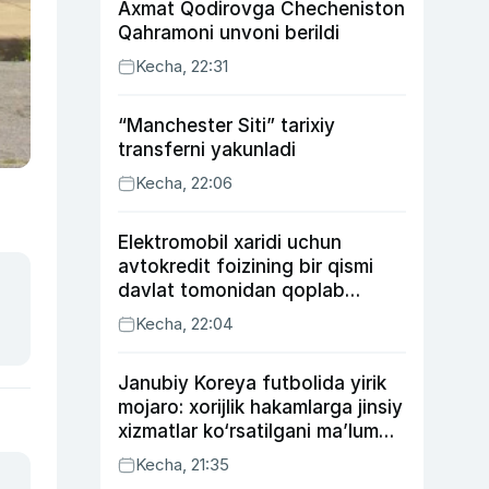
Axmat Qodirovga Checheniston
Qahramoni unvoni berildi
Kecha, 22:31
“Manchester Siti” tarixiy
transferni yakunladi
Kecha, 22:06
Elektromobil xaridi uchun
avtokredit foizining bir qismi
davlat tomonidan qoplab
berilishi mumkin
Kecha, 22:04
Janubiy Koreya futbolida yirik
mojaro: xorijlik hakamlarga jinsiy
xizmatlar ko‘rsatilgani ma’lum
qilindi
Kecha, 21:35