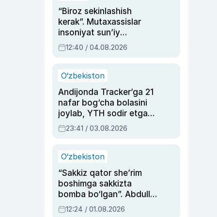
“Biroz sekinlashish
kerak”. Mutaxassislar
insoniyat sun’iy
intellektni boshqara
12:40 / 04.08.2026
olmay qolishidan xavotir
bildirdi
O‘zbekiston
Andijonda Tracker’ga 21
nafar bog‘cha bolasini
joylab, YTH sodir etgan
ayolga sud hukmi o‘qildi
23:41 / 03.08.2026
O‘zbekiston
“Sakkiz qator she’rim
boshimga sakkizta
bomba bo‘lgan”. Abdulla
Oripovni siyosiy
12:24 / 01.08.2026
ayblovlardan asrab