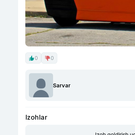
0
0
Sarvar
Izohlar
Izoh qoldirish 