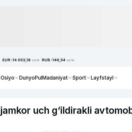
EUR :
RUB :
14 053,18
146,54
so'm
so'm
 Osiyo
Dunyo
Pul
Madaniyat
Sport
Layfstayl
jamkor uch g‘ildirakli avtomob