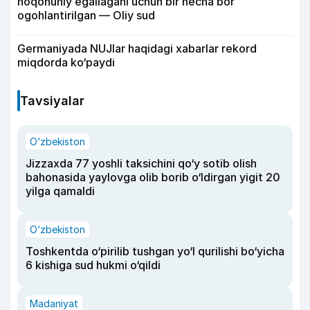
noqonuniy egallagani uchun bir necha bor
ogohlantirilgan — Oliy sud
Germaniyada NUJlar haqidagi xabarlar rekord
miqdorda ko‘paydi
Tavsiyalar
O‘zbekiston
Jizzaxda 77 yoshli taksichini qo‘y sotib olish
bahonasida yaylovga olib borib o‘ldirgan yigit 20
yilga qamaldi
O‘zbekiston
Toshkentda o‘pirilib tushgan yo‘l qurilishi bo‘yicha
6 kishiga sud hukmi o‘qildi
Madaniyat