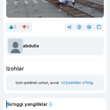
0
0
abdulla
Izohlar
ro‘yxatdan o‘ting
Izoh qoldirish uchun, avval
So‘nggi yangiliklar