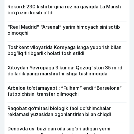
Rekord: 230 kishi birgina rezina qayiqda La Mansh
bo‘g‘ozini kesib o‘tdi
“Real Madrid” “Arsenal” yarim himoyachisini sotib
olmoqchi
Toshkent viloyatida Koreyaga ishga yuborish bilan
bog‘liq firibgarlik holati fosh etildi
Xitoydan Yevropaga 3 kunda: Qozog‘iston 35 mlrd
dollarlik yangi marshrutni ishga tushirmoqda
Arbeloa to‘xtamayapti: “Fulhem” endi “Barselona”
futbolchisini transfer qilmoqchi
Raqobat qo‘mitasi biologik faol qo‘shimchalar
reklamasi yuzasidan ogohlantirish bilan chiqdi
Denovda uyi buzilgan oila sug‘oriladigan yerni