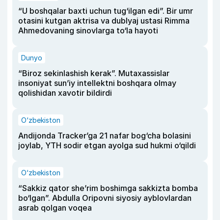
“U boshqalar baxti uchun tug‘ilgan edi”. Bir umr
otasini kutgan aktrisa va dublyaj ustasi Rimma
Ahmedovaning sinovlarga to‘la hayoti
Dunyo
“Biroz sekinlashish kerak”. Mutaxassislar
insoniyat sun’iy intellektni boshqara olmay
qolishidan xavotir bildirdi
O‘zbekiston
Andijonda Tracker’ga 21 nafar bog‘cha bolasini
joylab, YTH sodir etgan ayolga sud hukmi o‘qildi
O‘zbekiston
“Sakkiz qator she’rim boshimga sakkizta bomba
bo‘lgan”. Abdulla Oripovni siyosiy ayblovlardan
asrab qolgan voqea