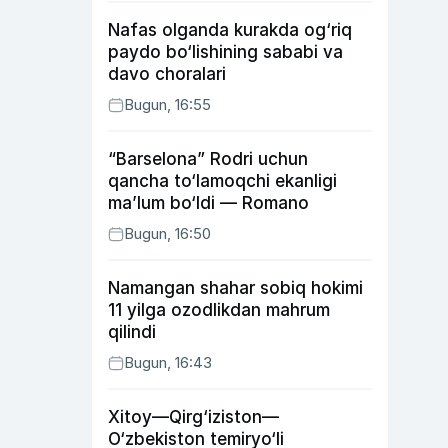
Nafas olganda kurakda og‘riq
paydo bo‘lishining sababi va
davo choralari
Bugun, 16:55
“Barselona” Rodri uchun
qancha to‘lamoqchi ekanligi
ma’lum bo‘ldi — Romano
Bugun, 16:50
Namangan shahar sobiq hokimi
11 yilga ozodlikdan mahrum
qilindi
Bugun, 16:43
Xitoy—Qirg‘iziston—
O‘zbekiston temiryo‘li