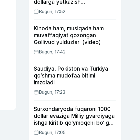
dollarga yetkazish
rejalashtirilmoqda
Bugun, 17:52
Kinoda ham, musiqada ham
muvaffaqiyat qozongan
Gollivud yulduzlari (video)
Bugun, 17:42
Saudiya, Pokiston va Turkiya
qo‘shma mudofaa bitimi
imzoladi
Bugun, 17:23
Surxondaryoda fuqaroni 1000
dollar evaziga Milliy gvardiyaga
ishga kiritib qo‘ymoqchi bo‘lgan
shaxs ushlandi
Bugun, 17:05