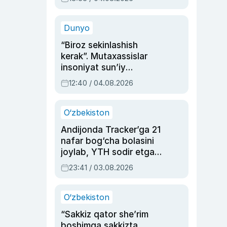
Ahmedovaning
sinovlarga to‘la hayoti
Dunyo
“Biroz sekinlashish
kerak”. Mutaxassislar
insoniyat sun’iy
intellektni boshqara
12:40 / 04.08.2026
olmay qolishidan xavotir
bildirdi
O‘zbekiston
Andijonda Tracker’ga 21
nafar bog‘cha bolasini
joylab, YTH sodir etgan
ayolga sud hukmi o‘qildi
23:41 / 03.08.2026
O‘zbekiston
“Sakkiz qator she’rim
boshimga sakkizta