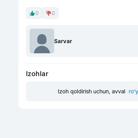
0
0
Sarvar
Izohlar
Izoh qoldirish uchun, avval
ro‘