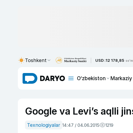
Toshkent
USD :
12 178,85
so'm
O‘zbekiston
Markaziy
Google va Levi’s aqlli j
Texnologiyalar
14:47 / 04.06.2015
1219