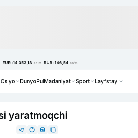
EUR :
RUB :
14 053,18
146,54
so'm
so'm
 Osiyo
Dunyo
Pul
Madaniyat
Sport
Layfstayl
insi yaratmoqchi