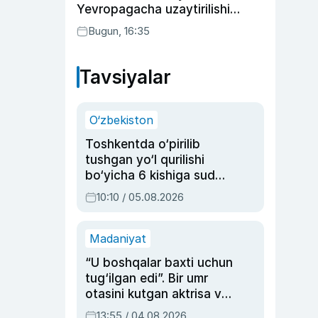
Yevropagacha uzaytirilishi
mumkin
Bugun, 16:35
Tavsiyalar
O‘zbekiston
Toshkentda o‘pirilib
tushgan yo‘l qurilishi
bo‘yicha 6 kishiga sud
hukmi o‘qildi
10:10 / 05.08.2026
Madaniyat
“U boshqalar baxti uchun
tug‘ilgan edi”. Bir umr
otasini kutgan aktrisa va
dublyaj ustasi Rimma
13:55 / 04.08.2026