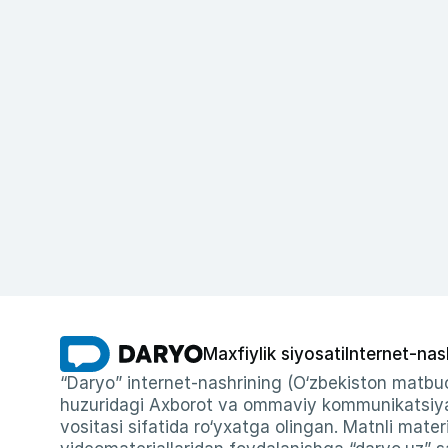
Maxfiylik siyosati
Internet-nas
“Daryo” internet-nashrining (O‘zbekiston matbuo
huzuridagi Axborot va ommaviy kommunikatsiyal
vositasi sifatida ro‘yxatga olingan. Matnli materi