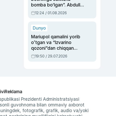
bomba bo‘lgan”. Abdulla
Oripovni siyosiy
12:24 / 01.08.2026
ayblovlardan asrab
qolgan voqea
Dunyo
Mariupol qamalini yorib
oʻtgan va “Izvarino
qozoni”dan chiqqan
qahramon — Ukraina
19:50 / 29.07.2026
armiyasi bosh
qoʻmondoni Drapatiy
haqida
ivi
Reklama
publikasi Prezidenti Administratsiyasi
-sonli guvohnoma bilan ommaviy axborot
shuningdek, fotografik, grafik, audio va/yoki