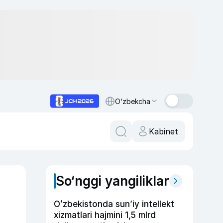
O‘zbekcha
Kabinet
So‘nggi yangiliklar
Oʻzbekistonda sunʼiy intellekt
xizmatlari hajmini 1,5 mlrd