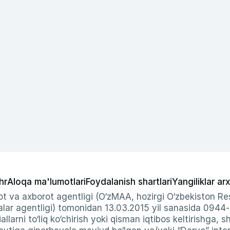
hr
Aloqa ma'lumotlari
Foydalanish shartlari
Yangiliklar arx
t va axborot agentligi (O‘zMAA, hozirgi O‘zbekiston Res
ar agentligi) tomonidan 13.03.2015 yil sanasida 0944
allarni to‘liq ko‘chirish yoki qisman iqtibos keltirishga, 