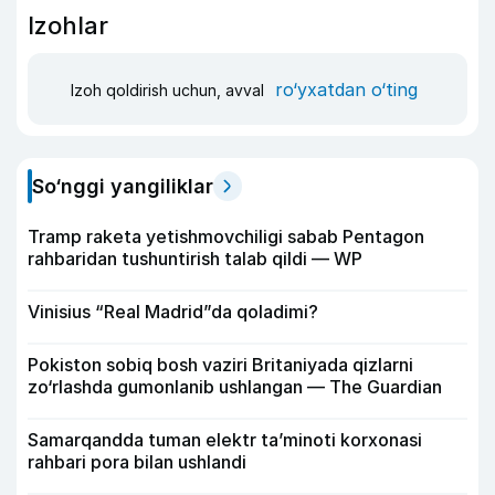
Izohlar
ro‘yxatdan o‘ting
Izoh qoldirish uchun, avval
So‘nggi yangiliklar
Tramp raketa yetishmovchiligi sabab Pentagon
rahbaridan tushuntirish talab qildi — WP
Vinisius “Real Madrid”da qoladimi?
Pokiston sobiq bosh vaziri Britaniyada qizlarni
zo‘rlashda gumonlanib ushlangan — The Guardian
Samarqandda tuman elektr ta’minoti korxonasi
rahbari pora bilan ushlandi