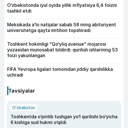
O‘zbekistonda iyul oyida yillik inflyatsiya 6,4 foizni
tashkil etdi
Meksikada a’lo natijalar sabab 58 ming abituriyent
universitetga qayta imtihon topshiradi
Toshkent hokimligi “Qo‘yliq avenue” mojarosi
yuzasidan munosabat bildirdi: qurilish ishlarining 53
foizi yakunlangan
FIFA Yevropa ligalari tomonidan jiddiy qarshilikka
uchradi
Tavsiyalar
O‘zbekiston
Toshkentda o‘pirilib tushgan yo‘l qurilishi bo‘yicha
6 kishiga sud hukmi o‘qildi