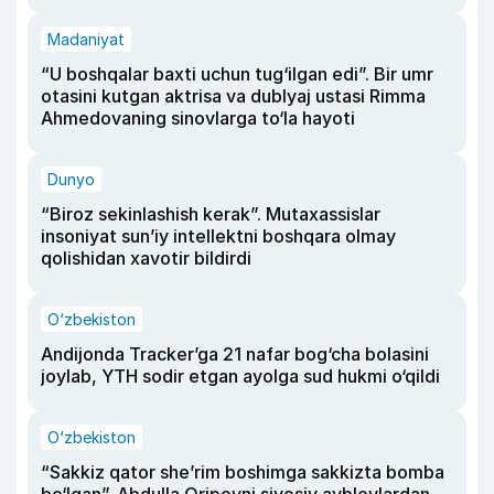
Madaniyat
“U boshqalar baxti uchun tug‘ilgan edi”. Bir umr
otasini kutgan aktrisa va dublyaj ustasi Rimma
Ahmedovaning sinovlarga to‘la hayoti
Dunyo
“Biroz sekinlashish kerak”. Mutaxassislar
insoniyat sun’iy intellektni boshqara olmay
qolishidan xavotir bildirdi
O‘zbekiston
Andijonda Tracker’ga 21 nafar bog‘cha bolasini
joylab, YTH sodir etgan ayolga sud hukmi o‘qildi
O‘zbekiston
“Sakkiz qator she’rim boshimga sakkizta bomba