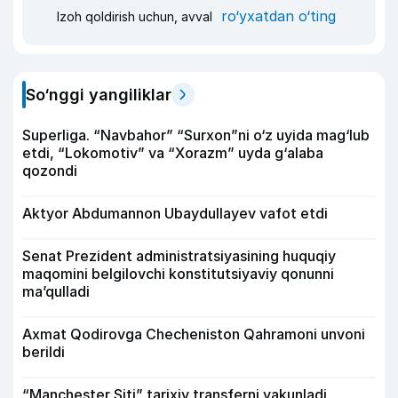
ro‘yxatdan o‘ting
Izoh qoldirish uchun, avval
So‘nggi yangiliklar
Superliga. “Navbahor” “Surxon”ni o‘z uyida mag‘lub
etdi, “Lokomotiv” va “Xorazm” uyda g‘alaba
qozondi
Aktyor Abdu­mannon Ubaydullayev vafot etdi
Senat Prezident administratsiyasining huquqiy
maqomini belgilovchi konstitutsiyaviy qonunni
ma’qulladi
Axmat Qodirovga Checheniston Qahramoni unvoni
berildi
“Manchester Siti” tarixiy transferni yakunladi