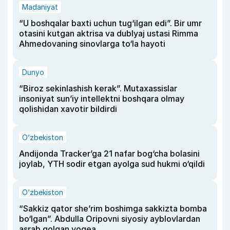
Madaniyat
“U boshqalar baxti uchun tug‘ilgan edi”. Bir umr
otasini kutgan aktrisa va dublyaj ustasi Rimma
Ahmedovaning sinovlarga to‘la hayoti
Dunyo
“Biroz sekinlashish kerak”. Mutaxassislar
insoniyat sun’iy intellektni boshqara olmay
qolishidan xavotir bildirdi
O‘zbekiston
Andijonda Tracker’ga 21 nafar bog‘cha bolasini
joylab, YTH sodir etgan ayolga sud hukmi o‘qildi
O‘zbekiston
“Sakkiz qator she’rim boshimga sakkizta bomba
bo‘lgan”. Abdulla Oripovni siyosiy ayblovlardan
asrab qolgan voqea