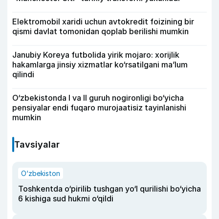
Elektromobil xaridi uchun avtokredit foizining bir
qismi davlat tomonidan qoplab berilishi mumkin
Janubiy Koreya futbolida yirik mojaro: xorijlik
hakamlarga jinsiy xizmatlar ko‘rsatilgani ma’lum
qilindi
O‘zbekistonda I va II guruh nogironligi bo‘yicha
pensiyalar endi fuqaro murojaatisiz tayinlanishi
mumkin
Tavsiyalar
O‘zbekiston
Toshkentda o‘pirilib tushgan yo‘l qurilishi bo‘yicha
6 kishiga sud hukmi o‘qildi