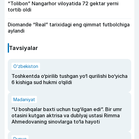
“Tolibon” Nangarhor viloyatida 72 gektar yerni
tortib oldi
Diomande “Real” tarixidagi eng qimmat futbolchiga
aylandi
Tavsiyalar
O‘zbekiston
Toshkentda o‘pirilib tushgan yo‘l qurilishi bo‘yicha
6 kishiga sud hukmi o‘qildi
Madaniyat
“U boshqalar baxti uchun tug‘ilgan edi”. Bir umr
otasini kutgan aktrisa va dublyaj ustasi Rimma
Ahmedovaning sinovlarga to‘la hayoti
Dunyo