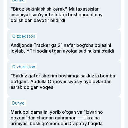
“Biroz sekinlashish kerak”. Mutaxassislar
insoniyat sun’iy intellektni boshqara olmay
qolishidan xavotir bildirdi
O‘zbekiston
Andijonda Tracker’ga 21 nafar bog‘cha bolasini
joylab, YTH sodir etgan ayolga sud hukmi o‘qildi
O‘zbekiston
“Sakkiz qator she’rim boshimga sakkizta bomba
bo‘lgan”. Abdulla Oripovni siyosiy ayblovlardan
asrab qolgan voqea
Dunyo
Mariupol qamalini yorib oʻtgan va “Izvarino
qozoni”dan chiqqan qahramon — Ukraina
armiyasi bosh qoʻmondoni Drapatiy haqida