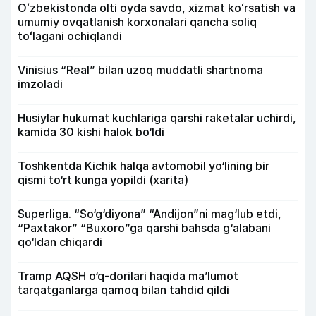
Oʻzbekistonda olti oyda savdo, xizmat koʻrsatish va
umumiy ovqatlanish korxonalari qancha soliq
toʻlagani ochiqlandi
Vinisius “Real” bilan uzoq muddatli shartnoma
imzoladi
Husiylar hukumat kuchlariga qarshi raketalar uchirdi,
kamida 30 kishi halok bo‘ldi
Toshkentda Kichik halqa avtomobil yo‘lining bir
qismi to‘rt kunga yopildi (xarita)
Superliga. “So‘g‘diyona” “Andijon”ni mag‘lub etdi,
“Paxtakor” “Buxoro”ga qarshi bahsda g‘alabani
qo‘ldan chiqardi
Tramp AQSH o‘q-dorilari haqida ma’lumot
tarqatganlarga qamoq bilan tahdid qildi