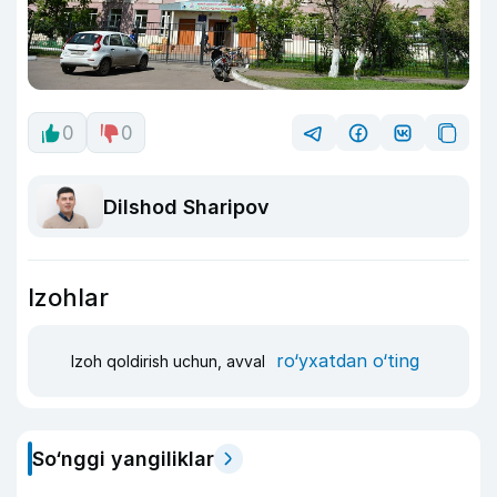
0
0
Dilshod Sharipov
Izohlar
ro‘yxatdan o‘ting
Izoh qoldirish uchun, avval
So‘nggi yangiliklar