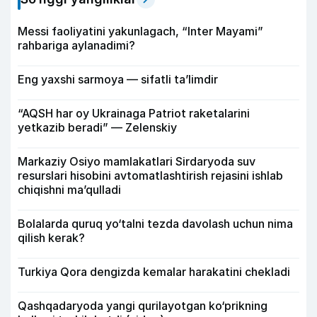
Messi faoliyatini yakunlagach, “Inter Mayami”
rahbariga aylanadimi?
Eng yaxshi sarmoya — sifatli ta’limdir
“AQSH har oy Ukrainaga Patriot raketalarini
yetkazib beradi” — Zelenskiy
Markaziy Osiyo mamlakatlari Sirdaryoda suv
resurslari hisobini avtomatlashtirish rejasini ishlab
chiqishni ma’qulladi
Bolalarda quruq yo‘talni tezda davolash uchun nima
qilish kerak?
Turkiya Qora dengizda kemalar harakatini chekladi
Qashqadaryoda yangi qurilayotgan ko‘prikning