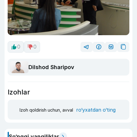
0
0
Dilshod Sharipov
Izohlar
ro‘yxatdan o‘ting
Izoh qoldirish uchun, avval
So‘nggi yangiliklar