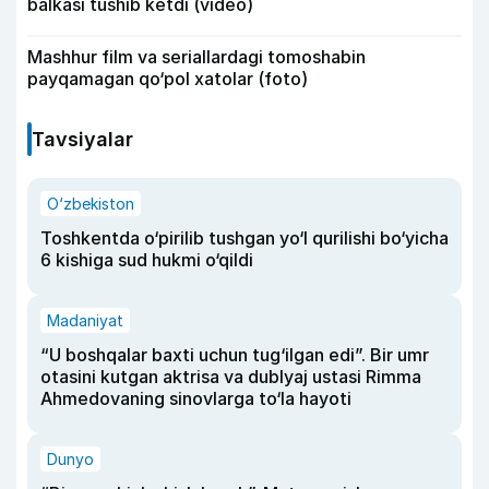
balkasi tushib ketdi (video)
Mashhur film va seriallardagi tomoshabin
payqamagan qo‘pol xatolar (foto)
Tavsiyalar
O‘zbekiston
Toshkentda o‘pirilib tushgan yo‘l qurilishi bo‘yicha
6 kishiga sud hukmi o‘qildi
Madaniyat
“U boshqalar baxti uchun tug‘ilgan edi”. Bir umr
otasini kutgan aktrisa va dublyaj ustasi Rimma
Ahmedovaning sinovlarga to‘la hayoti
Dunyo