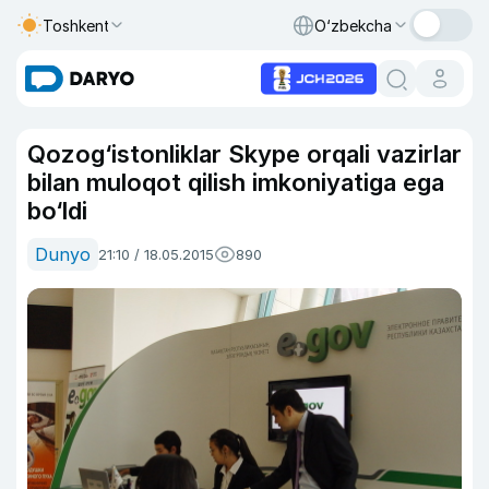
Toshkent
O‘zbekcha
Qozog‘istonliklar Skype orqali vazirlar
bilan muloqot qilish imkoniyatiga ega
bo‘ldi
Dunyo
21:10 / 18.05.2015
890