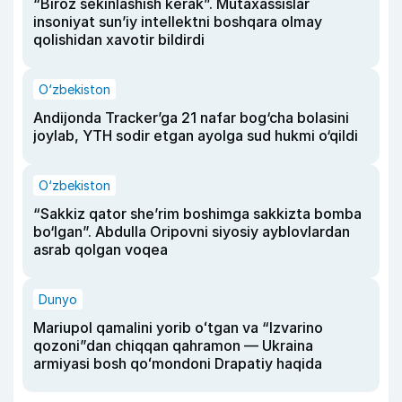
“Biroz sekinlashish kerak”. Mutaxassislar
insoniyat sun’iy intellektni boshqara olmay
qolishidan xavotir bildirdi
O‘zbekiston
Andijonda Tracker’ga 21 nafar bog‘cha bolasini
joylab, YTH sodir etgan ayolga sud hukmi o‘qildi
O‘zbekiston
“Sakkiz qator she’rim boshimga sakkizta bomba
bo‘lgan”. Abdulla Oripovni siyosiy ayblovlardan
asrab qolgan voqea
Dunyo
Mariupol qamalini yorib oʻtgan va “Izvarino
qozoni”dan chiqqan qahramon — Ukraina
armiyasi bosh qoʻmondoni Drapatiy haqida