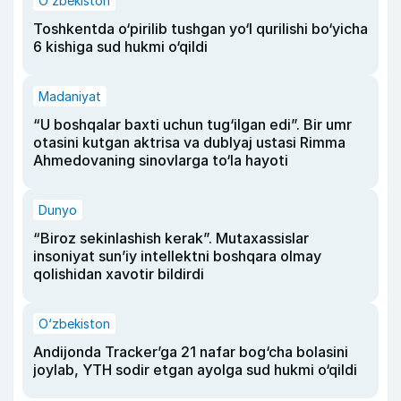
O‘zbekiston
Toshkentda o‘pirilib tushgan yo‘l qurilishi bo‘yicha
6 kishiga sud hukmi o‘qildi
Madaniyat
“U boshqalar baxti uchun tug‘ilgan edi”. Bir umr
otasini kutgan aktrisa va dublyaj ustasi Rimma
Ahmedovaning sinovlarga to‘la hayoti
Dunyo
“Biroz sekinlashish kerak”. Mutaxassislar
insoniyat sun’iy intellektni boshqara olmay
qolishidan xavotir bildirdi
O‘zbekiston
Andijonda Tracker’ga 21 nafar bog‘cha bolasini
joylab, YTH sodir etgan ayolga sud hukmi o‘qildi