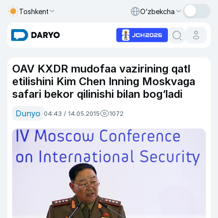
Toshkent
O‘zbekcha
OAV KXDR mudofaa vazirining qatl
etilishini Kim Chen Inning Moskvaga
safari bekor qilinishi bilan bog‘ladi
Dunyo
04:43 / 14.05.2015
1072