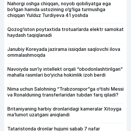
Nahorgi oshga chiqqan, noyob qobiliyatga ega
bo‘lgan hamda ustozining o‘g‘liga turmushga
chiqqan Yulduz Turdiyeva 41 yoshda
Qozog‘iston poytaxtida trotuarlarda elektr samokat
haydash taqiqlanadi
Janubiy Koreyada jazirama issiqdan saqlovchi ilova
ommalashmoqda
Navoiyda sun’iy intellekt orqali “obodonlashtirilgan”
mahalla rasmlari bo‘yicha hokimlik izoh berdi
Nima uchun Salohning “Trabzonspor”ga o‘tishi Messi
va Ronalduning transferlaridan tubdan farq qiladi?
Britaniyaning harbiy dronlaridagi kameralar Xitoyga
ma’lumot uzatgani aniqlandi
Tataristonda dronlar hujumi sabab 7 nafar