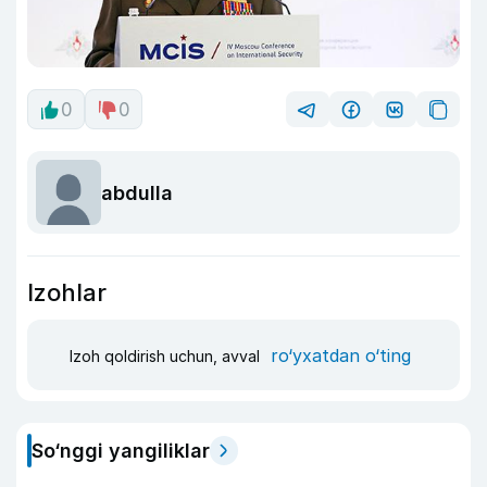
0
0
abdulla
Izohlar
ro‘yxatdan o‘ting
Izoh qoldirish uchun, avval
So‘nggi yangiliklar