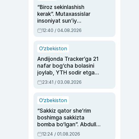
“Biroz sekinlashish
kerak”. Mutaxassislar
insoniyat sun’iy
intellektni boshqara
12:40 / 04.08.2026
olmay qolishidan xavotir
bildirdi
O‘zbekiston
Andijonda Tracker’ga 21
nafar bog‘cha bolasini
joylab, YTH sodir etgan
ayolga sud hukmi o‘qildi
23:41 / 03.08.2026
O‘zbekiston
“Sakkiz qator she’rim
boshimga sakkizta
bomba bo‘lgan”. Abdulla
Oripovni siyosiy
12:24 / 01.08.2026
ayblovlardan asrab