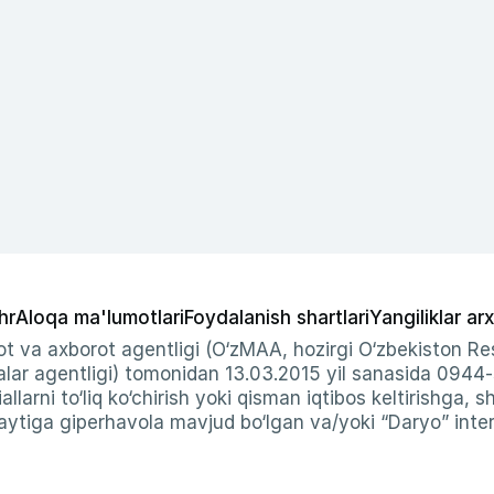
hr
Aloqa ma'lumotlari
Foydalanish shartlari
Yangiliklar arx
t va axborot agentligi (O‘zMAA, hozirgi O‘zbekiston Res
ar agentligi) tomonidan 13.03.2015 yil sanasida 0944
allarni to‘liq ko‘chirish yoki qisman iqtibos keltirishga, 
ytiga giperhavola mavjud bo‘lgan va/yoki “Daryo” intern