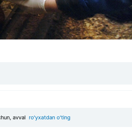
uchun, avval
ro‘yxatdan o‘ting