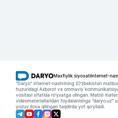
Maxfiylik siyosati
Internet-nas
“Daryo” internet-nashrining (O‘zbekiston matbuo
huzuridagi Axborot va ommaviy kommunikatsiyal
vositasi sifatida ro‘yxatga olingan. Matnli materi
videomateriallaridan foydalanishga “daryo.uz” sa
yozuv ilova qilingan taqdirda yo‘l qo‘yiladi.