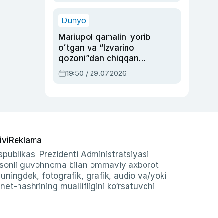
qolgan voqea
Dunyo
Mariupol qamalini yorib
oʻtgan va “Izvarino
qozoni”dan chiqqan
qahramon — Ukraina
19:50 / 29.07.2026
armiyasi bosh
qoʻmondoni Drapatiy
haqida
ivi
Reklama
publikasi Prezidenti Administratsiyasi
-sonli guvohnoma bilan ommaviy axborot
shuningdek, fotografik, grafik, audio va/yoki
et-nashrining muallifligini ko‘rsatuvchi