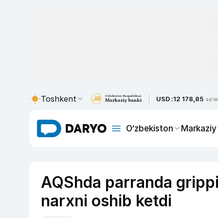
Toshkent
USD :
12 178,85
so'm
O‘zbekiston
Markaziy
AQShda parranda grippi
narxni oshib ketdi