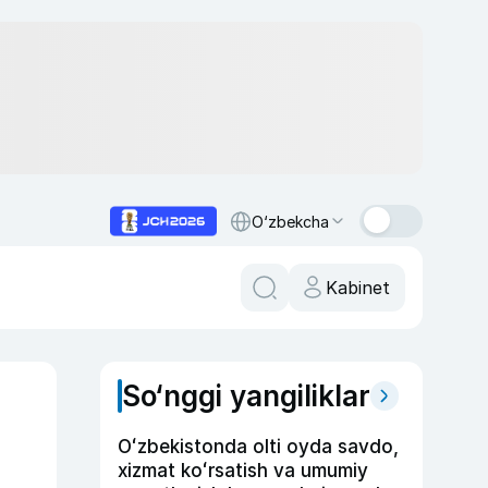
O‘zbekcha
Kabinet
So‘nggi yangiliklar
Oʻzbekistonda olti oyda savdo,
xizmat koʻrsatish va umumiy