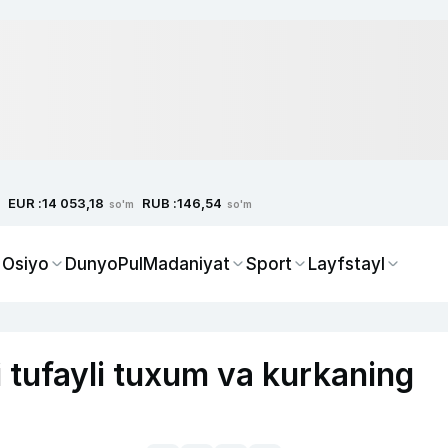
EUR :
RUB :
14 053,18
146,54
so'm
so'm
 Osiyo
Dunyo
Pul
Madaniyat
Sport
Layfstayl
 tufayli tuxum va kurkaning