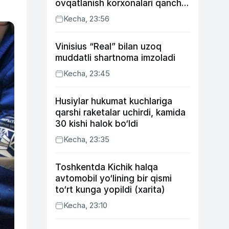
ovqatlanish korxonalari qancha
soliq toʻlagani ochiqlandi
Kecha, 23:56
Vinisius “Real” bilan uzoq
muddatli shartnoma imzoladi
Kecha, 23:45
Husiylar hukumat kuchlariga
qarshi raketalar uchirdi, kamida
30 kishi halok bo‘ldi
Kecha, 23:35
Toshkentda Kichik halqa
avtomobil yo‘lining bir qismi
to‘rt kunga yopildi (xarita)
Kecha, 23:10