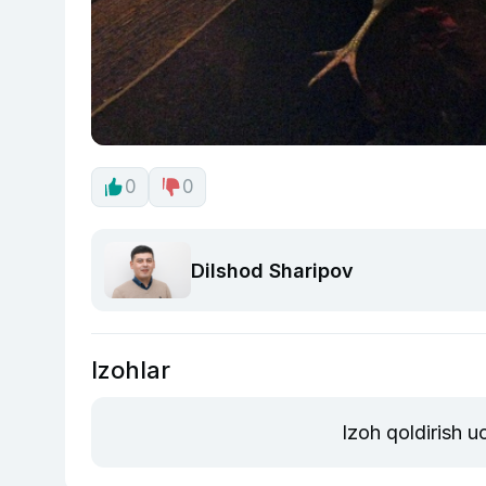
0
0
Dilshod Sharipov
Izohlar
Izoh qoldirish 