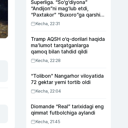
Superliga. “So‘g‘diyona”
“Andijon”ni mag‘lub etdi,
“Paxtakor” “Buxoro”ga qarshi
bahsda g‘alabani qo‘ldan
Kecha, 22:31
chiqardi
Tramp AQSH o‘q-dorilari haqida
ma’lumot tarqatganlarga
qamoq bilan tahdid qildi
Kecha, 22:28
“Tolibon” Nangarhor viloyatida
72 gektar yerni tortib oldi
Kecha, 22:04
Diomande “Real” tarixidagi eng
qimmat futbolchiga aylandi
Kecha, 21:45