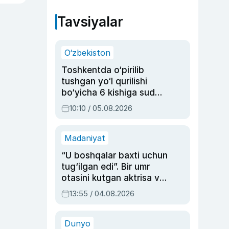
Tavsiyalar
O‘zbekiston
Toshkentda o‘pirilib
tushgan yo‘l qurilishi
bo‘yicha 6 kishiga sud
hukmi o‘qildi
10:10 / 05.08.2026
Madaniyat
“U boshqalar baxti uchun
tug‘ilgan edi”. Bir umr
otasini kutgan aktrisa va
dublyaj ustasi Rimma
13:55 / 04.08.2026
Ahmedovaning
sinovlarga to‘la hayoti
Dunyo