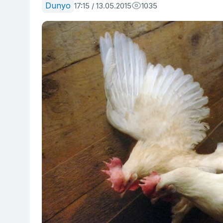
Dunyo
17:15 / 13.05.2015
1035