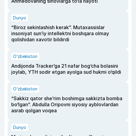
Ahmedovaning sinovlarga to‘la hayoti
Dunyo
“Biroz sekinlashish kerak”. Mutaxassislar
insoniyat sun’iy intellektni boshqara olmay
qolishidan xavotir bildirdi
O‘zbekiston
Andijonda Tracker’ga 21 nafar bog‘cha bolasini
joylab, YTH sodir etgan ayolga sud hukmi o‘qildi
O‘zbekiston
“Sakkiz qator she’rim boshimga sakkizta bomba
bo‘lgan”. Abdulla Oripovni siyosiy ayblovlardan
asrab qolgan voqea
Dunyo