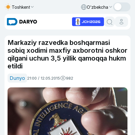
Toshkent
O‘zbekcha
Markaziy razvedka boshqarmasi
sobiq xodimi maxfiy axborotni oshkor
qilgani uchun 3,5 yillik qamoqqa hukm
etildi
Dunyo
21:00 / 12.05.2015
982