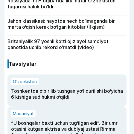
Rossiyada YTH oqibatida ikki nafar O‘zbekiston
fuqarosi halok bo‘ldi
Jahon klassikasi: hayotda hech bo‘lmaganda bir
marta o‘qish kerak bo‘lgan kitoblar (II qism)
Britaniyalik 97 yoshli ko‘zi ojiz ayol samolyot
qanotida uchib rekord o‘rnatdi (video)
Tavsiyalar
O‘zbekiston
Toshkentda o‘pirilib tushgan yo‘l qurilishi bo‘yicha
6 kishiga sud hukmi o‘qildi
Madaniyat
“U boshqalar baxti uchun tug‘ilgan edi”. Bir umr
otasini kutgan aktrisa va dublyaj ustasi Rimma