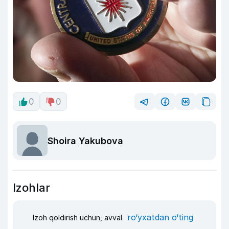
0
0
Shoira Yakubova
Izohlar
ro‘yxatdan o‘ting
Izoh qoldirish uchun, avval