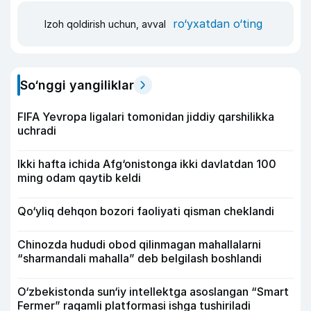
ro‘yxatdan o‘ting
Izoh qoldirish uchun, avval
So‘nggi yangiliklar
FIFA Yevropa ligalari tomonidan jiddiy qarshilikka
uchradi
Ikki hafta ichida Afg‘onistonga ikki davlatdan 100
ming odam qaytib keldi
Qo‘yliq dehqon bozori faoliyati qisman cheklandi
Chinozda hududi obod qilinmagan mahallalarni
“sharmandali mahalla” deb belgilash boshlandi
O‘zbekistonda sun‘iy intellektga asoslangan “Smart
Fermer” raqamli platformasi ishga tushiriladi