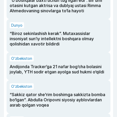
“U boshqalar baxti uchun tug‘ilgan edi”. Bir umr
otasini kutgan aktrisa va dublyaj ustasi Rimma
Ahmedovaning sinovlarga to‘la hayoti
Dunyo
“Biroz sekinlashish kerak”. Mutaxassislar
insoniyat sun’iy intellektni boshqara olmay
qolishidan xavotir bildirdi
O‘zbekiston
Andijonda Tracker’ga 21 nafar bog‘cha bolasini
joylab, YTH sodir etgan ayolga sud hukmi o‘qildi
O‘zbekiston
“Sakkiz qator she’rim boshimga sakkizta bomba
bo‘lgan”. Abdulla Oripovni siyosiy ayblovlardan
asrab qolgan voqea