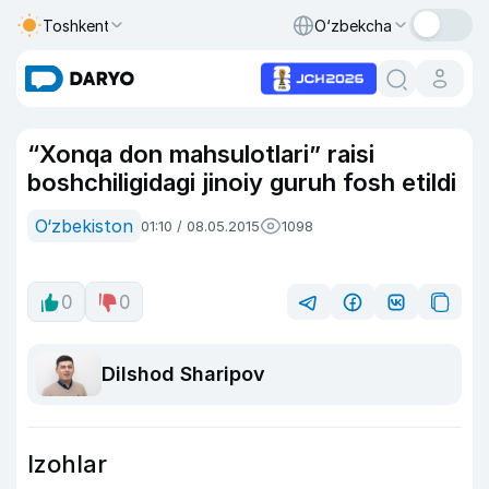
Toshkent
O‘zbekcha
“Xonqa don mahsulotlari” raisi
boshchiligidagi jinoiy guruh fosh etildi
O‘zbekiston
01:10 / 08.05.2015
1098
0
0
Dilshod Sharipov
Izohlar