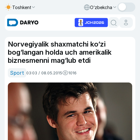
Toshkent
O‘zbekcha
Norvegiyalik shaxmatchi ko‘zi
bog‘langan holda uch amerikalik
biznesmenni mag‘lub etdi
Sport
03:03 / 08.05.2015
1016