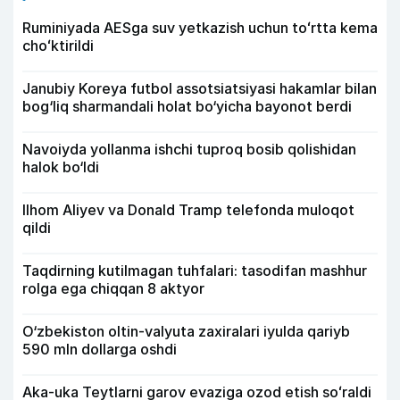
Ruminiyada AESga suv yetkazish uchun toʻrtta kema
choʻktirildi
Janubiy Koreya futbol assotsiatsiyasi hakamlar bilan
bog‘liq sharmandali holat bo‘yicha bayonot berdi
Navoiyda yollanma ishchi tuproq bosib qolishidan
halok bo‘ldi
Ilhom Aliyev va Donald Tramp telefonda muloqot
qildi
Taqdirning kutilmagan tuhfalari: tasodifan mashhur
rolga ega chiqqan 8 aktyor
O‘zbekiston oltin-valyuta zaxiralari iyulda qariyb
590 mln dollarga oshdi
Aka-uka Teytlarni garov evaziga ozod etish soʻraldi