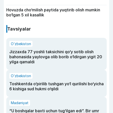
Hovuzda cho‘milish paytida yuqtirib olish mumkin
bo‘lgan 5 xil kasallik
Tavsiyalar
O‘zbekiston
Jizzaxda 77 yoshli taksichini qo‘y sotib olish
bahonasida yaylovga olib borib o‘ldirgan yigit 20
yilga qamaldi
O‘zbekiston
Toshkentda o‘pirilib tushgan yo‘l qurilishi bo‘yicha
6 kishiga sud hukmi o‘qildi
Madaniyat
“U boshqalar baxti uchun tug‘ilgan edi”. Bir umr