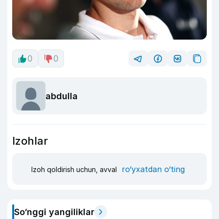
0
0
abdulla
Izohlar
ro‘yxatdan o‘ting
Izoh qoldirish uchun, avval
So‘nggi yangiliklar