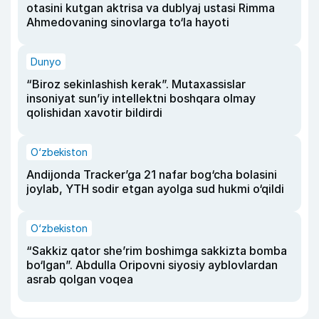
otasini kutgan aktrisa va dublyaj ustasi Rimma
Ahmedovaning sinovlarga to‘la hayoti
Dunyo
“Biroz sekinlashish kerak”. Mutaxassislar
insoniyat sun’iy intellektni boshqara olmay
qolishidan xavotir bildirdi
O‘zbekiston
Andijonda Tracker’ga 21 nafar bog‘cha bolasini
joylab, YTH sodir etgan ayolga sud hukmi o‘qildi
O‘zbekiston
“Sakkiz qator she’rim boshimga sakkizta bomba
bo‘lgan”. Abdulla Oripovni siyosiy ayblovlardan
asrab qolgan voqea