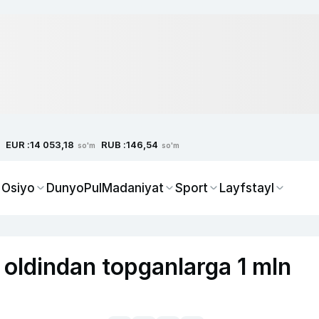
EUR :
RUB :
14 053,18
146,54
so'm
so'm
 Osiyo
Dunyo
Pul
Madaniyat
Sport
Layfstayl
 oldindan topganlarga 1 mln