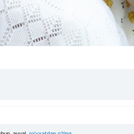
uchun, avval
ro‘yxatdan o‘ting