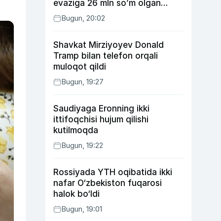
evaziga 26 mln so’m olgan
shaxs ushlandi
Bugun, 20:02
Shavkat Mirziyoyev Donald
Tramp bilan telefon orqali
muloqot qildi
Bugun, 19:27
Saudiyaga Eronning ikki
ittifoqchisi hujum qilishi
kutilmoqda
Bugun, 19:22
Rossiyada YTH oqibatida ikki
nafar O‘zbekiston fuqarosi
halok bo‘ldi
Bugun, 19:01