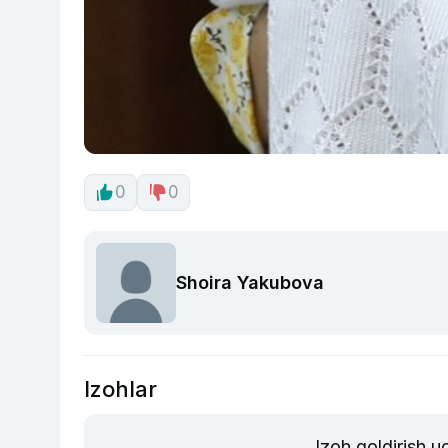
0
0
Shoira Yakubova
Izohlar
Izoh qoldirish 