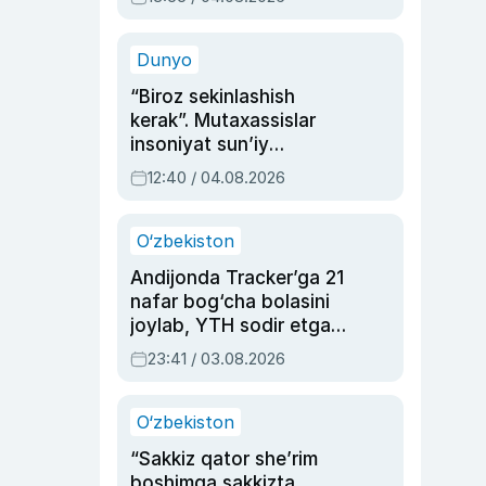
Ahmedovaning
sinovlarga to‘la hayoti
Dunyo
“Biroz sekinlashish
kerak”. Mutaxassislar
insoniyat sun’iy
intellektni boshqara
12:40 / 04.08.2026
olmay qolishidan xavotir
bildirdi
O‘zbekiston
Andijonda Tracker’ga 21
nafar bog‘cha bolasini
joylab, YTH sodir etgan
ayolga sud hukmi o‘qildi
23:41 / 03.08.2026
O‘zbekiston
“Sakkiz qator she’rim
boshimga sakkizta