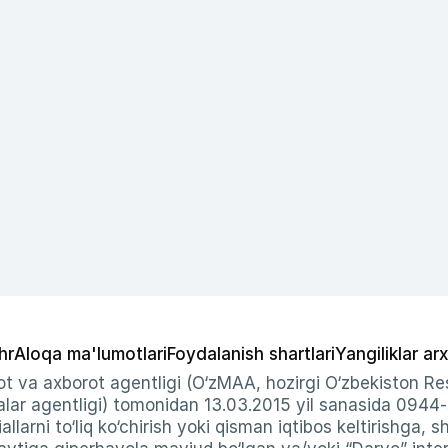
hr
Aloqa ma'lumotlari
Foydalanish shartlari
Yangiliklar arx
t va axborot agentligi (O‘zMAA, hozirgi O‘zbekiston Res
ar agentligi) tomonidan 13.03.2015 yil sanasida 0944
allarni to‘liq ko‘chirish yoki qisman iqtibos keltirishga, 