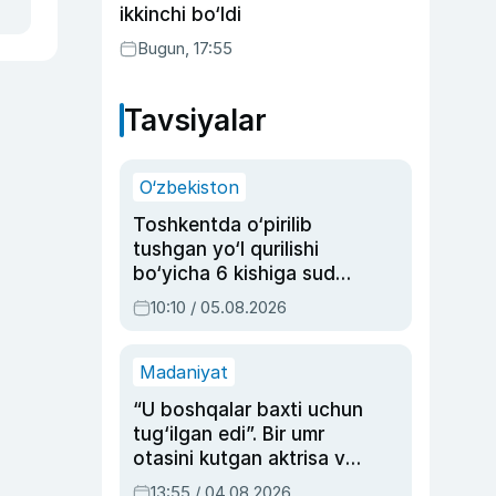
ikkinchi bo‘ldi
Bugun, 17:55
Tavsiyalar
O‘zbekiston
Toshkentda o‘pirilib
tushgan yo‘l qurilishi
bo‘yicha 6 kishiga sud
hukmi o‘qildi
10:10 / 05.08.2026
Madaniyat
“U boshqalar baxti uchun
tug‘ilgan edi”. Bir umr
otasini kutgan aktrisa va
dublyaj ustasi Rimma
13:55 / 04.08.2026