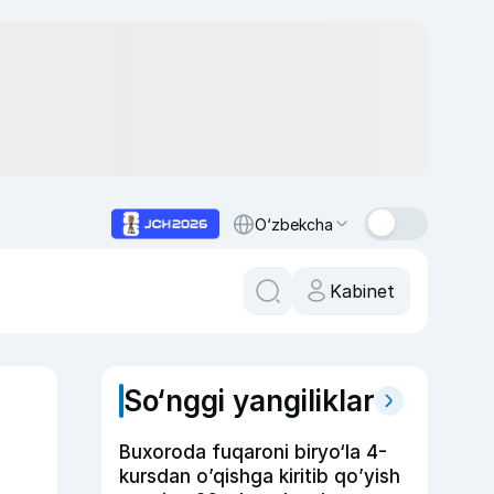
O‘zbekcha
Kabinet
So‘nggi yangiliklar
Buxoroda fuqaroni biryo‘la 4-
kursdan o’qishga kiritib qo’yish