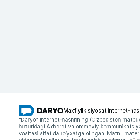
Maxfiylik siyosati
Internet-nas
“Daryo” internet-nashrining (O‘zbekiston matbuo
huzuridagi Axborot va ommaviy kommunikatsiyal
vositasi sifatida ro‘yxatga olingan. Matnli materi