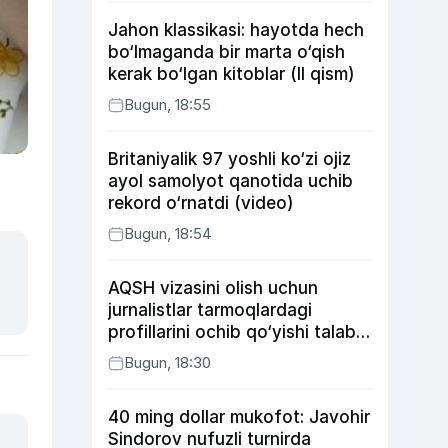
Jahon klassikasi: hayotda hech
bo‘lmaganda bir marta o‘qish
kerak bo‘lgan kitoblar (II qism)
Bugun, 18:55
Britaniyalik 97 yoshli ko‘zi ojiz
ayol samolyot qanotida uchib
rekord o‘rnatdi (video)
Bugun, 18:54
AQSH vizasini olish uchun
jurnalistlar tarmoqlardagi
profillarini ochib qo‘yishi talab
etilishi mumkin
Bugun, 18:30
40 ming dollar mukofot: Javohir
Sindorov nufuzli turnirda