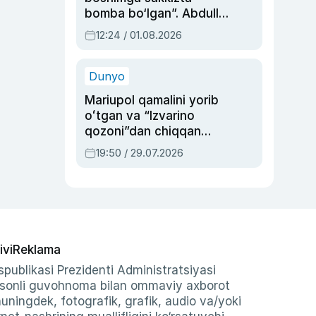
bomba bo‘lgan”. Abdulla
Oripovni siyosiy
12:24 / 01.08.2026
ayblovlardan asrab
qolgan voqea
Dunyo
Mariupol qamalini yorib
oʻtgan va “Izvarino
qozoni”dan chiqqan
qahramon — Ukraina
19:50 / 29.07.2026
armiyasi bosh
qoʻmondoni Drapatiy
haqida
ivi
Reklama
publikasi Prezidenti Administratsiyasi
-sonli guvohnoma bilan ommaviy axborot
shuningdek, fotografik, grafik, audio va/yoki