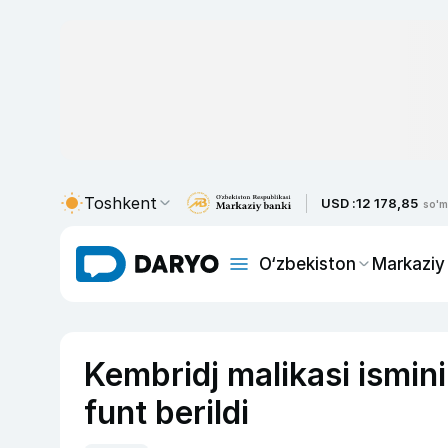
Toshkent
USD :
12 178,85
so'm
O‘zbekiston
Markaziy
Kembridj malikasi ismini
funt berildi