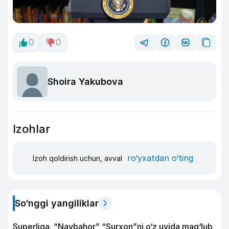
0
0
Shoira Yakubova
Izohlar
ro‘yxatdan o‘ting
Izoh qoldirish uchun, avval
So‘nggi yangiliklar
Superliga. “Navbahor” “Surxon”ni o‘z uyida mag‘lub