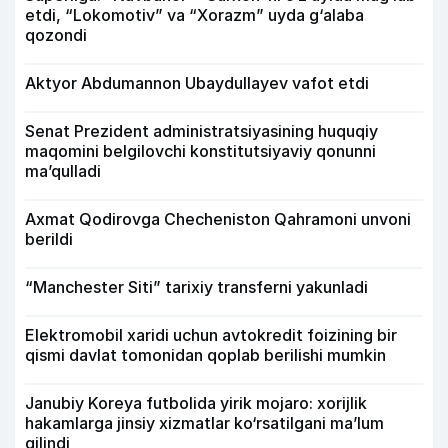
etdi, “Lokomotiv” va “Xorazm” uyda g‘alaba
qozondi
Aktyor Abdu­mannon Ubaydullayev vafot etdi
Senat Prezident administratsiyasining huquqiy
maqomini belgilovchi konstitutsiyaviy qonunni
ma’qulladi
Axmat Qodirovga Checheniston Qahramoni unvoni
berildi
“Manchester Siti” tarixiy transferni yakunladi
Elektromobil xaridi uchun avtokredit foizining bir
qismi davlat tomonidan qoplab berilishi mumkin
Janubiy Koreya futbolida yirik mojaro: xorijlik
hakamlarga jinsiy xizmatlar ko‘rsatilgani ma’lum
qilindi