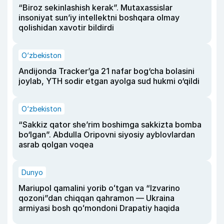
“Biroz sekinlashish kerak”. Mutaxassislar
insoniyat sun’iy intellektni boshqara olmay
qolishidan xavotir bildirdi
O‘zbekiston
Andijonda Tracker’ga 21 nafar bog‘cha bolasini
joylab, YTH sodir etgan ayolga sud hukmi o‘qildi
O‘zbekiston
“Sakkiz qator she’rim boshimga sakkizta bomba
bo‘lgan”. Abdulla Oripovni siyosiy ayblovlardan
asrab qolgan voqea
Dunyo
Mariupol qamalini yorib oʻtgan va “Izvarino
qozoni”dan chiqqan qahramon — Ukraina
armiyasi bosh qoʻmondoni Drapatiy haqida