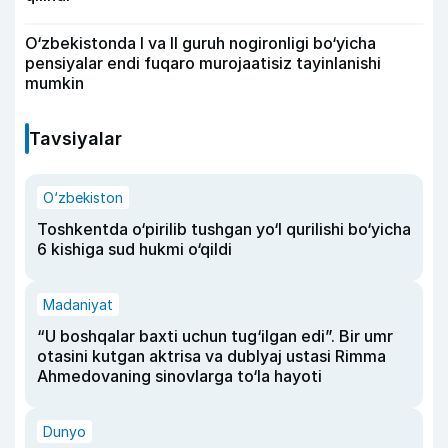
O‘zbekistonda I va II guruh nogironligi bo‘yicha
pensiyalar endi fuqaro murojaatisiz tayinlanishi
mumkin
Tavsiyalar
O‘zbekiston
Toshkentda o‘pirilib tushgan yo‘l qurilishi bo‘yicha
6 kishiga sud hukmi o‘qildi
Madaniyat
“U boshqalar baxti uchun tug‘ilgan edi”. Bir umr
otasini kutgan aktrisa va dublyaj ustasi Rimma
Ahmedovaning sinovlarga to‘la hayoti
Dunyo