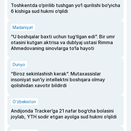
Toshkentda o‘pirilib tushgan yo‘l qurilishi bo‘yicha
6 kishiga sud hukmi o‘qildi
Madaniyat
“U boshqalar baxti uchun tug‘ilgan edi”. Bir umr
otasini kutgan aktrisa va dublyaj ustasi Rimma
Ahmedovaning sinovlarga to‘la hayoti
Dunyo
“Biroz sekinlashish kerak”. Mutaxassislar
insoniyat sun’iy intellektni boshqara olmay
qolishidan xavotir bildirdi
O‘zbekiston
Andijonda Tracker’ga 21 nafar bog‘cha bolasini
joylab, YTH sodir etgan ayolga sud hukmi o‘qildi