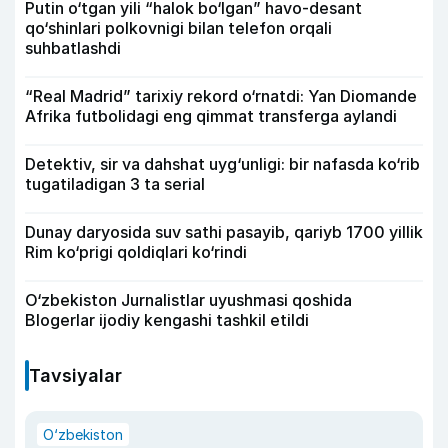
Putin o‘tgan yili “halok bo‘lgan” havo-desant
qo‘shinlari polkovnigi bilan telefon orqali
suhbatlashdi
“Real Madrid” tarixiy rekord o‘rnatdi: Yan Diomande
Afrika futbolidagi eng qimmat transferga aylandi
Detektiv, sir va dahshat uyg‘unligi: bir nafasda ko‘rib
tugatiladigan 3 ta serial
Dunay daryosida suv sathi pasayib, qariyb 1700 yillik
Rim ko‘prigi qoldiqlari ko‘rindi
O‘zbekiston Jurnalistlar uyushmasi qoshida
Blogerlar ijodiy kengashi tashkil etildi
Tavsiyalar
O‘zbekiston