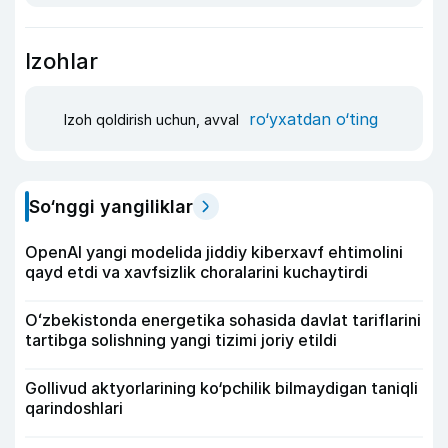
Izohlar
ro‘yxatdan o‘ting
Izoh qoldirish uchun, avval
So‘nggi yangiliklar
OpenAI yangi modelida jiddiy kiberxavf ehtimolini
qayd etdi va xavfsizlik choralarini kuchaytirdi
Oʻzbekistonda energetika sohasida davlat tariflarini
tartibga solishning yangi tizimi joriy etildi
Gollivud aktyorlarining ko‘pchilik bilmaydigan taniqli
qarindoshlari