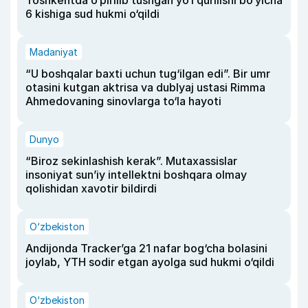
Toshkentda o‘pirilib tushgan yo‘l qurilishi bo‘yicha
6 kishiga sud hukmi o‘qildi
Madaniyat
“U boshqalar baxti uchun tug‘ilgan edi”. Bir umr
otasini kutgan aktrisa va dublyaj ustasi Rimma
Ahmedovaning sinovlarga to‘la hayoti
Dunyo
“Biroz sekinlashish kerak”. Mutaxassislar
insoniyat sun’iy intellektni boshqara olmay
qolishidan xavotir bildirdi
O‘zbekiston
Andijonda Tracker’ga 21 nafar bog‘cha bolasini
joylab, YTH sodir etgan ayolga sud hukmi o‘qildi
O‘zbekiston