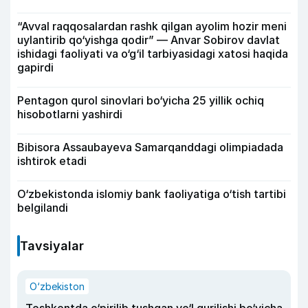
“Avval raqqosalardan rashk qilgan ayolim hozir meni
uylantirib qo‘yishga qodir” — Anvar Sobirov davlat
ishidagi faoliyati va o‘g‘il tarbiyasidagi xatosi haqida
gapirdi
Pentagon qurol sinovlari bo‘yicha 25 yillik ochiq
hisobotlarni yashirdi
Bibisora Assaubayeva Samarqanddagi olimpiadada
ishtirok etadi
O‘zbekistonda islomiy bank faoliyatiga o‘tish tartibi
belgilandi
Tavsiyalar
O‘zbekiston