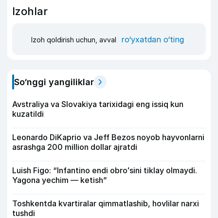
Izohlar
ro‘yxatdan o‘ting
Izoh qoldirish uchun, avval
So‘nggi yangiliklar
Avstraliya va Slovakiya tarixidagi eng issiq kun
kuzatildi
Leonardo DiKaprio va Jeff Bezos noyob hayvonlarni
asrashga 200 million dollar ajratdi
Luish Figo: “Infantino endi obroʻsini tiklay olmaydi.
Yagona yechim — ketish”
Toshkentda kvartiralar qimmatlashib, hovlilar narxi
tushdi