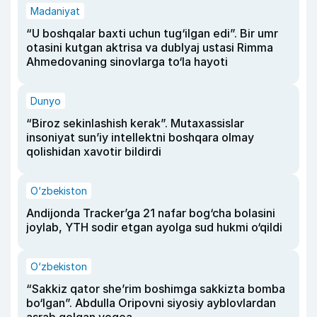
Madaniyat
“U boshqalar baxti uchun tug‘ilgan edi”. Bir umr
otasini kutgan aktrisa va dublyaj ustasi Rimma
Ahmedovaning sinovlarga to‘la hayoti
Dunyo
“Biroz sekinlashish kerak”. Mutaxassislar
insoniyat sun’iy intellektni boshqara olmay
qolishidan xavotir bildirdi
O‘zbekiston
Andijonda Tracker’ga 21 nafar bog‘cha bolasini
joylab, YTH sodir etgan ayolga sud hukmi o‘qildi
O‘zbekiston
“Sakkiz qator she’rim boshimga sakkizta bomba
bo‘lgan”. Abdulla Oripovni siyosiy ayblovlardan