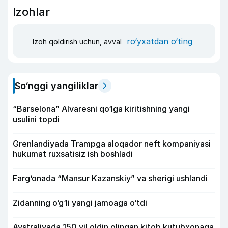
Izohlar
ro‘yxatdan o‘ting
Izoh qoldirish uchun, avval
So‘nggi yangiliklar
“Barselona” Alvaresni qo‘lga kiritishning yangi
usulini topdi
Grenlandiyada Trampga aloqador neft kompaniyasi
hukumat ruxsatisiz ish boshladi
Farg‘onada “Mansur Kazanskiy” va sherigi ushlandi
Zidanning o‘g‘li yangi jamoaga o‘tdi
Avstraliyada 150 yil oldin olingan kitob kutubxonaga