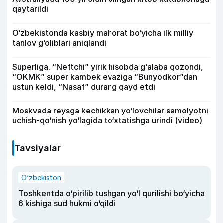
qaytarildi
O‘zbekistonda kasbiy mahorat bo‘yicha ilk milliy
tanlov g‘oliblari aniqlandi
Superliga. “Neftchi” yirik hisobda g‘alaba qozondi,
“OKMK” super kambek evaziga “Bunyodkor”dan
ustun keldi, “Nasaf” durang qayd etdi
Moskvada reysga kechikkan yo‘lovchilar samolyotni
uchish-qo‘nish yo‘lagida to‘xtatishga urindi (video)
Tavsiyalar
O‘zbekiston
Toshkentda o‘pirilib tushgan yo‘l qurilishi bo‘yicha
6 kishiga sud hukmi o‘qildi