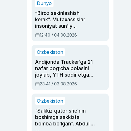
Dunyo
“Biroz sekinlashish
kerak”. Mutaxassislar
insoniyat sun’iy
intellektni boshqara
12:40 / 04.08.2026
olmay qolishidan xavotir
bildirdi
O‘zbekiston
Andijonda Tracker’ga 21
nafar bog‘cha bolasini
joylab, YTH sodir etgan
ayolga sud hukmi o‘qildi
23:41 / 03.08.2026
O‘zbekiston
“Sakkiz qator she’rim
boshimga sakkizta
bomba bo‘lgan”. Abdulla
Oripovni siyosiy