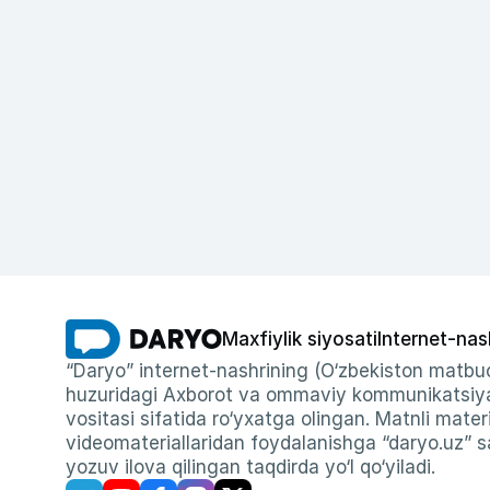
Maxfiylik siyosati
Internet-nas
“Daryo” internet-nashrining (O‘zbekiston matbuo
huzuridagi Axborot va ommaviy kommunikatsiyal
vositasi sifatida ro‘yxatga olingan. Matnli materi
videomateriallaridan foydalanishga “daryo.uz” sa
yozuv ilova qilingan taqdirda yo‘l qo‘yiladi.