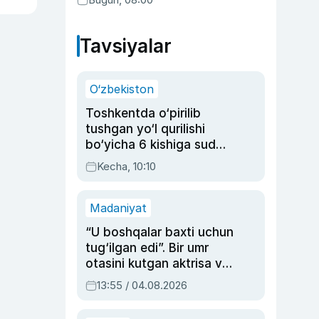
Tavsiyalar
O‘zbekiston
Toshkentda o‘pirilib
tushgan yo‘l qurilishi
bo‘yicha 6 kishiga sud
hukmi o‘qildi
Kecha, 10:10
Madaniyat
“U boshqalar baxti uchun
tug‘ilgan edi”. Bir umr
otasini kutgan aktrisa va
dublyaj ustasi Rimma
13:55 / 04.08.2026
Ahmedovaning
sinovlarga to‘la hayoti