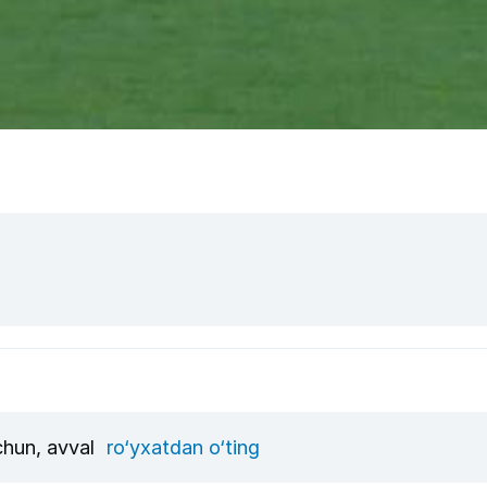
uchun, avval
ro‘yxatdan o‘ting