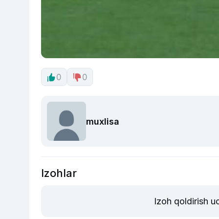
0
0
muxlisa
Izohlar
Izoh qoldirish 