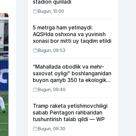
stadion quriladi
Bugun, 10:00
5 metrga ham yetmaydi:
AQSHda oshxona va yuvinish
xonasi bor mitti uy taqdim etildi
Bugun, 09:53
“Mahallada obodlik va mehr-
saxovat oyligi” boshlanganidan
buyon qariyb 350 ta ekologik
huquqbuzarlik aniqlandi
Bugun, 09:40
Tramp raketa yetishmovchiligi
sabab Pentagon rahbaridan
tushuntirish talab qildi — WP
Bugun, 09:30