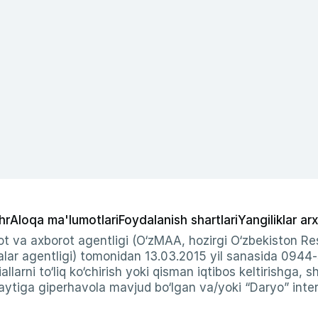
hr
Aloqa ma'lumotlari
Foydalanish shartlari
Yangiliklar arx
t va axborot agentligi (O‘zMAA, hozirgi O‘zbekiston Res
ar agentligi) tomonidan 13.03.2015 yil sanasida 0944
allarni to‘liq ko‘chirish yoki qisman iqtibos keltirishga, 
ytiga giperhavola mavjud bo‘lgan va/yoki “Daryo” intern