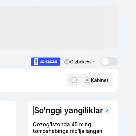
O‘zbekcha
Kabinet
So‘nggi yangiliklar
Qozog‘istonda 45 ming
tomoshabinga mo‘ljallangan