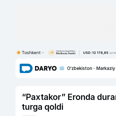
Toshkent
USD :
12 178,85
so'm
O‘zbekiston
Markaziy
“Paxtakor” Eronda duran
turga qoldi