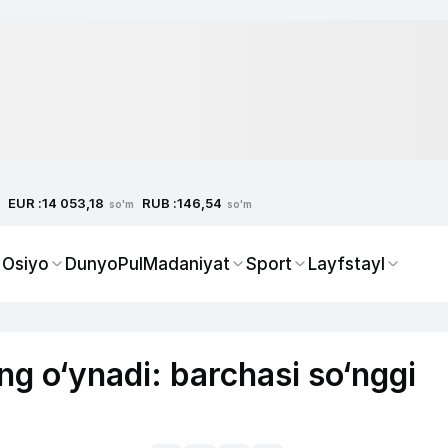
EUR :
RUB :
14 053,18
146,54
so'm
so'm
 Osiyo
Dunyo
Pul
Madaniyat
Sport
Layfstayl
g o‘ynadi: barchasi so‘nggi