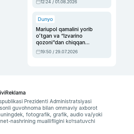
12:24 / 01.08.2026
ayblovlardan asrab
qolgan voqea
Dunyo
Mariupol qamalini yorib
oʻtgan va “Izvarino
qozoni”dan chiqqan
qahramon — Ukraina
19:50 / 29.07.2026
armiyasi bosh
qoʻmondoni Drapatiy
haqida
ivi
Reklama
publikasi Prezidenti Administratsiyasi
-sonli guvohnoma bilan ommaviy axborot
shuningdek, fotografik, grafik, audio va/yoki
et-nashrining muallifligini ko‘rsatuvchi