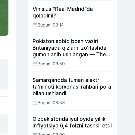
Vinisius “Real Madrid”da
qoladimi?
Bugun, 09:14
Pokiston sobiq bosh vaziri
Britaniyada qizlarni zo‘rlashda
gumonlanib ushlangan — The
Guardian
Bugun, 08:59
Samarqandda tuman elektr
ta’minoti korxonasi rahbari pora
bilan ushlandi
Bugun, 08:53
O‘zbekistonda iyul oyida yillik
inflyatsiya 6,4 foizni tashkil etdi
Bugun, 08:00