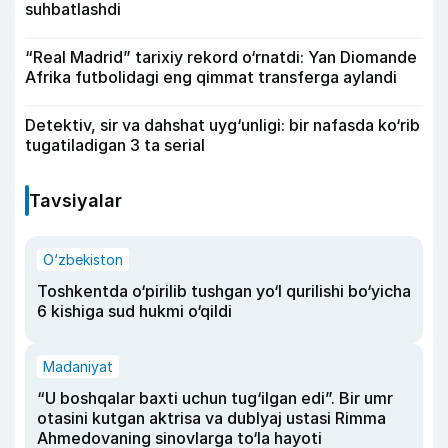
suhbatlashdi
“Real Madrid” tarixiy rekord o‘rnatdi: Yan Diomande
Afrika futbolidagi eng qimmat transferga aylandi
Detektiv, sir va dahshat uyg‘unligi: bir nafasda ko‘rib
tugatiladigan 3 ta serial
Tavsiyalar
O‘zbekiston
Toshkentda o‘pirilib tushgan yo‘l qurilishi bo‘yicha
6 kishiga sud hukmi o‘qildi
Madaniyat
“U boshqalar baxti uchun tug‘ilgan edi”. Bir umr
otasini kutgan aktrisa va dublyaj ustasi Rimma
Ahmedovaning sinovlarga to‘la hayoti