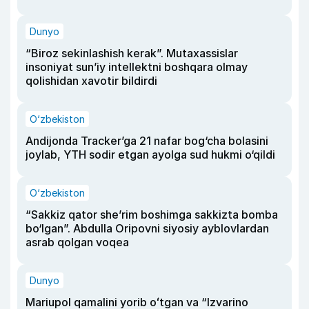
Dunyo
“Biroz sekinlashish kerak”. Mutaxassislar
insoniyat sun’iy intellektni boshqara olmay
qolishidan xavotir bildirdi
O‘zbekiston
Andijonda Tracker’ga 21 nafar bog‘cha bolasini
joylab, YTH sodir etgan ayolga sud hukmi o‘qildi
O‘zbekiston
“Sakkiz qator she’rim boshimga sakkizta bomba
bo‘lgan”. Abdulla Oripovni siyosiy ayblovlardan
asrab qolgan voqea
Dunyo
Mariupol qamalini yorib oʻtgan va “Izvarino