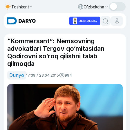
Toshkent
O‘zbekcha
“Kommersant”: Nemsovning
advokatlari Tergov qo‘mitasidan
Qodirovni so‘roq qilishni talab
qilmoqda
Dunyo
17:39 / 23.04.2015
994