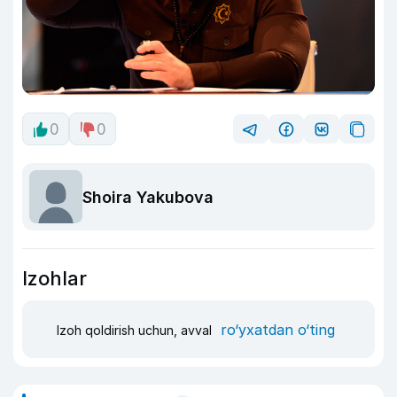
0
0
Shoira Yakubova
Izohlar
ro‘yxatdan o‘ting
Izoh qoldirish uchun, avval