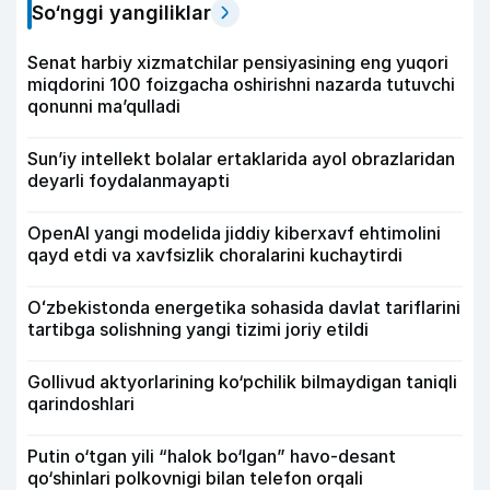
So‘nggi yangiliklar
Senat harbiy xizmatchilar pensiyasining eng yuqori
miqdorini 100 foizgacha oshirishni nazarda tutuvchi
qonunni ma’qulladi
Sun’iy intellekt bolalar ertaklarida ayol obrazlaridan
deyarli foydalanmayapti
OpenAI yangi modelida jiddiy kiberxavf ehtimolini
qayd etdi va xavfsizlik choralarini kuchaytirdi
Oʻzbekistonda energetika sohasida davlat tariflarini
tartibga solishning yangi tizimi joriy etildi
Gollivud aktyorlarining ko‘pchilik bilmaydigan taniqli
qarindoshlari
Putin o‘tgan yili “halok bo‘lgan” havo-desant
qo‘shinlari polkovnigi bilan telefon orqali