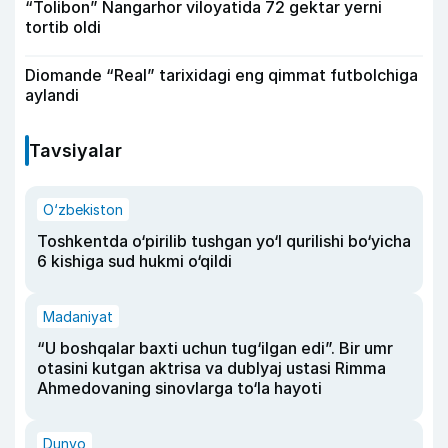
“Tolibon” Nangarhor viloyatida 72 gektar yerni
tortib oldi
Diomande “Real” tarixidagi eng qimmat futbolchiga
aylandi
Tavsiyalar
O‘zbekiston
Toshkentda o‘pirilib tushgan yo‘l qurilishi bo‘yicha
6 kishiga sud hukmi o‘qildi
Madaniyat
“U boshqalar baxti uchun tug‘ilgan edi”. Bir umr
otasini kutgan aktrisa va dublyaj ustasi Rimma
Ahmedovaning sinovlarga to‘la hayoti
Dunyo