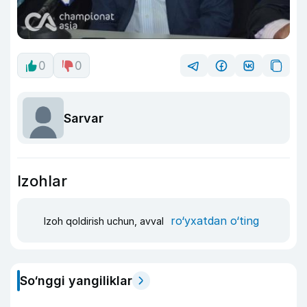
0
0
Sarvar
Izohlar
ro‘yxatdan o‘ting
Izoh qoldirish uchun, avval
So‘nggi yangiliklar