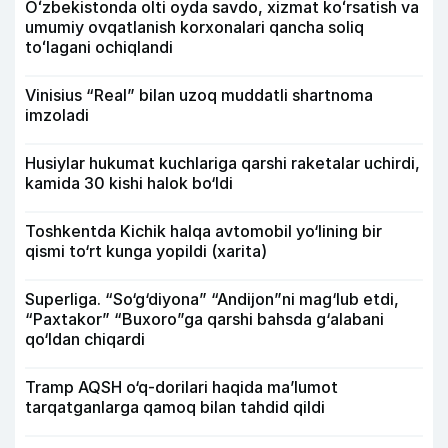
Oʻzbekistonda olti oyda savdo, xizmat koʻrsatish va
umumiy ovqatlanish korxonalari qancha soliq
toʻlagani ochiqlandi
Vinisius “Real” bilan uzoq muddatli shartnoma
imzoladi
Husiylar hukumat kuchlariga qarshi raketalar uchirdi,
kamida 30 kishi halok bo‘ldi
Toshkentda Kichik halqa avtomobil yo‘lining bir
qismi to‘rt kunga yopildi (xarita)
Superliga. “So‘g‘diyona” “Andijon”ni mag‘lub etdi,
“Paxtakor” “Buxoro”ga qarshi bahsda g‘alabani
qo‘ldan chiqardi
Tramp AQSH o‘q-dorilari haqida ma’lumot
tarqatganlarga qamoq bilan tahdid qildi