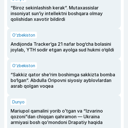
“Biroz sekinlashish kerak”. Mutaxassislar
insoniyat sun’iy intellektni boshqara olmay
qolishidan xavotir bildirdi
O‘zbekiston
Andijonda Tracker’ga 21 nafar bog‘cha bolasini
joylab, YTH sodir etgan ayolga sud hukmi o‘qildi
O‘zbekiston
“Sakkiz qator she’rim boshimga sakkizta bomba
bo‘lgan”. Abdulla Oripovni siyosiy ayblovlardan
asrab qolgan voqea
Dunyo
Mariupol qamalini yorib oʻtgan va “Izvarino
qozoni”dan chiqqan qahramon — Ukraina
armiyasi bosh qoʻmondoni Drapatiy haqida