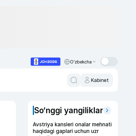
O‘zbekcha
Kabinet
So‘nggi yangiliklar
Avstriya kansleri onalar mehnati
haqidagi gaplari uchun uzr