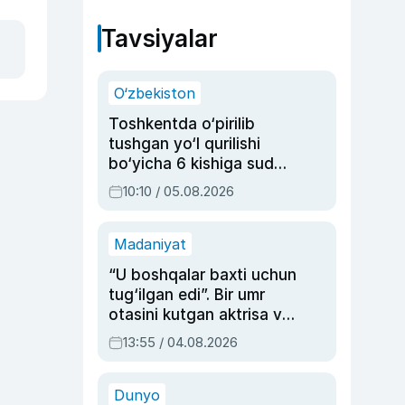
Tavsiyalar
O‘zbekiston
Toshkentda o‘pirilib
tushgan yo‘l qurilishi
bo‘yicha 6 kishiga sud
hukmi o‘qildi
10:10 / 05.08.2026
Madaniyat
“U boshqalar baxti uchun
tug‘ilgan edi”. Bir umr
otasini kutgan aktrisa va
dublyaj ustasi Rimma
13:55 / 04.08.2026
Ahmedovaning
sinovlarga to‘la hayoti
Dunyo