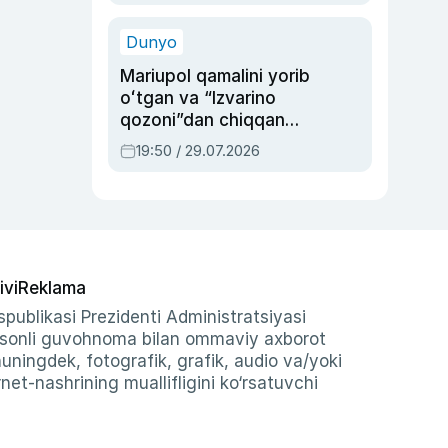
qolgan voqea
Dunyo
Mariupol qamalini yorib
oʻtgan va “Izvarino
qozoni”dan chiqqan
qahramon — Ukraina
19:50 / 29.07.2026
armiyasi bosh
qoʻmondoni Drapatiy
haqida
ivi
Reklama
publikasi Prezidenti Administratsiyasi
-sonli guvohnoma bilan ommaviy axborot
shuningdek, fotografik, grafik, audio va/yoki
et-nashrining muallifligini ko‘rsatuvchi