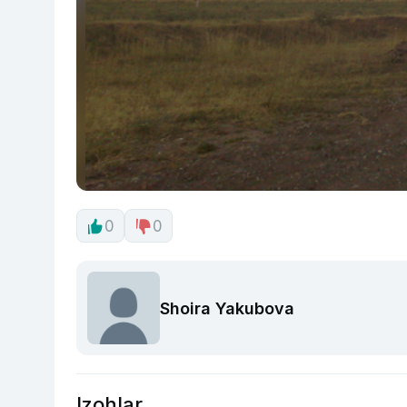
0
0
Shoira Yakubova
Izohlar