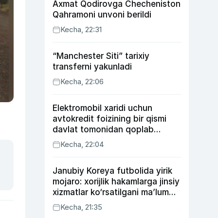
Axmat Qodirovga Checheniston
Qahramoni unvoni berildi
Kecha, 22:31
“Manchester Siti” tarixiy
transferni yakunladi
Kecha, 22:06
Elektromobil xaridi uchun
avtokredit foizining bir qismi
davlat tomonidan qoplab
berilishi mumkin
Kecha, 22:04
Janubiy Koreya futbolida yirik
mojaro: xorijlik hakamlarga jinsiy
xizmatlar ko‘rsatilgani ma’lum
qilindi
Kecha, 21:35