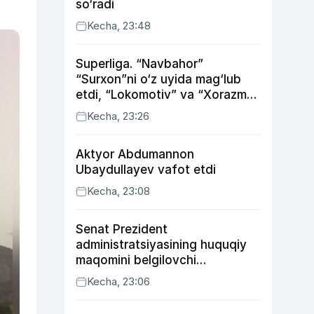
so‘radi
Kecha, 23:48
Superliga. “Navbahor”
“Surxon”ni o‘z uyida mag‘lub
etdi, “Lokomotiv” va “Xorazm”
uyda g‘alaba qozondi
Kecha, 23:26
Aktyor Abdu­mannon
Ubaydullayev vafot etdi
Kecha, 23:08
Senat Prezident
administratsiyasining huquqiy
maqomini belgilovchi
konstitutsiyaviy qonunni
Kecha, 23:06
ma’qulladi