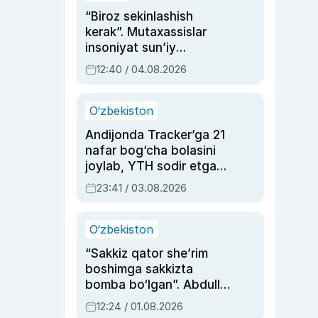
“Biroz sekinlashish
kerak”. Mutaxassislar
insoniyat sun’iy
intellektni boshqara
12:40 / 04.08.2026
olmay qolishidan xavotir
bildirdi
O‘zbekiston
Andijonda Tracker’ga 21
nafar bog‘cha bolasini
joylab, YTH sodir etgan
ayolga sud hukmi o‘qildi
23:41 / 03.08.2026
O‘zbekiston
“Sakkiz qator she’rim
boshimga sakkizta
bomba bo‘lgan”. Abdulla
Oripovni siyosiy
12:24 / 01.08.2026
ayblovlardan asrab