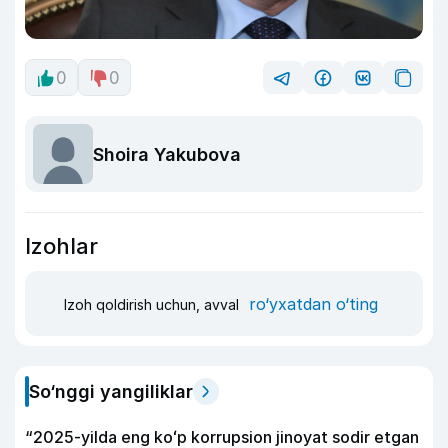
0
0
Shoira Yakubova
Izohlar
ro‘yxatdan o‘ting
Izoh qoldirish uchun, avval
So‘nggi yangiliklar
“2025-yilda eng koʻp korrupsion jinoyat sodir etgan