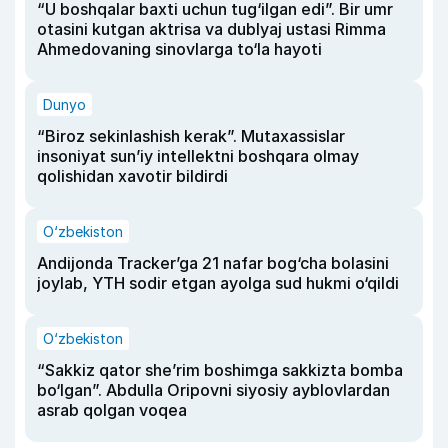
“U boshqalar baxti uchun tug‘ilgan edi”. Bir umr
otasini kutgan aktrisa va dublyaj ustasi Rimma
Ahmedovaning sinovlarga to‘la hayoti
Dunyo
“Biroz sekinlashish kerak”. Mutaxassislar
insoniyat sun’iy intellektni boshqara olmay
qolishidan xavotir bildirdi
O‘zbekiston
Andijonda Tracker’ga 21 nafar bog‘cha bolasini
joylab, YTH sodir etgan ayolga sud hukmi o‘qildi
O‘zbekiston
“Sakkiz qator she’rim boshimga sakkizta bomba
bo‘lgan”. Abdulla Oripovni siyosiy ayblovlardan
asrab qolgan voqea