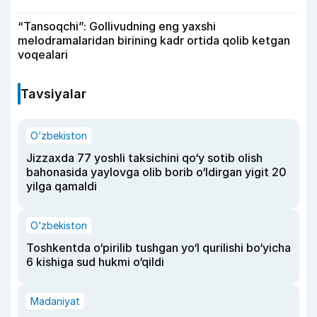
“Tansoqchi”: Gollivudning eng yaxshi
melodramalaridan birining kadr ortida qolib ketgan
voqealari
Tavsiyalar
O‘zbekiston
Jizzaxda 77 yoshli taksichini qo‘y sotib olish
bahonasida yaylovga olib borib o‘ldirgan yigit 20
yilga qamaldi
O‘zbekiston
Toshkentda o‘pirilib tushgan yo‘l qurilishi bo‘yicha
6 kishiga sud hukmi o‘qildi
Madaniyat