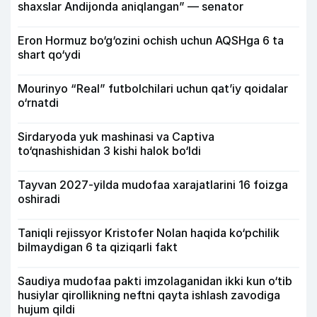
shaxslar Andijonda aniqlangan” — senator
Eron Hormuz bo‘g‘ozini ochish uchun AQSHga 6 ta
shart qo‘ydi
Mourinyo “Real” futbolchilari uchun qat’iy qoidalar
o‘rnatdi
Sirdaryoda yuk mashinasi va Captiva
to‘qnashishidan 3 kishi halok bo‘ldi
Tayvan 2027-yilda mudofaa xarajatlarini 16 foizga
oshiradi
Taniqli rejissyor Kristofer Nolan haqida ko‘pchilik
bilmaydigan 6 ta qiziqarli fakt
Saudiya mudofaa pakti imzolaganidan ikki kun o‘tib
husiylar qirollikning neftni qayta ishlash zavodiga
hujum qildi