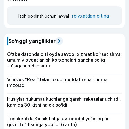
ro‘yxatdan o‘ting
Izoh qoldirish uchun, avval
So‘nggi yangiliklar
Oʻzbekistonda olti oyda savdo, xizmat koʻrsatish va
umumiy ovqatlanish korxonalari qancha soliq
toʻlagani ochiqlandi
Vinisius “Real” bilan uzoq muddatli shartnoma
imzoladi
Husiylar hukumat kuchlariga qarshi raketalar uchirdi,
kamida 30 kishi halok bo‘ldi
Toshkentda Kichik halqa avtomobil yo‘lining bir
qismi to‘rt kunga yopildi (xarita)