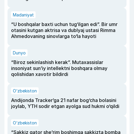
Madaniyat
“U boshqalar baxti uchun tug‘ilgan edi”. Bir umr
otasini kutgan aktrisa va dublyaj ustasi Rimma
Ahmedovaning sinovlarga to‘la hayoti
Dunyo
“Biroz sekinlashish kerak”. Mutaxassislar
insoniyat sun’iy intellektni boshqara olmay
qolishidan xavotir bildirdi
O‘zbekiston
Andijonda Tracker’ga 21 nafar bog‘cha bolasini
joylab, YTH sodir etgan ayolga sud hukmi o‘qildi
O‘zbekiston
“Sakkiz qator she’rim boshimga sakkizta bomba