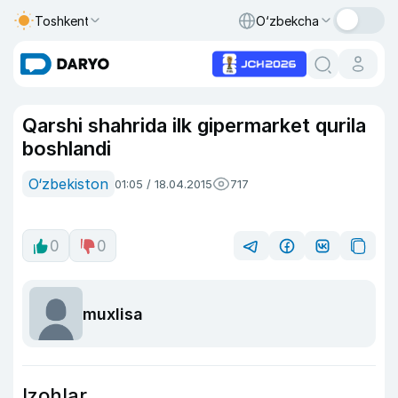
Toshkent
O‘zbekcha
Qarshi shahrida ilk gipermarket qurila
boshlandi
O‘zbekiston
01:05 / 18.04.2015
717
0
0
muxlisa
Izohlar