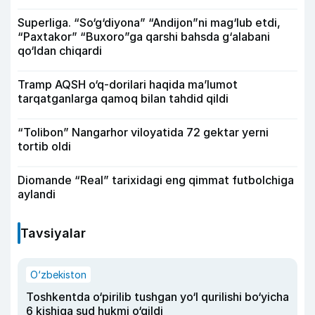
Superliga. “So‘g‘diyona” “Andijon”ni mag‘lub etdi,
“Paxtakor” “Buxoro”ga qarshi bahsda g‘alabani
qo‘ldan chiqardi
Tramp AQSH o‘q-dorilari haqida ma’lumot
tarqatganlarga qamoq bilan tahdid qildi
“Tolibon” Nangarhor viloyatida 72 gektar yerni
tortib oldi
Diomande “Real” tarixidagi eng qimmat futbolchiga
aylandi
Tavsiyalar
O‘zbekiston
Toshkentda o‘pirilib tushgan yo‘l qurilishi bo‘yicha
6 kishiga sud hukmi o‘qildi