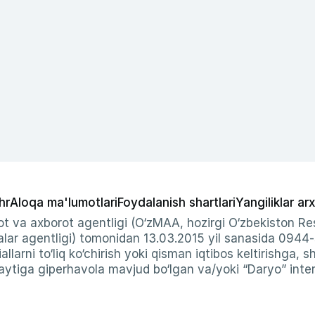
hr
Aloqa ma'lumotlari
Foydalanish shartlari
Yangiliklar arx
t va axborot agentligi (O‘zMAA, hozirgi O‘zbekiston Res
ar agentligi) tomonidan 13.03.2015 yil sanasida 0944
allarni to‘liq ko‘chirish yoki qisman iqtibos keltirishga, 
ytiga giperhavola mavjud bo‘lgan va/yoki “Daryo” intern