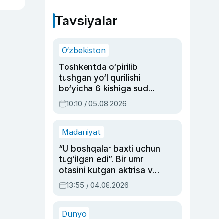
Tavsiyalar
O‘zbekiston
Toshkentda o‘pirilib
tushgan yo‘l qurilishi
bo‘yicha 6 kishiga sud
hukmi o‘qildi
10:10 / 05.08.2026
Madaniyat
“U boshqalar baxti uchun
tug‘ilgan edi”. Bir umr
otasini kutgan aktrisa va
dublyaj ustasi Rimma
13:55 / 04.08.2026
Ahmedovaning
sinovlarga to‘la hayoti
Dunyo