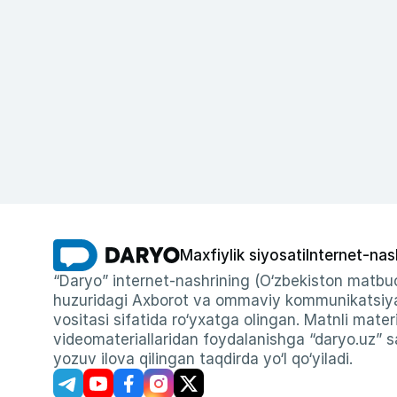
Maxfiylik siyosati
Internet-nas
“Daryo” internet-nashrining (O‘zbekiston matbuo
huzuridagi Axborot va ommaviy kommunikatsiyal
vositasi sifatida ro‘yxatga olingan. Matnli materi
videomateriallaridan foydalanishga “daryo.uz” sa
yozuv ilova qilingan taqdirda yo‘l qo‘yiladi.