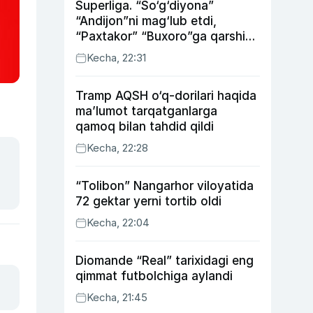
Superliga. “So‘g‘diyona”
“Andijon”ni mag‘lub etdi,
“Paxtakor” “Buxoro”ga qarshi
bahsda g‘alabani qo‘ldan
Kecha, 22:31
chiqardi
Tramp AQSH o‘q-dorilari haqida
ma’lumot tarqatganlarga
qamoq bilan tahdid qildi
Kecha, 22:28
“Tolibon” Nangarhor viloyatida
72 gektar yerni tortib oldi
Kecha, 22:04
Diomande “Real” tarixidagi eng
qimmat futbolchiga aylandi
Kecha, 21:45