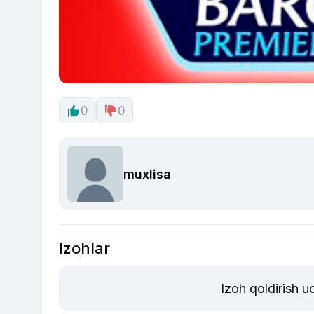
0
0
muxlisa
Izohlar
Izoh qoldirish 