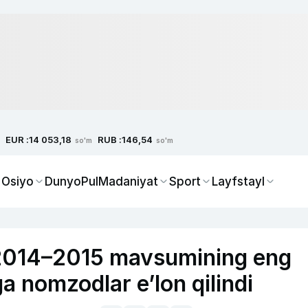
EUR :
RUB :
14 053,18
146,54
so'm
so'm
 Osiyo
Dunyo
Pul
Madaniyat
Sport
Layfstayl
 2014–2015 mavsumining eng
a nomzodlar e’lon qilindi