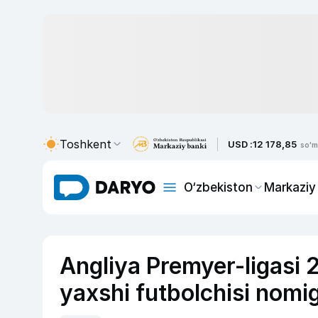
Toshkent
USD :
12 178,85
so'm
O‘zbekiston
Markaziy
Angliya Premyer-ligasi
yaxshi futbolchisi nomig