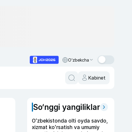
O‘zbekcha
Kabinet
So‘nggi yangiliklar
Oʻzbekistonda olti oyda savdo,
xizmat koʻrsatish va umumiy