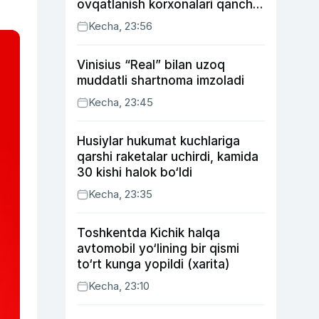
ovqatlanish korxonalari qancha
soliq toʻlagani ochiqlandi
Kecha, 23:56
Vinisius “Real” bilan uzoq
muddatli shartnoma imzoladi
Kecha, 23:45
Husiylar hukumat kuchlariga
qarshi raketalar uchirdi, kamida
30 kishi halok bo‘ldi
Kecha, 23:35
Toshkentda Kichik halqa
avtomobil yo‘lining bir qismi
to‘rt kunga yopildi (xarita)
Kecha, 23:10