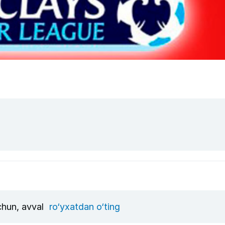
uchun, avval
ro‘yxatdan o‘ting