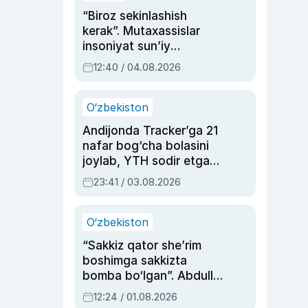
“Biroz sekinlashish
kerak”. Mutaxassislar
insoniyat sun’iy
intellektni boshqara
12:40 / 04.08.2026
olmay qolishidan xavotir
bildirdi
O‘zbekiston
Andijonda Tracker’ga 21
nafar bog‘cha bolasini
joylab, YTH sodir etgan
ayolga sud hukmi o‘qildi
23:41 / 03.08.2026
O‘zbekiston
“Sakkiz qator she’rim
boshimga sakkizta
bomba bo‘lgan”. Abdulla
Oripovni siyosiy
12:24 / 01.08.2026
ayblovlardan asrab