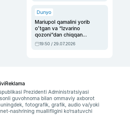
qolgan voqea
Dunyo
Mariupol qamalini yorib
oʻtgan va “Izvarino
qozoni”dan chiqqan
qahramon — Ukraina
19:50 / 29.07.2026
armiyasi bosh
qoʻmondoni Drapatiy
haqida
ivi
Reklama
publikasi Prezidenti Administratsiyasi
-sonli guvohnoma bilan ommaviy axborot
shuningdek, fotografik, grafik, audio va/yoki
et-nashrining muallifligini ko‘rsatuvchi