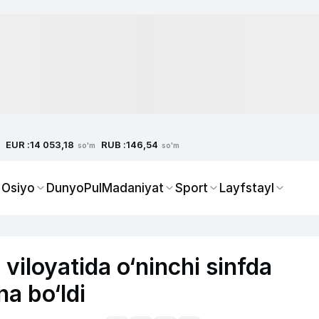
EUR :
RUB :
14 053,18
146,54
so'm
so'm
 Osiyo
Dunyo
Pul
Madaniyat
Sport
Layfstayl
viloyatida o‘ninchi sinfda
na bo‘ldi