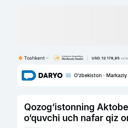
Toshkent
USD :
12 178,85
so'm
O‘zbekiston
Markaziy
Qozog‘istonning Aktobe 
o‘quvchi uch nafar qiz o