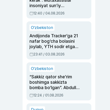
kerak”. Mutaxassislar
insoniyat sun’iy
intellektni boshqara
12:40 / 04.08.2026
olmay qolishidan xavotir
bildirdi
O‘zbekiston
Andijonda Tracker’ga 21
nafar bog‘cha bolasini
joylab, YTH sodir etgan
ayolga sud hukmi o‘qildi
23:41 / 03.08.2026
O‘zbekiston
“Sakkiz qator she’rim
boshimga sakkizta
bomba bo‘lgan”. Abdulla
Oripovni siyosiy
12:24 / 01.08.2026
ayblovlardan asrab
qolgan voqea
Dunyo