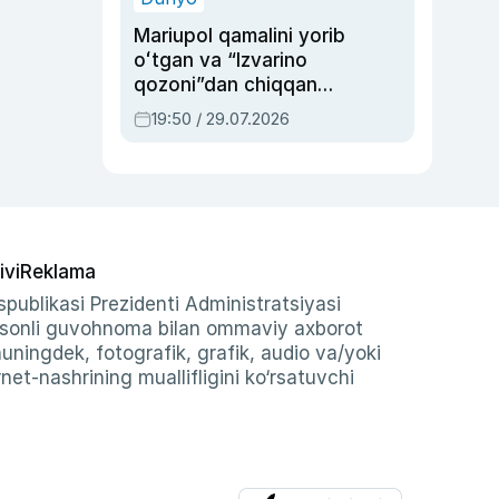
Mariupol qamalini yorib
oʻtgan va “Izvarino
qozoni”dan chiqqan
qahramon — Ukraina
19:50 / 29.07.2026
armiyasi bosh
qoʻmondoni Drapatiy
haqida
ivi
Reklama
publikasi Prezidenti Administratsiyasi
-sonli guvohnoma bilan ommaviy axborot
shuningdek, fotografik, grafik, audio va/yoki
et-nashrining muallifligini ko‘rsatuvchi