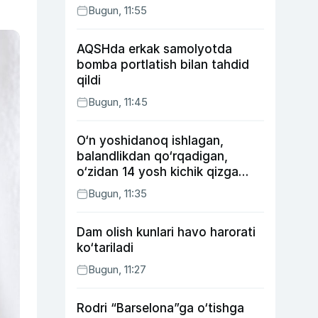
Bugun, 11:55
AQSHda erkak samolyotda
bomba portlatish bilan tahdid
qildi
Bugun, 11:45
O‘n yoshidanoq ishlagan,
balandlikdan qo‘rqadigan,
o‘zidan 14 yosh kichik qizga
uylangan Yorqinxo‘ja Umarov
Bugun, 11:35
34 yoshda
Dam olish kunlari havo harorati
ko‘tariladi
Bugun, 11:27
Rodri “Barselona”ga o‘tishga