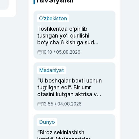
O‘zbekiston
Toshkentda o‘pirilib
tushgan yo‘l qurilishi
bo‘yicha 6 kishiga sud
hukmi o‘qildi
10:10 / 05.08.2026
Madaniyat
“U boshqalar baxti uchun
tug‘ilgan edi”. Bir umr
otasini kutgan aktrisa va
dublyaj ustasi Rimma
13:55 / 04.08.2026
Ahmedovaning
sinovlarga to‘la hayoti
Dunyo
“Biroz sekinlashish