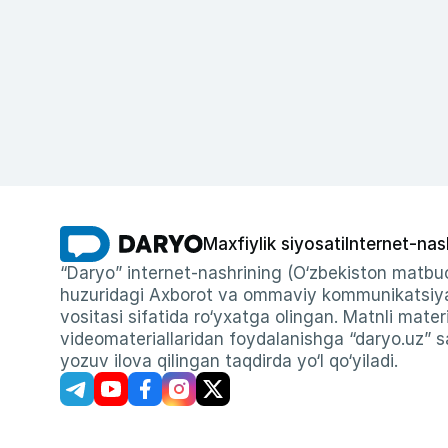
Maxfiylik siyosati
Internet-nas
“Daryo” internet-nashrining (O‘zbekiston matbuo
huzuridagi Axborot va ommaviy kommunikatsiyal
vositasi sifatida ro‘yxatga olingan. Matnli materi
videomateriallaridan foydalanishga “daryo.uz” sa
yozuv ilova qilingan taqdirda yo‘l qo‘yiladi.