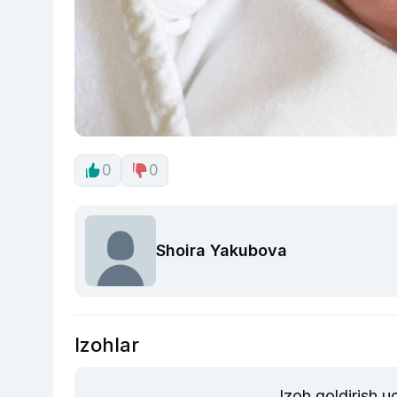
0
0
Shoira Yakubova
Izohlar
Izoh qoldirish 