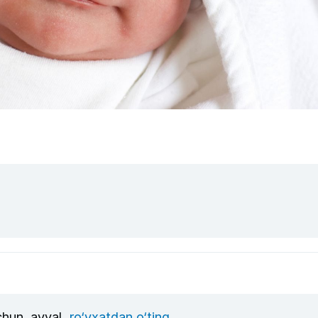
uchun, avval
ro‘yxatdan o‘ting