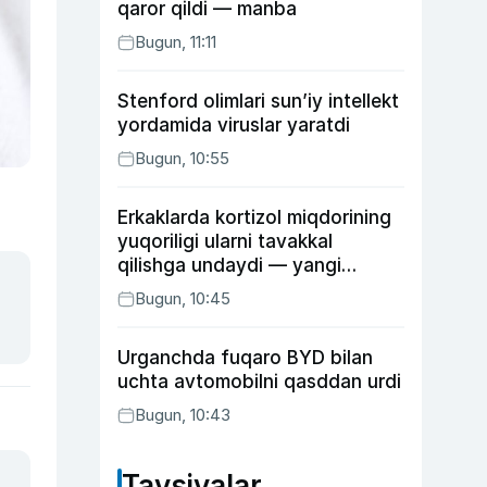
qaror qildi — manba
Bugun, 11:11
Stenford olimlari sun’iy intellekt
yordamida viruslar yaratdi
Bugun, 10:55
Erkaklarda kortizol miqdorining
yuqoriligi ularni tavakkal
qilishga undaydi — yangi
tadqiqot
Bugun, 10:45
Urganchda fuqaro BYD bilan
uchta avtomobilni qasddan urdi
Bugun, 10:43
Tavsiyalar