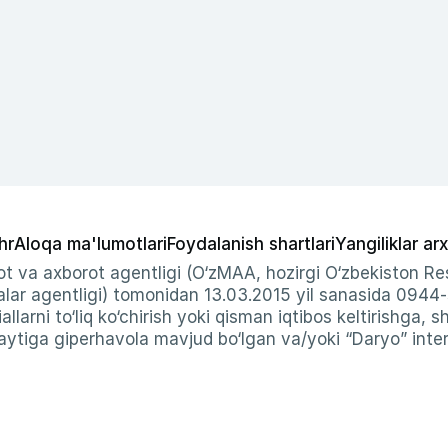
hr
Aloqa ma'lumotlari
Foydalanish shartlari
Yangiliklar arx
t va axborot agentligi (O‘zMAA, hozirgi O‘zbekiston Res
ar agentligi) tomonidan 13.03.2015 yil sanasida 0944
allarni to‘liq ko‘chirish yoki qisman iqtibos keltirishga, 
ytiga giperhavola mavjud bo‘lgan va/yoki “Daryo” intern