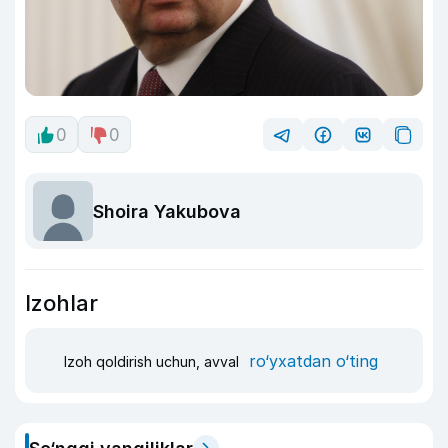
0
0
Shoira Yakubova
Izohlar
ro‘yxatdan o‘ting
Izoh qoldirish uchun, avval