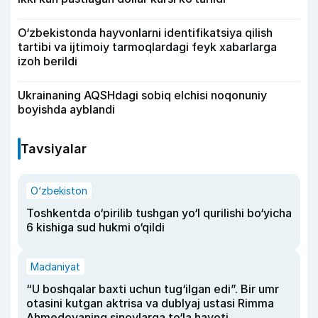
O‘zbekistonda hayvonlarni identifikatsiya qilish
tartibi va ijtimoiy tarmoqlardagi feyk xabarlarga
izoh berildi
Ukrainaning AQSHdagi sobiq elchisi noqonuniy
boyishda ayblandi
Tavsiyalar
O‘zbekiston
Toshkentda o‘pirilib tushgan yo‘l qurilishi bo‘yicha
6 kishiga sud hukmi o‘qildi
Madaniyat
“U boshqalar baxti uchun tug‘ilgan edi”. Bir umr
otasini kutgan aktrisa va dublyaj ustasi Rimma
Ahmedovaning sinovlarga to‘la hayoti