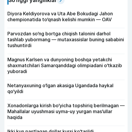
So‘nggi yangiliklar
Diyora Keldiyorova va Uta Abe Bokudagi Jahon
chempionatida to‘qnash kelishi mumkin — OAV
Parvozdan so‘ng bortga chiqish talonini darhol
tashlab yubormang — mutaxassislar buning sababini
tushuntirdi
Magnus Karlsen va dunyoning boshqa yetakchi
shaxmatchilari Samarqanddagi olimpiadani o‘tkazib
yuboradi
Netanyaxuning o‘lgan akasiga Ugandada haykal
qo‘yildi
Xonadonlarga kirish bo‘yicha topshiriq berilmagan —
Mahallalar uyushmasi uyma-uy yurgan mas’ullar
haqida
Ikki kun pastlagan dollar kursi ko‘tarildi