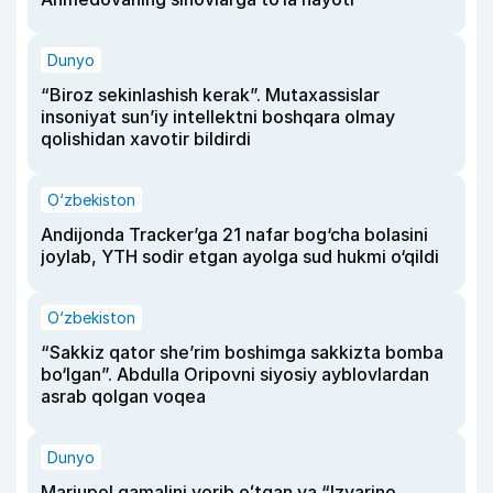
Dunyo
“Biroz sekinlashish kerak”. Mutaxassislar
insoniyat sun’iy intellektni boshqara olmay
qolishidan xavotir bildirdi
O‘zbekiston
Andijonda Tracker’ga 21 nafar bog‘cha bolasini
joylab, YTH sodir etgan ayolga sud hukmi o‘qildi
O‘zbekiston
“Sakkiz qator she’rim boshimga sakkizta bomba
bo‘lgan”. Abdulla Oripovni siyosiy ayblovlardan
asrab qolgan voqea
Dunyo
Mariupol qamalini yorib oʻtgan va “Izvarino