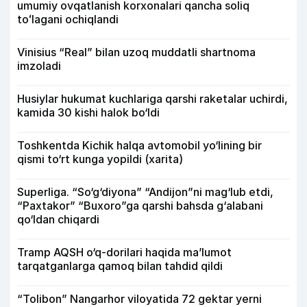
umumiy ovqatlanish korxonalari qancha soliq
toʻlagani ochiqlandi
Vinisius “Real” bilan uzoq muddatli shartnoma
imzoladi
Husiylar hukumat kuchlariga qarshi raketalar uchirdi,
kamida 30 kishi halok bo‘ldi
Toshkentda Kichik halqa avtomobil yo‘lining bir
qismi to‘rt kunga yopildi (xarita)
Superliga. “So‘g‘diyona” “Andijon”ni mag‘lub etdi,
“Paxtakor” “Buxoro”ga qarshi bahsda g‘alabani
qo‘ldan chiqardi
Tramp AQSH o‘q-dorilari haqida ma’lumot
tarqatganlarga qamoq bilan tahdid qildi
“Tolibon” Nangarhor viloyatida 72 gektar yerni