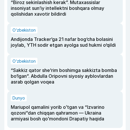
“Biroz sekinlashish kerak”. Mutaxassislar
insoniyat sun’iy intellektni boshqara olmay
qolishidan xavotir bildirdi
O‘zbekiston
Andijonda Tracker’ga 21 nafar bog‘cha bolasini
joylab, YTH sodir etgan ayolga sud hukmi o‘qildi
O‘zbekiston
“Sakkiz qator she’rim boshimga sakkizta bomba
bo‘lgan”. Abdulla Oripovni siyosiy ayblovlardan
asrab qolgan voqea
Dunyo
Mariupol qamalini yorib oʻtgan va “Izvarino
qozoni”dan chiqqan qahramon — Ukraina
armiyasi bosh qoʻmondoni Drapatiy haqida