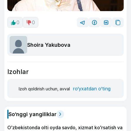
0
0
Shoira Yakubova
Izohlar
ro‘yxatdan o‘ting
Izoh qoldirish uchun, avval
So‘nggi yangiliklar
Oʻzbekistonda olti oyda savdo, xizmat koʻrsatish va