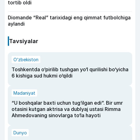
tortib oldi
Diomande “Real” tarixidagi eng qimmat futbolchiga
aylandi
Tavsiyalar
O‘zbekiston
Toshkentda o‘pirilib tushgan yo‘l qurilishi bo‘yicha
6 kishiga sud hukmi o‘qildi
Madaniyat
“U boshqalar baxti uchun tug‘ilgan edi”. Bir umr
otasini kutgan aktrisa va dublyaj ustasi Rimma
Ahmedovaning sinovlarga to‘la hayoti
Dunyo