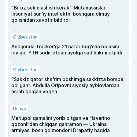
“Biroz sekinlashish kerak”. Mutaxassislar
insoniyat sun’iy intellektni boshqara olmay
qolishidan xavotir bildirdi
O‘zbekiston
Andijonda Tracker’ga 21 nafar bog‘cha bolasini
joylab, YTH sodir etgan ayolga sud hukmi o‘qildi
O‘zbekiston
“Sakkiz qator she’rim boshimga sakkizta bomba
bo‘lgan”. Abdulla Oripovni siyosiy ayblovlardan
asrab qolgan voqea
Dunyo
Mariupol qamalini yorib oʻtgan va “Izvarino
qozoni”dan chiqqan qahramon — Ukraina
armiyasi bosh qoʻmondoni Drapatiy haqida