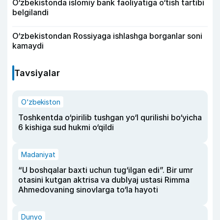
O‘zbekistonda islomiy bank faoliyatiga o‘tish tartibi
belgilandi
O‘zbekistondan Rossiyaga ishlashga borganlar soni
kamaydi
Tavsiyalar
O‘zbekiston
Toshkentda o‘pirilib tushgan yo‘l qurilishi bo‘yicha
6 kishiga sud hukmi o‘qildi
Madaniyat
“U boshqalar baxti uchun tug‘ilgan edi”. Bir umr
otasini kutgan aktrisa va dublyaj ustasi Rimma
Ahmedovaning sinovlarga to‘la hayoti
Dunyo