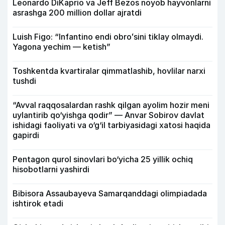
Leonardo DiKaprio va Jeff Bezos noyob hayvonlarni
asrashga 200 million dollar ajratdi
Luish Figo: “Infantino endi obroʻsini tiklay olmaydi.
Yagona yechim — ketish”
Toshkentda kvartiralar qimmatlashib, hovlilar narxi
tushdi
“Avval raqqosalardan rashk qilgan ayolim hozir meni
uylantirib qo‘yishga qodir” — Anvar Sobirov davlat
ishidagi faoliyati va o‘g‘il tarbiyasidagi xatosi haqida
gapirdi
Pentagon qurol sinovlari bo‘yicha 25 yillik ochiq
hisobotlarni yashirdi
Bibisora Assaubayeva Samarqanddagi olimpiadada
ishtirok etadi