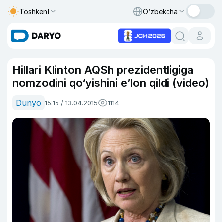
Toshkent
O‘zbekcha
Hillari Klinton AQSh prezidentligiga
nomzodini qo‘yishini e’lon qildi (video)
Dunyo
15:15 / 13.04.2015
1114