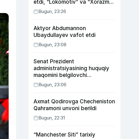
etdi, “Lokomotiv” va “Xorazm”
uyda g‘alaba qozondi
Bugun, 23:26
Aktyor Abdu­mannon
Ubaydullayev vafot etdi
Bugun, 23:08
Senat Prezident
administratsiyasining huquqiy
maqomini belgilovchi
konstitutsiyaviy qonunni
Bugun, 23:06
ma’qulladi
Axmat Qodirovga Checheniston
Qahramoni unvoni berildi
Bugun, 22:31
“Manchester Siti” tarixiy