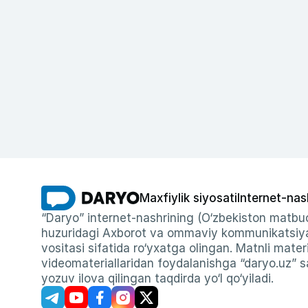
Maxfiylik siyosati
Internet-nas
“Daryo” internet-nashrining (O‘zbekiston matbuo
huzuridagi Axborot va ommaviy kommunikatsiyal
vositasi sifatida ro‘yxatga olingan. Matnli materi
videomateriallaridan foydalanishga “daryo.uz” sa
yozuv ilova qilingan taqdirda yo‘l qo‘yiladi.