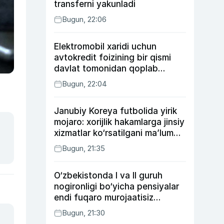
transferni yakunladi
Bugun, 22:06
Elektromobil xaridi uchun
avtokredit foizining bir qismi
davlat tomonidan qoplab
berilishi mumkin
Bugun, 22:04
Janubiy Koreya futbolida yirik
mojaro: xorijlik hakamlarga jinsiy
xizmatlar ko‘rsatilgani ma’lum
qilindi
Bugun, 21:35
O‘zbekistonda I va II guruh
nogironligi bo‘yicha pensiyalar
endi fuqaro murojaatisiz
tayinlanishi mumkin
Bugun, 21:30