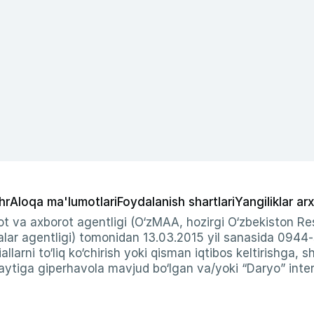
hr
Aloqa ma'lumotlari
Foydalanish shartlari
Yangiliklar arx
t va axborot agentligi (O‘zMAA, hozirgi O‘zbekiston Res
ar agentligi) tomonidan 13.03.2015 yil sanasida 0944
allarni to‘liq ko‘chirish yoki qisman iqtibos keltirishga, 
ytiga giperhavola mavjud bo‘lgan va/yoki “Daryo” intern