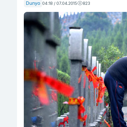
Dunyo
04:18 / 07.04.2015
823