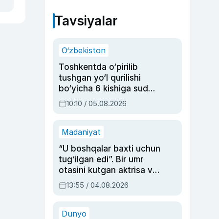
Tavsiyalar
O‘zbekiston
Toshkentda o‘pirilib
tushgan yo‘l qurilishi
bo‘yicha 6 kishiga sud
hukmi o‘qildi
10:10 / 05.08.2026
Madaniyat
“U boshqalar baxti uchun
tug‘ilgan edi”. Bir umr
otasini kutgan aktrisa va
dublyaj ustasi Rimma
13:55 / 04.08.2026
Ahmedovaning
sinovlarga to‘la hayoti
Dunyo