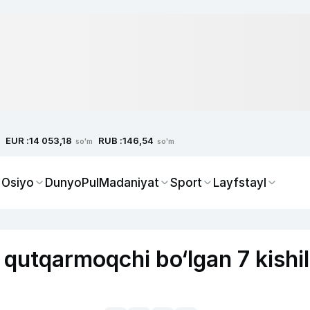
EUR :
RUB :
14 053,18
146,54
so'm
so'm
 Osiyo
Dunyo
Pul
Madaniyat
Sport
Layfstayl
 qutqarmoqchi bo‘lgan 7 kishil