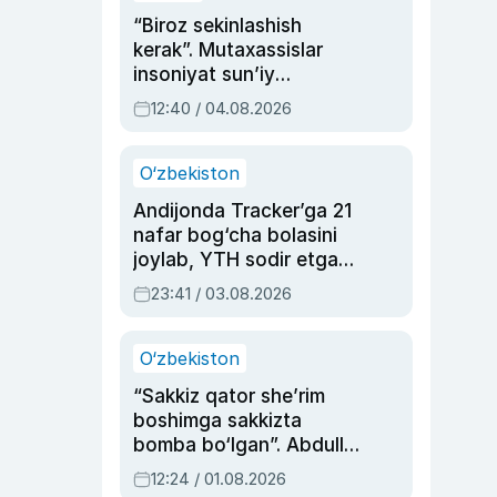
“Biroz sekinlashish
kerak”. Mutaxassislar
insoniyat sun’iy
intellektni boshqara
12:40 / 04.08.2026
olmay qolishidan xavotir
bildirdi
O‘zbekiston
Andijonda Tracker’ga 21
nafar bog‘cha bolasini
joylab, YTH sodir etgan
ayolga sud hukmi o‘qildi
23:41 / 03.08.2026
O‘zbekiston
“Sakkiz qator she’rim
boshimga sakkizta
bomba bo‘lgan”. Abdulla
Oripovni siyosiy
12:24 / 01.08.2026
ayblovlardan asrab