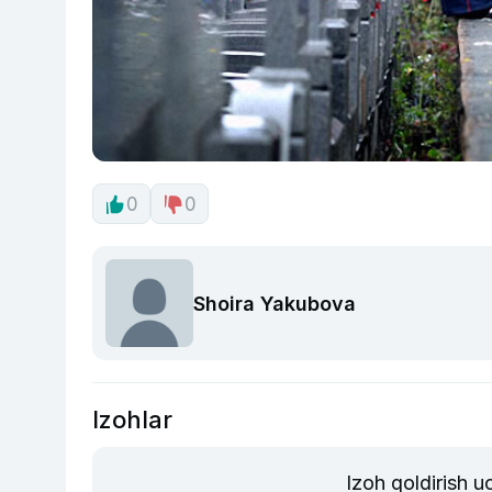
0
0
Shoira Yakubova
Izohlar
Izoh qoldirish 