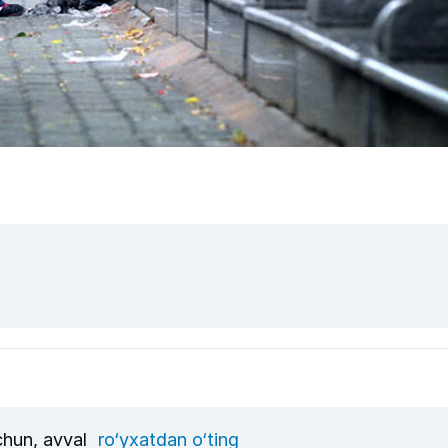
uchun, avval
ro‘yxatdan o‘ting