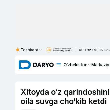
Toshkent
USD :
12 178,85
so'm
O‘zbekiston
Markaziy
Xitoyda o‘z qarindoshini
oila suvga cho‘kib ketdi