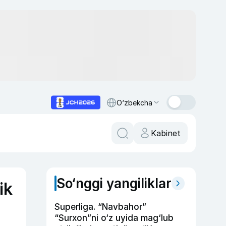
O‘zbekcha
Kabinet
So‘nggi yangiliklar
ik
Superliga. “Navbahor”
“Surxon”ni o‘z uyida mag‘lub