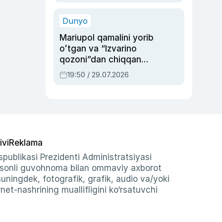
qolgan voqea
Dunyo
Mariupol qamalini yorib
oʻtgan va “Izvarino
qozoni”dan chiqqan
qahramon — Ukraina
19:50 / 29.07.2026
armiyasi bosh
qoʻmondoni Drapatiy
haqida
ivi
Reklama
publikasi Prezidenti Administratsiyasi
-sonli guvohnoma bilan ommaviy axborot
shuningdek, fotografik, grafik, audio va/yoki
et-nashrining muallifligini ko‘rsatuvchi