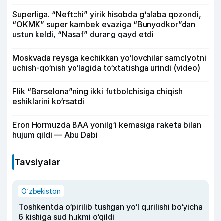
Superliga. “Neftchi” yirik hisobda g‘alaba qozondi,
“OKMK” super kambek evaziga “Bunyodkor”dan
ustun keldi, “Nasaf” durang qayd etdi
Moskvada reysga kechikkan yo‘lovchilar samolyotni
uchish-qo‘nish yo‘lagida to‘xtatishga urindi (video)
Flik “Barselona”ning ikki futbolchisiga chiqish
eshiklarini ko‘rsatdi
Eron Hormuzda BAA yonilg‘i kemasiga raketa bilan
hujum qildi — Abu Dabi
Tavsiyalar
O‘zbekiston
Toshkentda o‘pirilib tushgan yo‘l qurilishi bo‘yicha
6 kishiga sud hukmi o‘qildi