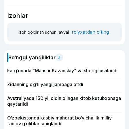
Izohlar
ro‘yxatdan o‘ting
Izoh qoldirish uchun, avval
So‘nggi yangiliklar
Farg‘onada “Mansur Kazanskiy” va sherigi ushlandi
Zidanning o‘g‘li yangi jamoaga o‘tdi
Avstraliyada 150 yil oldin olingan kitob kutubxonaga
qaytarildi
O‘zbekistonda kasbiy mahorat bo‘yicha ilk milliy
tanlov g‘oliblari aniqlandi