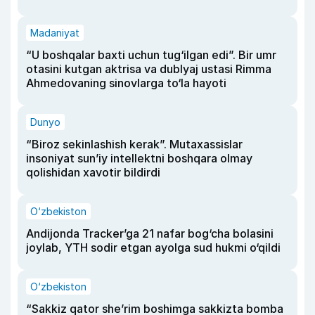
Madaniyat
“U boshqalar baxti uchun tug‘ilgan edi”. Bir umr
otasini kutgan aktrisa va dublyaj ustasi Rimma
Ahmedovaning sinovlarga to‘la hayoti
Dunyo
“Biroz sekinlashish kerak”. Mutaxassislar
insoniyat sun’iy intellektni boshqara olmay
qolishidan xavotir bildirdi
O‘zbekiston
Andijonda Tracker’ga 21 nafar bog‘cha bolasini
joylab, YTH sodir etgan ayolga sud hukmi o‘qildi
O‘zbekiston
“Sakkiz qator she’rim boshimga sakkizta bomba