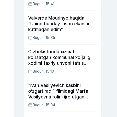
Bugun, 15:41
Valverde Mourinyo haqida:
“Uning bunday inson ekanini
kutmagan edim”
Bugun, 15:35
Oʻzbekistonda xizmat
koʻrsatgan kommunal xoʻjaligi
xodimi faxriy unvoni taʼsis
etilishi mumkin
Bugun, 15:10
“Ivan Vasilyevich kasbini
o‘zgartiradi” filmidagi Marfa
Vasilyevna rolini ijro etgan
aktrisaning taqdiri qanday
Bugun, 15:04
kechdi?