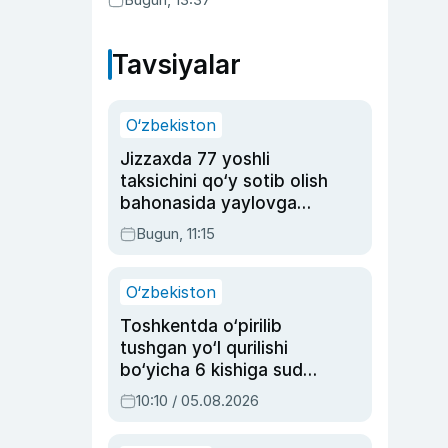
Tavsiyalar
O‘zbekiston
Jizzaxda 77 yoshli
taksichini qo‘y sotib olish
bahonasida yaylovga
olib borib o‘ldirgan yigit
Bugun, 11:15
20 yilga qamaldi
O‘zbekiston
Toshkentda o‘pirilib
tushgan yo‘l qurilishi
bo‘yicha 6 kishiga sud
hukmi o‘qildi
10:10 / 05.08.2026