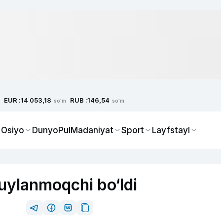
EUR :
RUB :
14 053,18
146,54
so'm
so'm
 Osiyo
Dunyo
Pul
Madaniyat
Sport
Layfstayl
a uylanmoqchi bo‘ldi