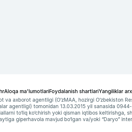
hr
Aloqa ma'lumotlari
Foydalanish shartlari
Yangiliklar arx
t va axborot agentligi (O‘zMAA, hozirgi O‘zbekiston Res
ar agentligi) tomonidan 13.03.2015 yil sanasida 0944
allarni to‘liq ko‘chirish yoki qisman iqtibos keltirishga, 
ytiga giperhavola mavjud bo‘lgan va/yoki “Daryo” intern