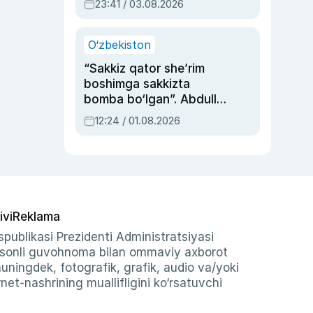
23:41 / 03.08.2026
O‘zbekiston
“Sakkiz qator she’rim
boshimga sakkizta
bomba bo‘lgan”. Abdulla
Oripovni siyosiy
12:24 / 01.08.2026
ayblovlardan asrab
qolgan voqea
ivi
Reklama
publikasi Prezidenti Administratsiyasi
-sonli guvohnoma bilan ommaviy axborot
shuningdek, fotografik, grafik, audio va/yoki
et-nashrining muallifligini ko‘rsatuvchi