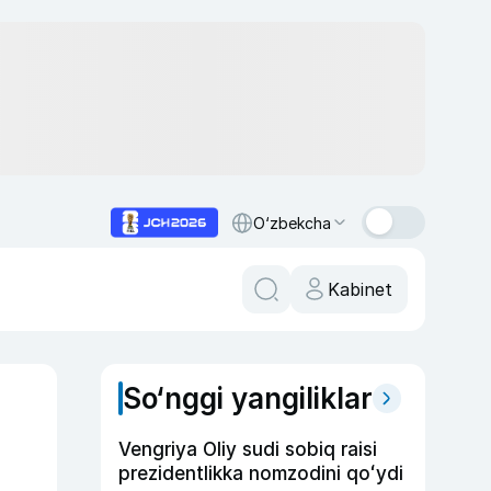
O‘zbekcha
Kabinet
So‘nggi yangiliklar
Vengriya Oliy sudi sobiq raisi
prezidentlikka nomzodini qoʻydi