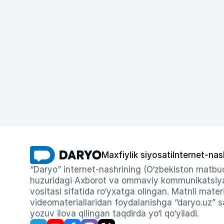
Maxfiylik siyosati
Internet-nas
“Daryo” internet-nashrining (O‘zbekiston matbuo
huzuridagi Axborot va ommaviy kommunikatsiyal
vositasi sifatida ro‘yxatga olingan. Matnli materi
videomateriallaridan foydalanishga “daryo.uz” sa
yozuv ilova qilingan taqdirda yo‘l qo‘yiladi.