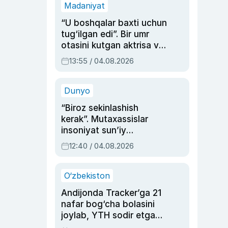
Madaniyat
“U boshqalar baxti uchun
tug‘ilgan edi”. Bir umr
otasini kutgan aktrisa va
dublyaj ustasi Rimma
13:55 / 04.08.2026
Ahmedovaning
sinovlarga to‘la hayoti
Dunyo
“Biroz sekinlashish
kerak”. Mutaxassislar
insoniyat sun’iy
intellektni boshqara
12:40 / 04.08.2026
olmay qolishidan xavotir
bildirdi
O‘zbekiston
Andijonda Tracker’ga 21
nafar bog‘cha bolasini
joylab, YTH sodir etgan
ayolga sud hukmi o‘qildi