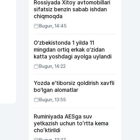
Rossiyada Xitoy avtomobillari
sifatsiz benzin sabab ishdan
chiqmoqda
Bugun, 14:45
O‘zbekistonda 1 yilda 11
mingdan ortiq erkak o‘zidan
katta yoshdagi ayolga uylandi
Bugun, 14:22
Yozda e’tiborsiz qoldirish xavfli
bo‘lgan alomatlar
Bugun, 13:55
Ruminiyada AESga suv
yetkazish uchun toʻrtta kema
choʻktirildi
Bugun, 13:37