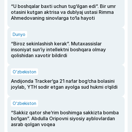
“U boshqalar baxti uchun tug‘ilgan edi”. Bir umr
otasini kutgan aktrisa va dublyaj ustasi Rimma
Ahmedovaning sinovlarga to‘la hayoti
Dunyo
“Biroz sekinlashish kerak”. Mutaxassislar
insoniyat sun’iy intellektni boshqara olmay
qolishidan xavotir bildirdi
O‘zbekiston
Andijonda Tracker’ga 21 nafar bog‘cha bolasini
joylab, YTH sodir etgan ayolga sud hukmi o‘qildi
O‘zbekiston
“Sakkiz qator she’rim boshimga sakkizta bomba
bo‘lgan”. Abdulla Oripovni siyosiy ayblovlardan
asrab qolgan voqea