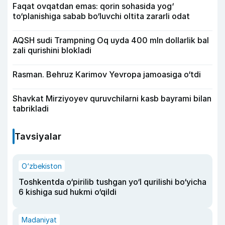
Faqat ovqatdan emas: qorin sohasida yog‘
to‘planishiga sabab bo‘luvchi oltita zararli odat
AQSH sudi Trampning Oq uyda 400 mln dollarlik bal
zali qurishini blokladi
Rasman. Behruz Karimov Yevropa jamoasiga o‘tdi
Shavkat Mirziyoyev quruvchilarni kasb bayrami bilan
tabrikladi
Tavsiyalar
O‘zbekiston
Toshkentda o‘pirilib tushgan yo‘l qurilishi bo‘yicha
6 kishiga sud hukmi o‘qildi
Madaniyat