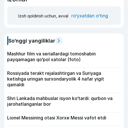
ro‘yxatdan o‘ting
Izoh qoldirish uchun, avval
So‘nggi yangiliklar
Mashhur film va seriallardagi tomoshabin
payqamagan qo‘pol xatolar (foto)
Rossiyada terakt rejalashtirgan va Suriyaga
ketishga uringan surxondaryolik 4 nafar yigit
qamaldi
Shri Lankada mahbuslar isyon ko‘tardi: qurbon va
jarohatlanganlar bor
Lionel Messining otasi Xorxe Messi vafot etdi