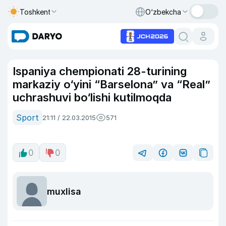
Toshkent
O‘zbekcha
Ispaniya chempionati 28-turining
markaziy o‘yini “Barselona” va “Real”
uchrashuvi bo‘lishi kutilmoqda
Sport
21:11 / 22.03.2015
571
0
0
muxlisa