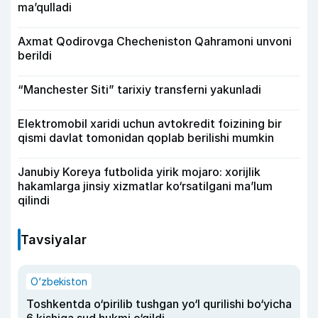
ma’qulladi
Axmat Qodirovga Checheniston Qahramoni unvoni
berildi
“Manchester Siti” tarixiy transferni yakunladi
Elektromobil xaridi uchun avtokredit foizining bir
qismi davlat tomonidan qoplab berilishi mumkin
Janubiy Koreya futbolida yirik mojaro: xorijlik
hakamlarga jinsiy xizmatlar ko‘rsatilgani ma’lum
qilindi
Tavsiyalar
O‘zbekiston
Toshkentda o‘pirilib tushgan yo‘l qurilishi bo‘yicha