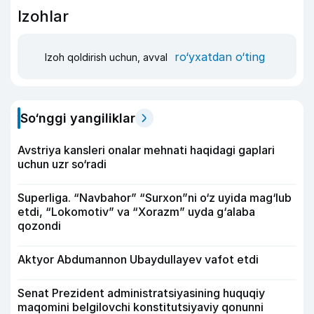
Izohlar
ro‘yxatdan o‘ting
Izoh qoldirish uchun, avval
So‘nggi yangiliklar
Avstriya kansleri onalar mehnati haqidagi gaplari
uchun uzr so‘radi
Superliga. “Navbahor” “Surxon”ni o‘z uyida mag‘lub
etdi, “Lokomotiv” va “Xorazm” uyda g‘alaba
qozondi
Aktyor Abdu­mannon Ubaydullayev vafot etdi
Senat Prezident administratsiyasining huquqiy
maqomini belgilovchi konstitutsiyaviy qonunni