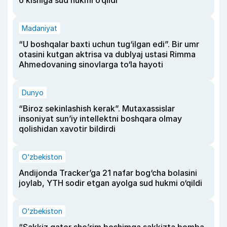
6 kishiga sud hukmi o‘qildi
Madaniyat
“U boshqalar baxti uchun tug‘ilgan edi”. Bir umr
otasini kutgan aktrisa va dublyaj ustasi Rimma
Ahmedovaning sinovlarga to‘la hayoti
Dunyo
“Biroz sekinlashish kerak”. Mutaxassislar
insoniyat sun’iy intellektni boshqara olmay
qolishidan xavotir bildirdi
O‘zbekiston
Andijonda Tracker’ga 21 nafar bog‘cha bolasini
joylab, YTH sodir etgan ayolga sud hukmi o‘qildi
O‘zbekiston