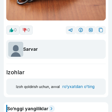
0
0
Sarvar
Izohlar
ro‘yxatdan o‘ting
Izoh qoldirish uchun, avval
So‘nggi yangiliklar