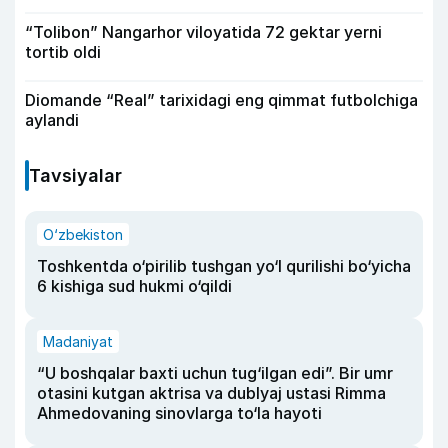
“Tolibon” Nangarhor viloyatida 72 gektar yerni
tortib oldi
Diomande “Real” tarixidagi eng qimmat futbolchiga
aylandi
Tavsiyalar
O‘zbekiston
Toshkentda o‘pirilib tushgan yo‘l qurilishi bo‘yicha
6 kishiga sud hukmi o‘qildi
Madaniyat
“U boshqalar baxti uchun tug‘ilgan edi”. Bir umr
otasini kutgan aktrisa va dublyaj ustasi Rimma
Ahmedovaning sinovlarga to‘la hayoti