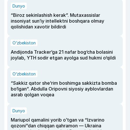
Dunyo
“Biroz sekinlashish kerak”. Mutaxassislar
insoniyat sun’iy intellektni boshqara olmay
qolishidan xavotir bildirdi
O‘zbekiston
Andijonda Tracker’ga 21 nafar bog‘cha bolasini
joylab, YTH sodir etgan ayolga sud hukmi o‘qildi
O‘zbekiston
“Sakkiz qator she’rim boshimga sakkizta bomba
bo‘lgan”. Abdulla Oripovni siyosiy ayblovlardan
asrab qolgan voqea
Dunyo
Mariupol qamalini yorib oʻtgan va “Izvarino
qozoni”dan chiqqan qahramon — Ukraina