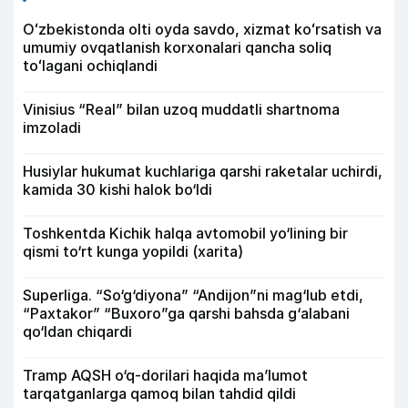
Oʻzbekistonda olti oyda savdo, xizmat koʻrsatish va
umumiy ovqatlanish korxonalari qancha soliq
toʻlagani ochiqlandi
Vinisius “Real” bilan uzoq muddatli shartnoma
imzoladi
Husiylar hukumat kuchlariga qarshi raketalar uchirdi,
kamida 30 kishi halok bo‘ldi
Toshkentda Kichik halqa avtomobil yo‘lining bir
qismi to‘rt kunga yopildi (xarita)
Superliga. “So‘g‘diyona” “Andijon”ni mag‘lub etdi,
“Paxtakor” “Buxoro”ga qarshi bahsda g‘alabani
qo‘ldan chiqardi
Tramp AQSH o‘q-dorilari haqida ma’lumot
tarqatganlarga qamoq bilan tahdid qildi