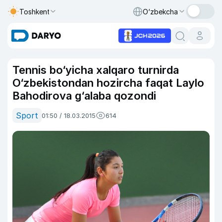
Toshkent
O‘zbekcha
Tennis bo‘yicha xalqaro turnirda
O‘zbekistondan hozircha faqat Laylo
Bahodirova g‘alaba qozondi
Sport
01:50 / 18.03.2015
614