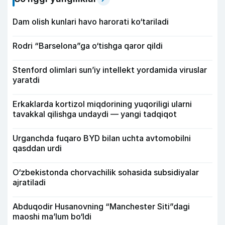
Dam olish kunlari havo harorati ko‘tariladi
Rodri “Barselona”ga o‘tishga qaror qildi
Stenford olimlari sun’iy intellekt yordamida viruslar
yaratdi
Erkaklarda kortizol miqdorining yuqoriligi ularni
tavakkal qilishga undaydi — yangi tadqiqot
Urganchda fuqaro BYD bilan uchta avtomobilni
qasddan urdi
O‘zbekistonda chorvachilik sohasida subsidiyalar
ajratiladi
Abduqodir Husanovning “Manchester Siti”dagi
maoshi ma’lum bo‘ldi