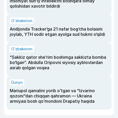
insoniyat sun’iy intellektni boshqara olmay
qolishidan xavotir bildirdi
O‘zbekiston
Andijonda Tracker’ga 21 nafar bog‘cha bolasini
joylab, YTH sodir etgan ayolga sud hukmi o‘qildi
O‘zbekiston
“Sakkiz qator she’rim boshimga sakkizta bomba
bo‘lgan”. Abdulla Oripovni siyosiy ayblovlardan
asrab qolgan voqea
Dunyo
Mariupol qamalini yorib oʻtgan va “Izvarino
qozoni”dan chiqqan qahramon — Ukraina
armiyasi bosh qoʻmondoni Drapatiy haqida