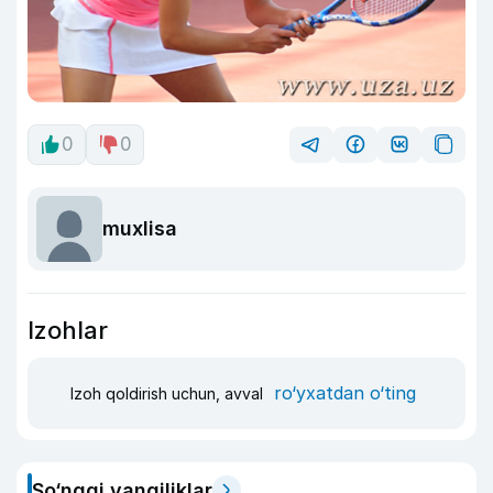
0
0
muxlisa
Izohlar
ro‘yxatdan o‘ting
Izoh qoldirish uchun, avval
So‘nggi yangiliklar