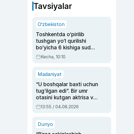
Tavsiyalar
O‘zbekiston
Toshkentda o‘pirilib
tushgan yo‘l qurilishi
bo‘yicha 6 kishiga sud
hukmi o‘qildi
Kecha, 10:10
Madaniyat
“U boshqalar baxti uchun
tug‘ilgan edi”. Bir umr
otasini kutgan aktrisa va
dublyaj ustasi Rimma
13:55 / 04.08.2026
Ahmedovaning
sinovlarga to‘la hayoti
Dunyo