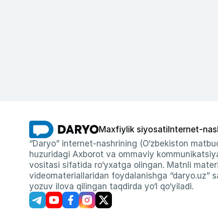
Maxfiylik siyosati
Internet-nas
“Daryo” internet-nashrining (O‘zbekiston matbuo
huzuridagi Axborot va ommaviy kommunikatsiyal
vositasi sifatida ro‘yxatga olingan. Matnli materi
videomateriallaridan foydalanishga “daryo.uz” sa
yozuv ilova qilingan taqdirda yo‘l qo‘yiladi.