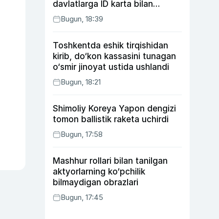
davlatlarga ID karta bilan
boriladi
Bugun, 18:39
Toshkentda eshik tirqishidan
kirib, do‘kon kassasini tunagan
o‘smir jinoyat ustida ushlandi
Bugun, 18:21
Shimoliy Koreya Yapon dengizi
tomon ballistik raketa uchirdi
Bugun, 17:58
Mashhur rollari bilan tanilgan
aktyorlarning ko‘pchilik
bilmaydigan obrazlari
Bugun, 17:45