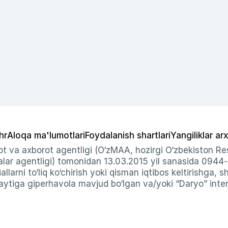
hr
Aloqa ma'lumotlari
Foydalanish shartlari
Yangiliklar arx
t va axborot agentligi (O‘zMAA, hozirgi O‘zbekiston Res
ar agentligi) tomonidan 13.03.2015 yil sanasida 0944
allarni to‘liq ko‘chirish yoki qisman iqtibos keltirishga, 
ytiga giperhavola mavjud bo‘lgan va/yoki “Daryo” intern