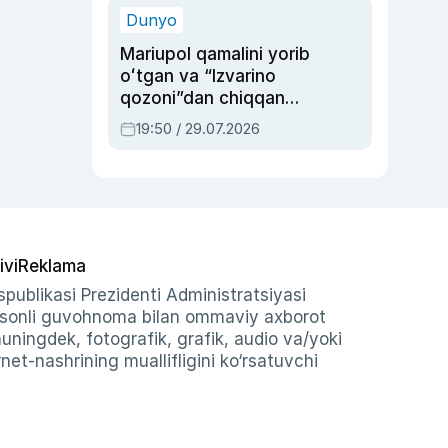
Dunyo
Mariupol qamalini yorib
oʻtgan va “Izvarino
qozoni”dan chiqqan
qahramon — Ukraina
19:50 / 29.07.2026
armiyasi bosh
qoʻmondoni Drapatiy
haqida
ivi
Reklama
publikasi Prezidenti Administratsiyasi
-sonli guvohnoma bilan ommaviy axborot
shuningdek, fotografik, grafik, audio va/yoki
et-nashrining muallifligini ko‘rsatuvchi