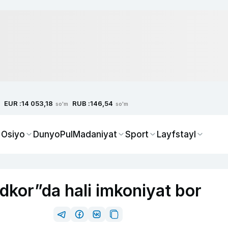
EUR :
RUB :
14 053,18
146,54
so'm
so'm
 Osiyo
Dunyo
Pul
Madaniyat
Sport
Layfstayl
dkor”da hali imkoniyat bor