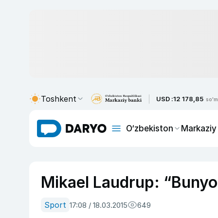
Toshkent
USD :
12 178,85
so'm
O‘zbekiston
Markaziy
Mikael Laudrup: “Bunyo
Sport
17:08 / 18.03.2015
649