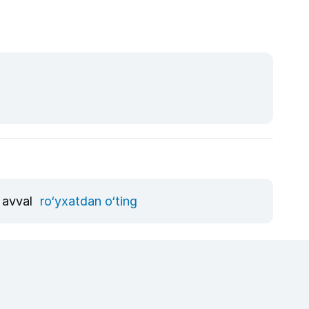
, avval
ro‘yxatdan o‘ting