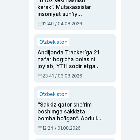
“Biroz sekinlashish
kerak”. Mutaxassislar
insoniyat sun’iy
intellektni boshqara
12:40 / 04.08.2026
olmay qolishidan xavotir
bildirdi
O‘zbekiston
Andijonda Tracker’ga 21
nafar bog‘cha bolasini
joylab, YTH sodir etgan
ayolga sud hukmi o‘qildi
23:41 / 03.08.2026
O‘zbekiston
“Sakkiz qator she’rim
boshimga sakkizta
bomba bo‘lgan”. Abdulla
Oripovni siyosiy
12:24 / 01.08.2026
ayblovlardan asrab
qolgan voqea