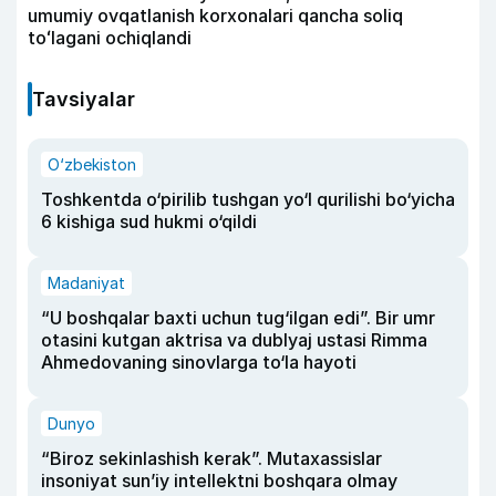
umumiy ovqatlanish korxonalari qancha soliq
toʻlagani ochiqlandi
Tavsiyalar
O‘zbekiston
Toshkentda o‘pirilib tushgan yo‘l qurilishi bo‘yicha
6 kishiga sud hukmi o‘qildi
Madaniyat
“U boshqalar baxti uchun tug‘ilgan edi”. Bir umr
otasini kutgan aktrisa va dublyaj ustasi Rimma
Ahmedovaning sinovlarga to‘la hayoti
Dunyo
“Biroz sekinlashish kerak”. Mutaxassislar
insoniyat sun’iy intellektni boshqara olmay