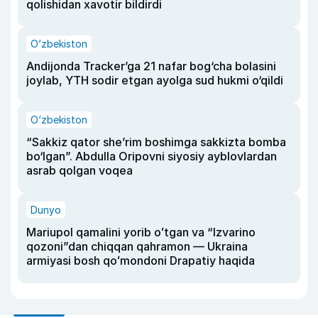
qolishidan xavotir bildirdi
O‘zbekiston
Andijonda Tracker’ga 21 nafar bog‘cha bolasini
joylab, YTH sodir etgan ayolga sud hukmi o‘qildi
O‘zbekiston
“Sakkiz qator she’rim boshimga sakkizta bomba
bo‘lgan”. Abdulla Oripovni siyosiy ayblovlardan
asrab qolgan voqea
Dunyo
Mariupol qamalini yorib oʻtgan va “Izvarino
qozoni”dan chiqqan qahramon — Ukraina
armiyasi bosh qoʻmondoni Drapatiy haqida