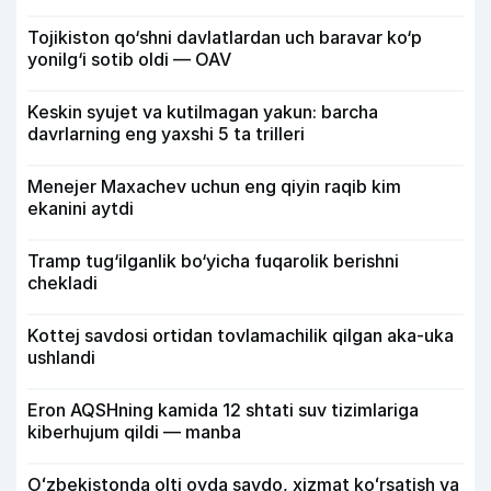
Tojikiston qo‘shni davlatlardan uch baravar ko‘p
yonilg‘i sotib oldi — OAV
Keskin syujet va kutilmagan yakun: barcha
davrlarning eng yaxshi 5 ta trilleri
Menejer Maxachev uchun eng qiyin raqib kim
ekanini aytdi
Tramp tug‘ilganlik bo‘yicha fuqarolik berishni
chekladi
Kottej savdosi ortidan tovlamachilik qilgan aka-uka
ushlandi
Eron AQSHning kamida 12 shtati suv tizimlariga
kiberhujum qildi — manba
Oʻzbekistonda olti oyda savdo, xizmat koʻrsatish va